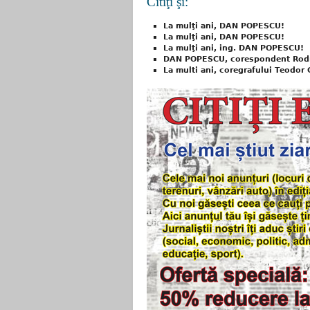
Citiţi şi:
La mulţi ani, DAN POPESCU!
La mulţi ani, DAN POPESCU!
La mulţi ani, ing. DAN POPESCU!
DAN POPESCU, corespondent Rod
La multi ani, coregrafului Teodor 