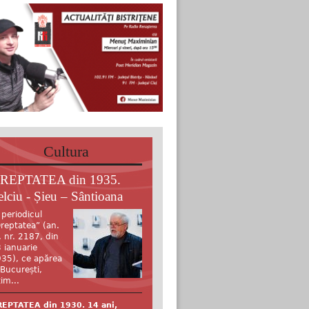
Cultura
REPTATEA din 1935.
elciu - Șieu – Sântioana
 periodicul
reptatea” (an.
, nr. 2187, din
 ianuarie
35), ce apărea
 București,
tim...
EPTATEA din 1930. 14 ani,