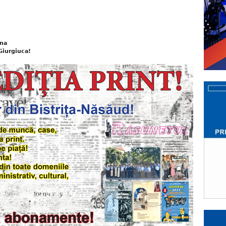
na
Giurgiuca!