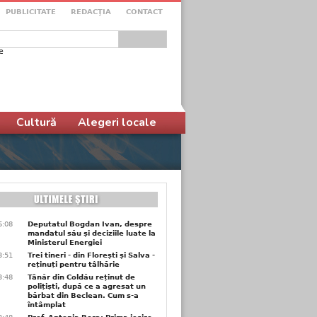
PUBLICITATE
REDACŢIA
CONTACT
e
ular de căutare
Cultură
Alegeri locale
6:08
Deputatul Bogdan Ivan, despre
mandatul său și deciziile luate la
Ministerul Energiei
3:51
Trei tineri - din Florești și Salva -
reținuți pentru tâlhărie
3:48
Tânăr din Coldău reținut de
polițiști, după ce a agresat un
bărbat din Beclean. Cum s-a
întâmplat