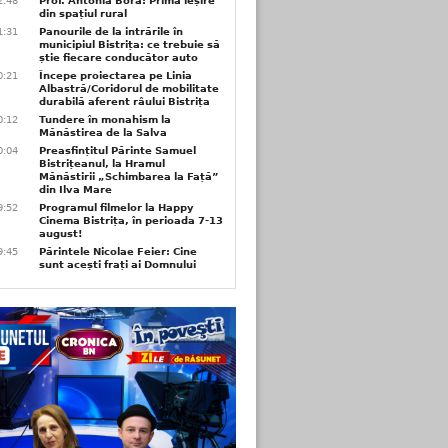
2:48
Prof. Antonia Bora: Prima ieșire
din spațiul rural
1:31
Panourile de la intrările în
municipiul Bistrița: ce trebuie să
știe fiecare conducător auto
0:21
Începe proiectarea pe Linia
Albastră/Coridorul de mobilitate
durabilă aferent râului Bistrița
0:12
Tundere în monahism la
Mănăstirea de la Salva
0:04
Preasfințitul Părinte Samuel
Bistrițeanul, la Hramul
Mănăstirii „Schimbarea la Față”
din Ilva Mare
9:52
Programul filmelor la Happy
Cinema Bistrița, în perioada 7-13
august!
9:45
Părintele Nicolae Feier: Cine
sunt acești frați ai Domnului