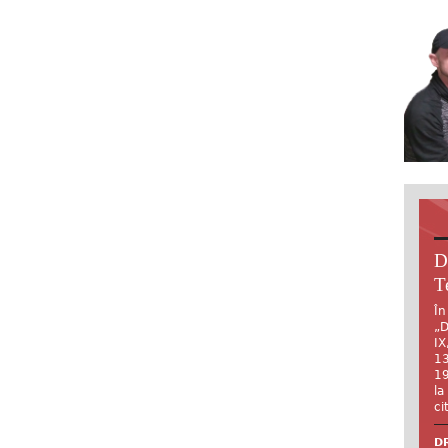
D
T
În
„D
IX
13
19
la
ci
DR