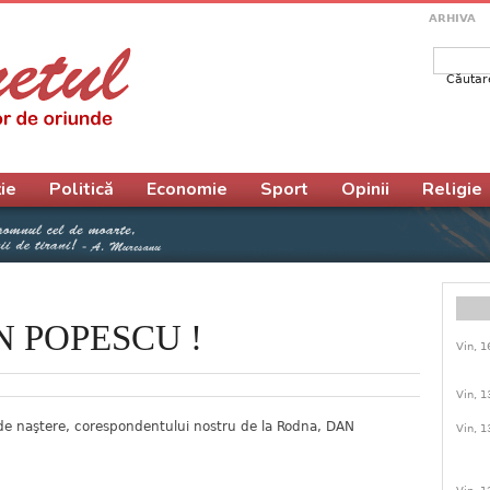
ARHIVA
Căutar
Form
ie
Politică
Economie
Sport
Opinii
Religie
AN POPESCU !
Vin, 1
Vin, 1
i de naştere, corespondentului nostru de la Rodna, DAN
Vin, 1