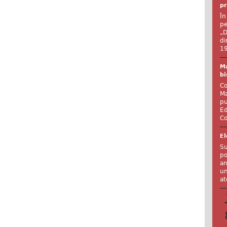
pr
În
pe
„D
di
19
Ma
bi
Co
Ma
pu
Ed
Co
El
Su
po
an
un
at