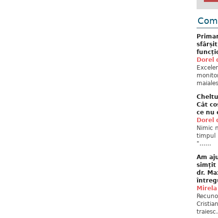
Come
Primar
sfârși
funcți
Dorel 
Excelent
monitor
maiales
Cheltu
Cât co
ce nu 
Dorel 
Nimic n
timpul 
"......
Am aju
simțit
dr. Ma
întreg
Mirela
Recuno
Cristia
traiesc.