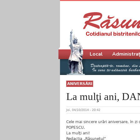
Meniu principal
Local
Administraț
ANIVERSĂRI
La mulţi ani, D
Joi, 04/10/2014 - 20:42
Cele mai sincere urări aniversare, în z
POPESCU.
La mulţi ani!
Redacţia „Răsunetul”