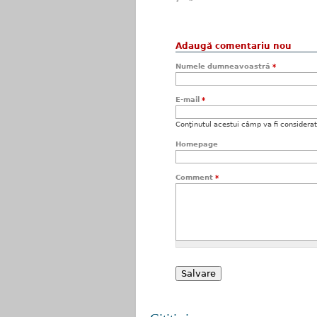
Adaugă comentariu nou
Numele dumneavoastră
*
E-mail
*
Conţinutul acestui câmp va fi considerat c
Homepage
Comment
*