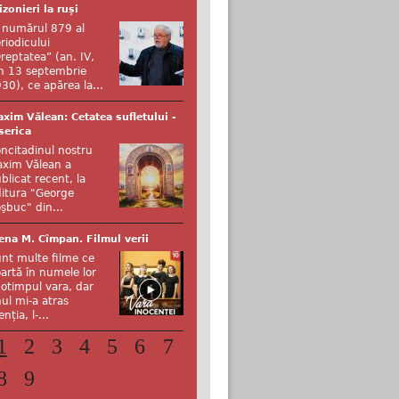
izonieri la ruși
 numărul 879 al
riodicului
reptatea” (an. IV,
n 13 septembrie
30), ce apărea la...
xim Vălean: Cetatea sufletului -
serica
ncitadinul nostru
xim Vălean a
blicat recent, la
itura "George
şbuc" din...
ena M. Cîmpan. Filmul verii
nt multe filme ce
artă în numele lor
otimpul vara, dar
ul mi-a atras
enția, l-...
1
2
3
4
5
6
7
8
9