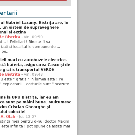
ntarii
ul Gabriel Lazany: Bistrița are, în
t, un sistem de supraveghere
onal și extins
de Bistrita
-
Vin, 09:50
... ! Felicitari ! Bine ar fi sa
izati si localitatile componente ...
 pe...
ieli mari cu autobuzele electrice.
stă bateria, asigurarea Casco și de
e gratis transportul VERDE
de Bistrita
-
Vin, 09:48
u este " gratis " in lumea asta ! Pe
" exploatarii... costurile sunt " scazute
ns la UPU Bistrița, iar eu am
 că sunt pe mâini bune. Mulţumesc
xim Cristian Gheorghe şi
ului colectiv!
 A. Olah
-
Joi, 13:07
stinta mea pentru d-nul doctor Maxim
n este infinita ! pot spune ca astazi mai
..