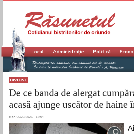
Meniu principal
Local
Administrație
Politică
Econo
DIVERSE
De ce banda de alergat cumpăr
acasă ajunge uscător de haine î
Mar, 06/23/2026 - 12:54
A