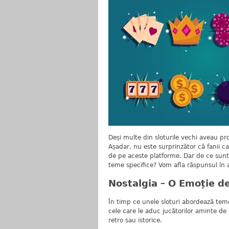
Deși multe din sloturile vechi aveau pr
Așadar, nu este surprinzător că fanii ca
de pe aceste platforme. Dar de ce sunt j
teme specifice? Vom afla răspunsul în a
Nostalgia – O Emoție d
În timp ce unele sloturi abordează teme
cele care le aduc jucătorilor aminte de 
retro sau istorice.