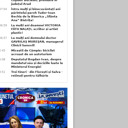
Copiilor Beclean, premiate in
județul Arad
07:04
Întru mulţi şi binecuvântați ani
părintelui paroh Tudor-Ioan
Bechiș de la Biserica „Sfânta
Ana” Bistrița!
06:59
La mulți ani doamnei VICTORIA
FĂTU NALAŢI, scriitor și artist
plastic!
06:57
La mulţi ani domnului doctor
GAVRILAŞ MUREŞAN, managerul
Clinicii Sanovil!
2:45
Miceștii de Câmpie: biciclist
acroșat de un autoturism
6:08
Deputatul Bogdan Ivan, despre
mandatul său și deciziile luate la
Ministerul Energiei
3:51
Trei tineri - din Florești și Salva -
reținuți pentru tâlhărie