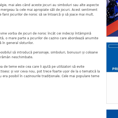
stalgie, mai ales când aceste jocuri au simboluri sau alte aspecte
mergeau la cele mai apropiate săli de jocuri. Acest sentiment
e fanii jocurilor de noroc să se întoarcă și să joace mai mult.
vine vorba de jocuri de noroc încât cei indeciși întâmpină
odată, o mare parte a jocurilor de cazino care abordează anumite
 în general sloturilor.
osibilul să introducă personaje, simboluri, bonusuri și coloane
or rămân neschimbate.
 de teme este cea care îi ajută pe utilizatori să evite
tisesc și vor ceva nou, pot trece foarte ușor de la o tematică la
 era posibil în cazinourile tradiționale. Cele mai populare teme