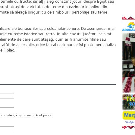
ă temele cu fructe, iar alții aleg constant jocuri despre Egipt sau
le sunt atrași de varietatea de teme din cazinourile online din
rmite să aleagă singuri cu ce simboluri, personaje sau teme
onalizare ale bonusurilor sau coloanelor sonore. De asemenea, mai
rile cu teme istorice sau retro. În alte cazuri, jucătorii se simt
 elemente de care sunt atașați, cum ar fi anumite filme sau
 atât de accesibile, orice fan al cazinourilor își poate personaliza
 îi plac.
onfidenţial şi nu va fi făcut public.