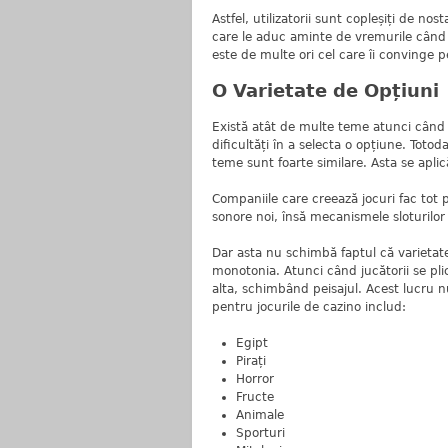
Astfel, utilizatorii sunt copleșiți de no
care le aduc aminte de vremurile când 
este de multe ori cel care îi convinge p
O Varietate de Opțiuni
Există atât de multe teme atunci când 
dificultăți în a selecta o opțiune. Tot
teme sunt foarte similare. Asta se aplică
Companiile care creează jocuri fac tot p
sonore noi, însă mecanismele sloturil
Dar asta nu schimbă faptul că varietatea
monotonia. Atunci când jucătorii se plic
alta, schimbând peisajul. Acest lucru nu
pentru jocurile de cazino includ:
Egipt
Pirați
Horror
Fructe
Animale
Sporturi