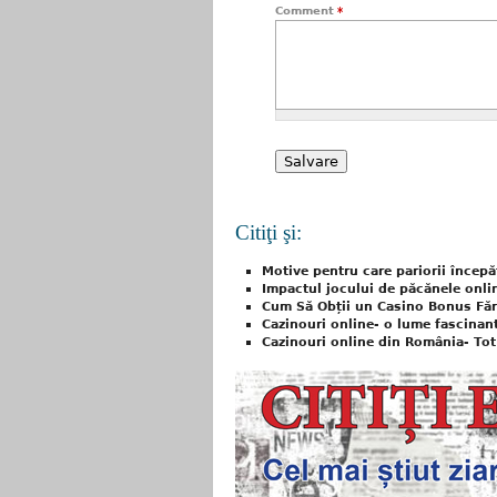
Comment
*
Citiţi şi:
Motive pentru care pariorii începă
Impactul jocului de păcănele onli
Cum Să Obții un Casino Bonus Fă
Cazinouri online- o lume fascinant
Cazinouri online din România- Tot 