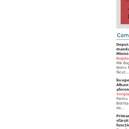
Come
Deput
mandat
Minist
Bogda
Măi Bog
Nistru 
făcut...
Începe
Albast
aferen
Sergi
Pentru 
Bistriț
de...
Primar
sfârși
funcți