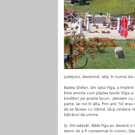
judeţului, devenind, iată, în numai doi
Badea Ştefan, din satul Figa, a împlinit
bine aminte cum păştea bivolii (Figa ş
bivolilor) pe aceste locuri. „Veneam cu 
parte, iar noi în alta. Prin anii ’50 er
de se făceau cu nămol, să-şi vindece
bătrânul de uimire.
Şi, într-adevăr, Băile Figa au devenit 
demn de a fi consemnat în cronici. Dac