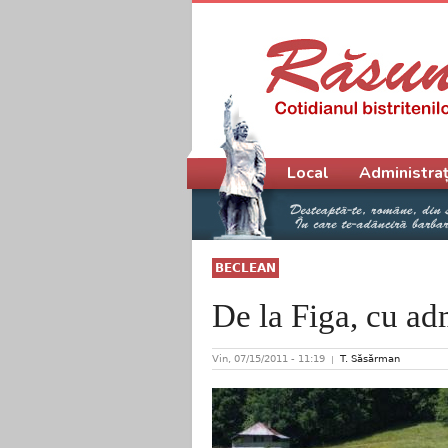
Meniu principal
Local
Administraț
BECLEAN
De la Figa, cu ad
Vin, 07/15/2011 - 11:19
T. Săsărman