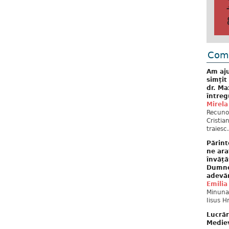
Come
Am aju
simțit
dr. Ma
întreg
Mirela
Recuno
Cristia
traiesc.
Părint
ne ara
învăță
Dumne
adevă
Emilia
Minunat
Iisus H
Lucrăr
Mediev