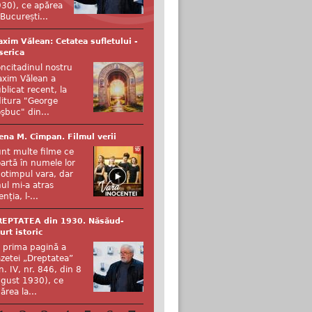
30), ce apărea
 București...
xim Vălean: Cetatea sufletului -
serica
ncitadinul nostru
xim Vălean a
blicat recent, la
itura "George
şbuc" din...
ena M. Cîmpan. Filmul verii
nt multe filme ce
artă în numele lor
otimpul vara, dar
ul mi-a atras
enția, l-...
REPTATEA din 1930. Năsăud-
urt istoric
 prima pagină a
zetei „Dreptatea”
n. IV, nr. 846, din 8
gust 1930), ce
ărea la...