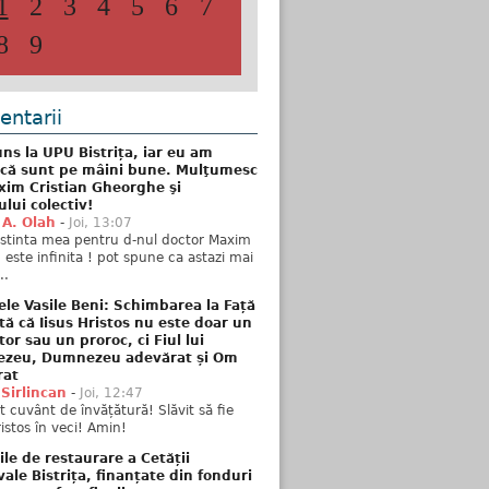
1
2
3
4
5
6
7
8
9
ntarii
ns la UPU Bistrița, iar eu am
 că sunt pe mâini bune. Mulţumesc
xim Cristian Gheorghe şi
ului colectiv!
 A. Olah
-
Joi, 13:07
stinta mea pentru d-nul doctor Maxim
n este infinita ! pot spune ca astazi mai
..
ele Vasile Beni: Schimbarea la Față
tă că Iisus Hristos nu este doar un
tor sau un proroc, ci Fiul lui
zeu, Dumnezeu adevărat și Om
rat
 Sirlincan
-
Joi, 12:47
 cuvânt de învățătură! Slăvit să fie
ristos în veci! Amin!
ile de restaurare a Cetății
ale Bistrița, finanțate din fonduri