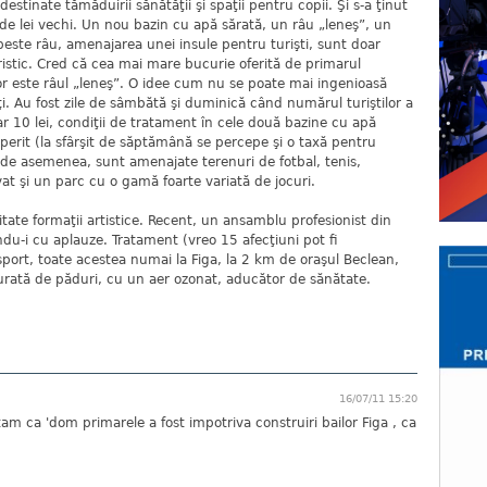
estinate tămăduirii sănătăţii şi spaţii pentru copii. Şi s-a ţinut
rde lei vechi. Un nou bazin cu apă sărată, un râu „leneş”, un
este râu, amenajarea unei insule pentru turişti, sunt doar
ristic. Cred că cea mai mare bucurie oferită de primarul
lor este râul „leneş”. O idee cum nu se poate mai ingenioasă
nţi. Au fost zile de sâmbătă şi duminică când numărul turiştilor a
r 10 lei, condiţii de tratament în cele două bazine cu apă
operit (la sfârşit de săptămână se percepe şi o taxă pentru
 de asemenea, sunt amenajate terenuri de fotbal, tenis,
rvat şi un parc cu o gamă foarte variată de jocuri.
itate formaţii artistice. Recent, un ansamblu profesionist din
indu-i cu aplauze. Tratament (vreo 15 afecţiuni pot fi
 sport, toate acestea numai la Figa, la 2 km de oraşul Beclean,
jurată de păduri, cu un aer ozonat, aducător de sănătate.
16/07/11 15:20
tam ca 'dom primarele a fost impotriva construiri bailor Figa , ca