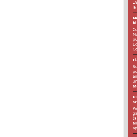
19
la
Ma
bi
Co
Ma
pu
Ed
Co
El
Su
po
an
un
at
D
sc
Pe
ga
(a
au
ap