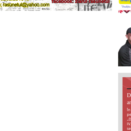
D
an
În
pe
„D
IV
se