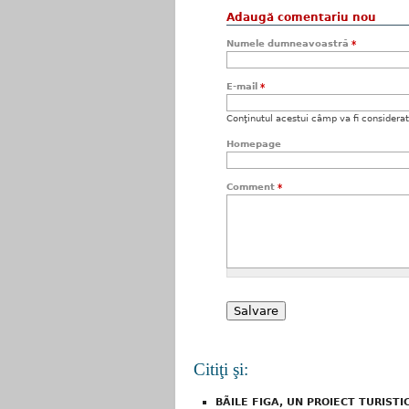
Adaugă comentariu nou
Numele dumneavoastră
*
E-mail
*
Conţinutul acestui câmp va fi considerat c
Homepage
Comment
*
Citiţi şi:
BÃILE FIGA, UN PROIECT TURISTI