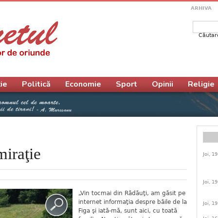
ARHIVA
Căutar
Form
ie
Politică
Economie
Sport
Opinii
Religie
miraţie
Joi, 1
Joi, 1
„Vin tocmai din Rădăuţi, am găsit pe
internet informaţia despre băile de la
Joi, 1
Figa şi iată-mă, sunt aici, cu toată