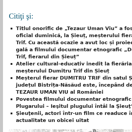
Citiţi şi:
Titlul onorific de „Tezaur Uman Viu” a fo
oficial duminică, la Șieuț, meșterului fie
Trif. Cu această ocazie a avut loc și proie
gală a filmului documentar etnografic „
Trif, fierarul din Șieuț”
Atelier cultural-educativ inedit la fierăria
meșterului Dumitru Trif din Șieuț
Meșterul fierar DUMITRU TRIF din satul Ș
județul Bistrița-Năsăud este, începând de
TEZAUR UMAN VIU al României
Povestea filmului documentar etnografic
Plugarului – Ieşitul plugului întâi la Şieuţ
Şieuţenii, actori într-un film ce readuce î
actualitate un obicei uitat