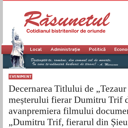
Meniu principal
Local
Administrație
Politică
Econo
EVENIMENT
Decernarea Titlului de „Tezau
meșterului fierar Dumitru Trif d
avanpremiera filmului documen
„Dumitru Trif, fierarul din Șieu