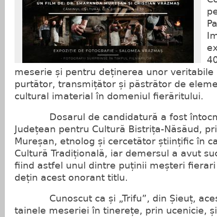
pe
Pa
Im
ex
40
meserie și pentru deținerea unor veritabile c
purtător, transmițător și păstrător de elem
cultural imaterial în domeniul fierăritului.
Dosarul de candidatură a fost întocmi
Județean pentru Cultură Bistrița-Năsăud, p
Mureșan, etnolog și cercetător științific în c
Cultură Tradițională, iar demersul a avut su
fiind astfel unul dintre puținii meșteri fiera
dețin acest onorant titlu.
Cunoscut ca și „Trifu”, din Șieuț, aces
tainele meseriei în tinerețe, prin ucenicie, ș