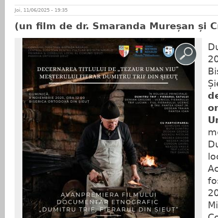
Joi, 11/06/2025 - 19:35
(un film de dr. Smaranda Mureșan și C
Du
20
Bi
Și
d
o
U
me
Du
lo
Ac
fo
20
Mi
Co