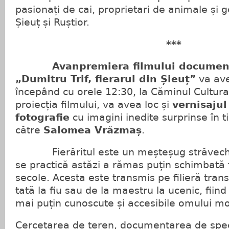
pasionați de cai, proprietari de animale și 
Șieuț și Ruștior.
***
Avanpremiera filmului document
„Dumitru Trif, fierarul din Șieuț”
va ave
începând cu orele 12:30, la Căminul Cultural
proiecția filmului, va avea loc și
vernisajul
fotografie
cu imagini inedite surprinse în t
către
Salomea Vrăzmaș
.
Fierăritul este un meșteșug străvechi, 
se practică astăzi a rămas puțin schimbată 
secole. Acesta este transmis pe filieră tran
tată la fiu sau de la maestru la ucenic, fiin
mai puțin cunoscute și accesibile omului m
Cercetarea de teren, documentarea de specia