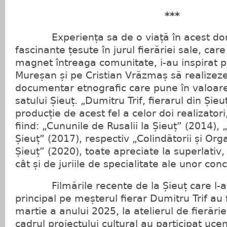
***
Experiența sa de o viață în acest dome
fascinante țesute în jurul fierăriei sale, car
magnet întreaga comunitate, i-au inspirat 
Mureșan și pe Cristian Vrăzmaș să realizeze
documentar etnografic care pune în valoare c
satului Șieuț. „Dumitru Trif, fierarul din Șie
producție de acest fel a celor doi realizatori
fiind: „Cununile de Rusalii la Șieuț” (2014), 
Șieuț” (2017), respectiv „Colindătorii și Org
Șieuț” (2020), toate apreciate la superlativ, 
cât și de juriile de specialitate ale unor conc
Filmările recente de la Șieuț care l-au 
principal pe meșterul fierar Dumitru Trif au 
martie a anului 2025, la atelierul de fierărie
cadrul proiectului cultural au participat ucen