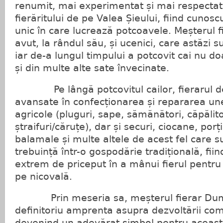
renumit, mai experimentat și mai respecta
fierăritului de pe Valea Șieului, fiind cunosc
unic în care lucrează potcoavele. Meșterul f
avut, la rândul său, și ucenici, care astăzi su
iar de-a lungul timpului a potcovit cai nu doa
și din multe alte sate învecinate.
Pe lângă potcovitul cailor, fierarul de
avansate în confecționarea și repararea unelt
agricole (pluguri, sape, sămănători, căpălito
ștraifuri/căruțe), dar și securi, ciocane, porț
balamale și multe altele de acest fel care 
trebuință într-o gospodărie tradițională, fii
extrem de priceput în a mânui fierul pentru
pe nicovală.
Prin meseria sa, meșterul fierar Dumitr
definitoriu amprenta asupra dezvoltării comu
devenind un adevărat simbol pentru această