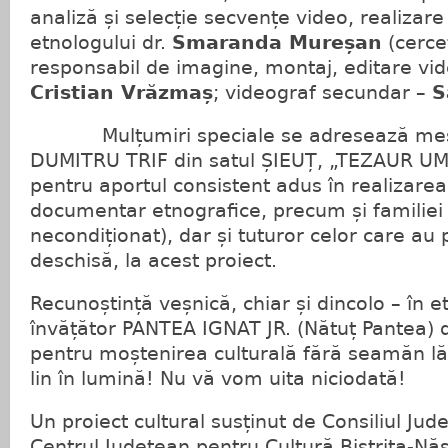
analiză și selecție secvențe video, realizare 
etnologului dr.
Smaranda Mureșan
(cercet
responsabil de imagine, montaj, editare vid
Cristian Vrăzmaș
; videograf secundar –
S
Mulțumiri speciale se adresează mește
DUMITRU TRIF din satul ȘIEUȚ, „TEZAUR U
pentru aportul consistent adus în realizarea
documentar etnografice, precum și familiei s
necondiționat), dar și tuturor celor care au 
deschisă, la acest proiect.
Recunoștință veșnică, chiar și dincolo – în 
învățător PANTEA IGNAT JR. (Nătuț Pantea) 
pentru moștenirea culturală fără seamăn lă
lin în lumină! Nu vă vom uita niciodată!
Un proiect cultural susținut de Consiliul Jud
Centrul Județean pentru Cultură Bistrița-Năs