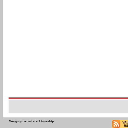
Design şi dezvoltare:
Linuxship