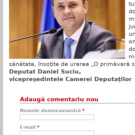
tu
do
mu
ju
un
om
do
mu
sănătate, însoţite de urarea „O primăvară 
Deputat Daniel Suciu,
vicepreşedintele Camerei Deputaţilor
Adaugă comentariu nou
Numele dumneavoastră
*
E-mail
*