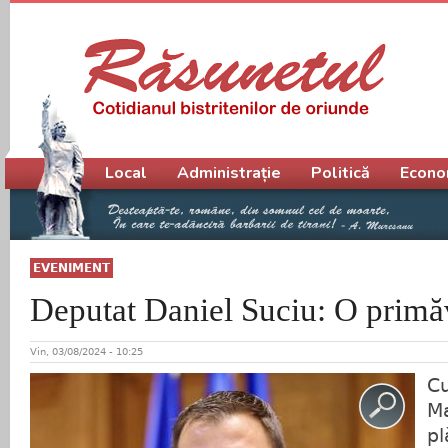
Meniu principal
Local
Administrație
Politică
Econo
EVENIMENT
Deputat Daniel Suciu: O primă
Vin, 03/08/2024 - 10:25
Cu
Ma
pl