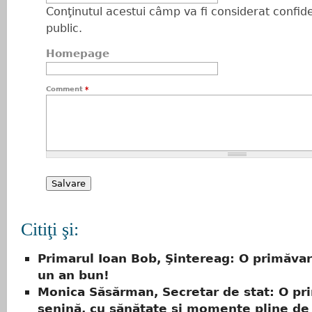
Conţinutul acestui câmp va fi considerat confiden
public.
Homepage
Comment
*
Citiţi şi:
Primarul Ioan Bob, Şintereag: O primăvar
un an bun!
Monica Săsărman, Secretar de stat: O pr
senină, cu sănătate şi momente pline de 