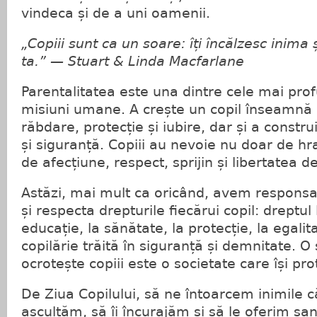
vindeca și de a uni oamenii.
„Copiii sunt ca un soare: îți încălzesc inim
ta.” — Stuart & Linda Macfarlane
Parentalitatea este una dintre cele mai pro
misiuni umane. A crește un copil înseamnă 
răbdare, protecție și iubire, dar și a construi
și siguranță. Copiii au nevoie nu doar de hra
de afecțiune, respect, sprijin și libertatea de
Astăzi, mai mult ca oricând, avem responsa
și respecta drepturile fiecărui copil: dreptul 
educație, la sănătate, la protecție, la egalit
copilărie trăită în siguranță și demnitate. O 
ocrotește copiii este o societate care își pro
De Ziua Copilului, să ne întoarcem inimile căt
ascultăm, să îi încurajăm și să le oferim șa