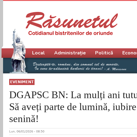
Meniu principal
Local
Administrație
Politică
Econo
EVENIMENT
DGAPSC BN: La mulți ani tutur
Să aveți parte de lumină, iubire
senină!
Lun, 06/01/2026 - 08:50