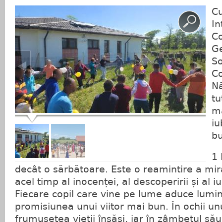
Cu
In
Co
Ge
So
Co
N
tu
ma
iu
bu
1 
decât o sărbătoare. Este o reamintire a mira
acel timp al inocenței, al descoperirii și al i
Fiecare copil care vine pe lume aduce lumin
promisiunea unui viitor mai bun. În ochii un
frumusețea vieții însăși, iar în zâmbetul s