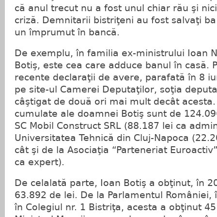
că anul trecut nu a fost unul chiar rău şi ni
criză. Demnitarii bistriţeni au fost salvaţi 
un împrumut în bancă.
De exemplu, în familia ex-ministrului Ioan Ne
Botiş, este cea care adduce banul în casă. Po
recente declaraţii de avere, parafată în 8 i
pe site-ul Camerei Deputaţilor, soţia deputat
câştigat de două ori mai mult decât acesta. 
cumulate ale doamnei Botiş sunt de 124.096 
SC Mobil Construct SRL (88.187 lei ca admini
Universitatea Tehnică din Cluj-Napoca (22.2
cât şi de la Asociaţia “Parteneriat Euroactiv”
ca expert).
De celalată parte, Ioan Botiş a obţinut, în 
63.892 de lei. De la Parlamentul României, î
în Colegiul nr. 1 Bistriţa, acesta a obţinut 45