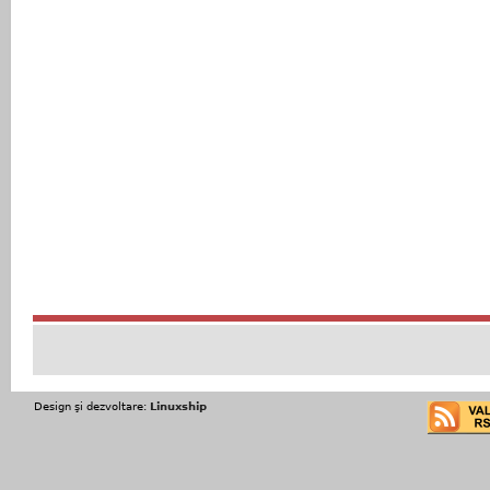
Design şi dezvoltare:
Linuxship