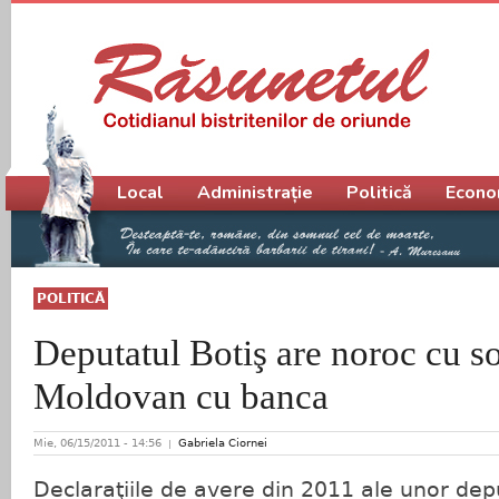
Meniu principal
Local
Administrație
Politică
Econo
POLITICĂ
Deputatul Botiş are noroc cu s
Moldovan cu banca
Mie, 06/15/2011 - 14:56
Gabriela Ciornei
Declaraţiile de avere din 2011 ale unor depu