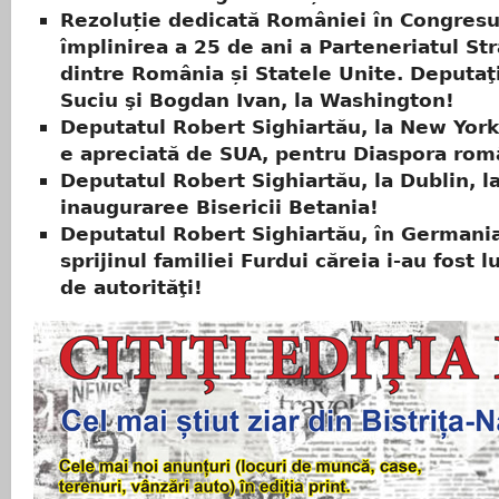
Rezoluție dedicată României în Congresu
împlinirea a 25 de ani a Parteneriatul St
dintre România și Statele Unite. Deputaţi
Suciu şi Bogdan Ivan, la Washington!
Deputatul Robert Sighiartău, la New Yor
e apreciată de SUA, pentru Diaspora ro
Deputatul Robert Sighiartău, la Dublin, l
inauguraree Bisericii Betania!
Deputatul Robert Sighiartău, în Germania
sprijinul familiei Furdui căreia i-au fost lu
de autorităţi!