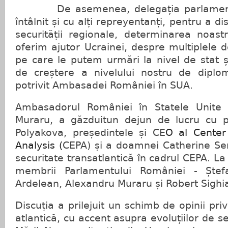
De asemenea, delegația parlamenta
întâlnit și cu alți repreyentanți, pentru a d
securității regionale, determinarea noas
oferim ajutor Ucrainei, despre multiplele
pe care le putem urmări la nivel de stat ș
de creștere a nivelului nostru de diplo
potrivit Ambasadei României în SUA.
Ambasadorul României în Statele Unite a
Muraru, a găzduitun dejun de lucru cu pa
Polyakova, președintele și CE
O al Center
Analysis (
CEPA) și a doamnei Catherine Sen
securitate transatlantică în cadrul CEPA. La 
membrii Parlamentului României - Ștef
Ardelean, Alexandru Muraru și Robert Sighi
Discuția a prilejuit un schimb de opinii pri
atlantică, cu accent asupra evoluțiilor de s