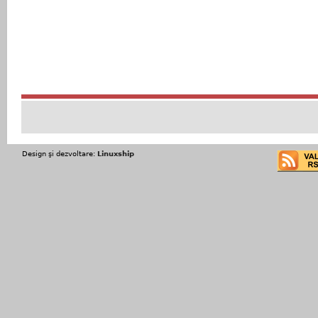
Design şi dezvoltare:
Linuxship