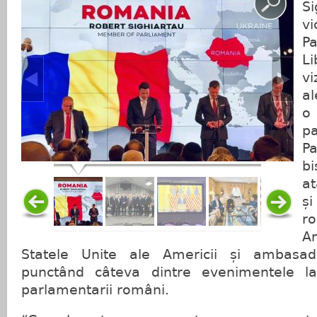
Si
v
P
L
vi
al
p
Pa
bi
at
ș
r
A
Statele Unite ale Americii și ambasad
punctând câteva dintre evenimentele la
parlamentarii români.