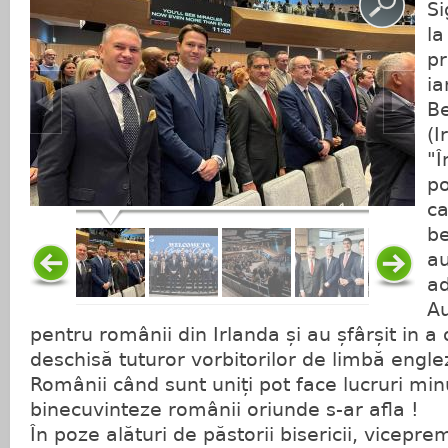
Si
la
pr
ia
Be
(I
"Î
po
ca
be
au
ad
Au
pentru românii din Irlanda și au șfârșit in a
deschisă tuturor vorbitorilor de limbă engle
Românii când sunt uniți pot face lucruri m
binecuvinteze românii oriunde s-ar afla !
În poze alături de păstorii bisericii, vicepr