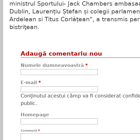
ministrul Sportului- Jack Chambers ambasa
Dublin, Laurențiu Ștefan și colegii parlamen
Ardelean si Titus Corlățean", a transmis pa
bistriţean.
Adaugă comentariu nou
Numele dumneavoastră
*
E-mail
*
Conţinutul acestui câmp va fi considerat confiden
public.
Homepage
Comment
*