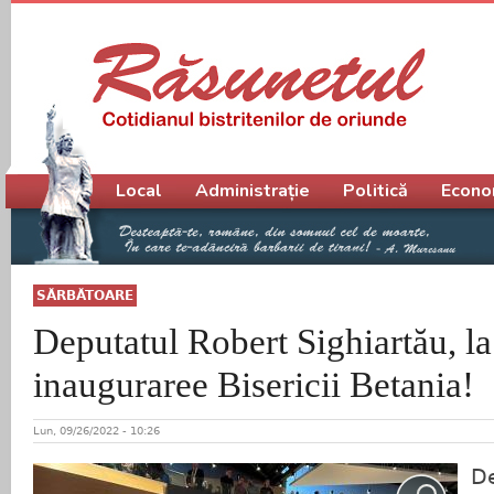
Meniu principal
Local
Administrație
Politică
Econo
SĂRBĂTOARE
Deputatul Robert Sighiartău, la
inauguraree Bisericii Betania!
Lun, 09/26/2022 - 10:26
De