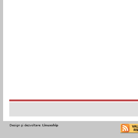
Design şi dezvoltare:
Linuxship