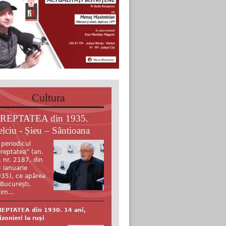
Cultura
REPTATEA din 1935.
elciu - Șieu – Sântioana
 periodicul
reptatea” (an.
, nr. 2187, din
 ianuarie
35), ce apărea
 București,
tim...
EPTATEA din 1930. 14 ani,
izonieri la ruși