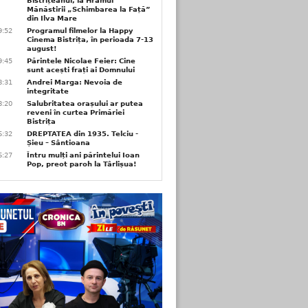
Bistrițeanul, la Hramul
Mănăstirii „Schimbarea la Față”
din Ilva Mare
9:52
Programul filmelor la Happy
Cinema Bistrița, în perioada 7-13
august!
9:45
Părintele Nicolae Feier: Cine
sunt acești frați ai Domnului
8:31
Andrei Marga: Nevoia de
integritate
8:20
Salubritatea orașului ar putea
reveni în curtea Primăriei
Bistrița
6:32
DREPTATEA din 1935. Telciu -
Șieu – Sântioana
6:27
Întru mulți ani părintelui Ioan
Pop, preot paroh la Târlișua!