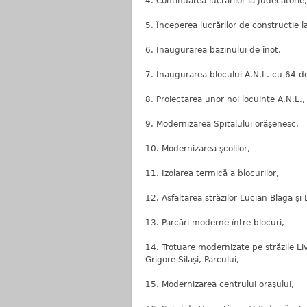
4. Continuarea lucrărilor la Judecătorie,
5. Începerea lucrărilor de construcţie l
6. Inaugurarea bazinului de înot,
7. Inaugurarea blocului A.N.L. cu 64 
8. Proiectarea unor noi locuinţe A.N.L., 
9. Modernizarea Spitalului orăşenesc,
10. Modernizarea şcolilor,
11. Izolarea termică a blocurilor,
12. Asfaltarea străzilor Lucian Blaga şi
13. Parcări moderne între blocuri,
14. Trotuare modernizate pe străzile Li
Grigore Silaşi, Parcului,
15. Modernizarea centrului oraşului,