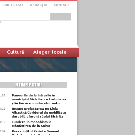
PUBLICITATE
REDACŢIA
CONTACT
e
ular de căutare
Cultură
Alegeri locale
1:31
Panourile de la intrările în
municipiul Bistrița: ce trebuie să
știe fiecare conducător auto
0:21
Începe proiectarea pe Linia
Albastră/Coridorul de mobilitate
durabilă aferent râului Bistrița
0:12
Tundere în monahism la
Mănăstirea de la Salva
0:04
Preasfințitul Părinte Samuel