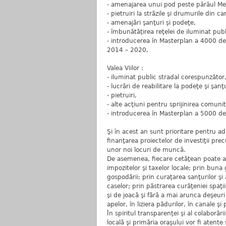
- amenajarea unui pod peste pârâul Me
- pietruiri la străzile şi drumurile din car
- amenajări şanţuri şi podeţe,
- îmbunătăţirea reţelei de iluminat publ
- introducerea în Masterplan a 4000 de
2014 – 2020,
Valea Viilor :
- iluminat public stradal corespunzător
- lucrări de reabilitare la podeţe şi şanţu
- pietruiri,
- alte acţiuni pentru sprijinirea comunită
- introducerea în Masterplan a 5000 de
Şi în acest an sunt prioritare pentru a
finanţarea proiectelor de investiţii pre
unor noi locuri de muncă.
De asemenea, fiecare cetăţean poate aju
impozitelor şi taxelor locale; prin buna 
gospodării; prin curaţarea sanţurilor şi
caselor; prin păstrarea curăţeniei spaţiil
şi de joacă şi fără a mai arunca deşeuri
apelor, în liziera pădurilor, în canale 
În spiritul transparenţei şi al colaborăr
locală şi primăria oraşului vor fi atent