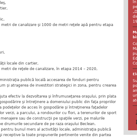
În
leş,
pe
tier,
„D
di
ic,
19
 metri de canalizare şi 1000 de metri reţele apă pentru etapa
Ma
bi
Co
,
Ma
ri,
pu
Ed
Co
ţii locale din cartier,
 metri de reţele de canalizare, în etapa 2014 – 2020,
El
dministraţia publică locală accesarea de fonduri pentru
Su
cum şi atragerea de investitori strategici in zona, pentru crearea
po
an
un
ta efectiv la dezvoltarea şi înfrumuseţarea oraşului, prin plata
at
gospodărire şi întreţinere a domeniului public din faţa propriilor
 a podeţelor de acces în gospodărie şi întreţinerea faţadelor
or verzi, a parcului, a rondourilor cu flori, a terenurilor de sport
 menajere sau de construcţii pe spaţiile verzi, pe malurile
şi pe drumurile secundare de pe raza oraşului Beclean.
ii pentru bunul mers al activităţii locale, administraţia publică
e şi receptive la toate propunerile pertinente venite din partea