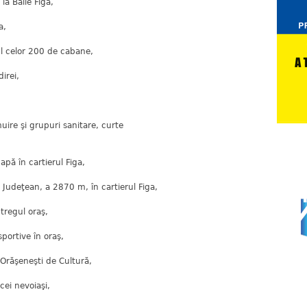
a Băile Figa,
a,
rul celor 200 de cabane,
direi,
ire şi grupuri sanitare, curte
apă în cartierul Figa,
i Judeţean, a 2870 m, în cartierul Figa,
ntregul oraş,
sportive în oraş,
i Orăşeneşti de Cultură,
cei nevoiaşi,