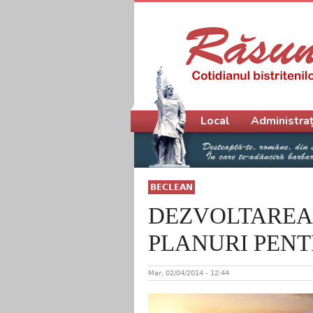
Meniu principal
Local
Administraț
BECLEAN
DEZVOLTAREA
PLANURI PENT
Mar, 02/04/2014 - 12:44