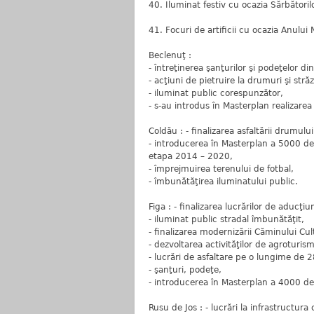
40. Iluminat festiv cu ocazia Sărbătoril
41. Focuri de artificii cu ocazia Anului
Beclenuţ :
- întreţinerea şanţurilor şi podeţelor din
- acţiuni de pietruire la drumuri şi străz
- iluminat public corespunzător,
- s-au introdus în Masterplan realizare
Coldău : - finalizarea asfaltării drumului
- introducerea în Masterplan a 5000 de 
etapa 2014 – 2020,
- împrejmuirea terenului de fotbal,
- îmbunătăţirea iluminatului public.
Figa : - finalizarea lucrărilor de aducţiu
- iluminat public stradal îmbunătăţit,
- finalizarea modernizării Căminului Cul
- dezvoltarea activităţilor de agroturism
- lucrări de asfaltare pe o lungime de 
- şanţuri, podeţe,
- introducerea în Masterplan a 4000 d
Rusu de Jos : - lucrări la infrastructura 