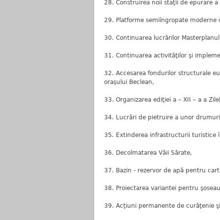
28. Construirea noii staţii de epurare a
29. Platforme semiîngropate moderne d
30. Continuarea lucrărilor Masterplanul
31. Continuarea activităţilor şi impleme
32. Accesarea fondurilor structurale e
oraşului Beclean,
33. Organizarea ediţiei a – XII – a a Zil
34. Lucrări de pietruire a unor drumuri
35. Extinderea infrastructurii turistice î
36. Decolmatarea Văii Sărate,
37. Bazin - rezervor de apă pentru cart
38. Proiectarea variantei pentru şoseau
39. Acţiuni permanente de curăţenie şi 