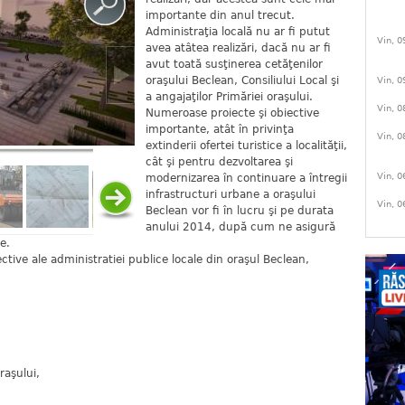
importante din anul trecut.
Administraţia locală nu ar fi putut
Vin, 0
avea atâtea realizări, dacă nu ar fi
avut toată susţinerea cetăţenilor
oraşului Beclean, Consiliului Local şi
Vin, 0
a angajaţilor Primăriei oraşului.
Vin, 0
Numeroase proiecte şi obiective
importante, atât în privinţa
Vin, 0
extinderii ofertei turistice a localităţii,
cât şi pentru dezvoltarea şi
Vin, 0
modernizarea în continuare a întregii
infrastructuri urbane a oraşului
Vin, 0
Beclean vor fi în lucru şi pe durata
anului 2014, după cum ne asigură
e.
tive ale administratiei publice locale din oraşul Beclean,
raşului,