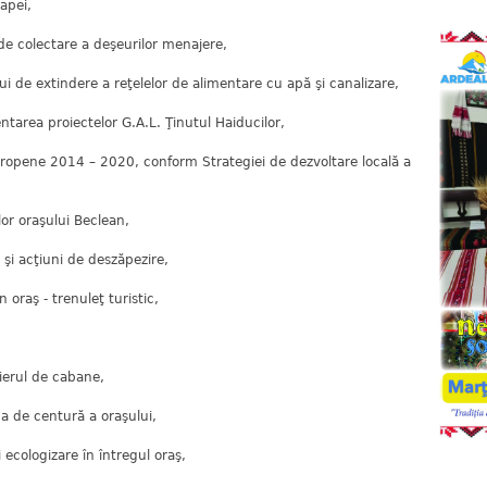
 apei,
e colectare a deşeurilor menajere,
ui de extindere a reţelelor de alimentare cu apă şi canalizare,
ntarea proiectelor G.A.L. Ţinutul Haiducilor,
uropene 2014 – 2020, conform Strategiei de dezvoltare locală a
elor oraşului Beclean,
 şi acţiuni de deszăpezire,
n oraş - trenuleţ turistic,
ierul de cabane,
a de centură a oraşului,
ecologizare în întregul oraş,