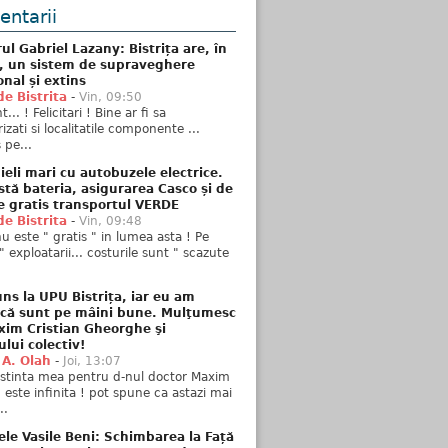
ntarii
ul Gabriel Lazany: Bistrița are, în
t, un sistem de supraveghere
onal și extins
de Bistrita
-
Vin, 09:50
... ! Felicitari ! Bine ar fi sa
izati si localitatile componente ...
 pe...
ieli mari cu autobuzele electrice.
stă bateria, asigurarea Casco și de
e gratis transportul VERDE
de Bistrita
-
Vin, 09:48
u este " gratis " in lumea asta ! Pe
" exploatarii... costurile sunt " scazute
ns la UPU Bistrița, iar eu am
 că sunt pe mâini bune. Mulţumesc
xim Cristian Gheorghe şi
ului colectiv!
 A. Olah
-
Joi, 13:07
stinta mea pentru d-nul doctor Maxim
n este infinita ! pot spune ca astazi mai
..
ele Vasile Beni: Schimbarea la Față