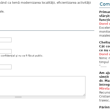
vând ca temă modernizarea localităţii, eficientizarea activităţii
Come
ale.
Primar
sfârși
funcți
Dorel 
Excelent
monitor
maiales
Cheltu
Cât co
ce nu 
Dorel 
onfidenţial şi nu va fi făcut public.
Nimic n
timpul 
"......
Am aju
simțit
dr. Ma
întreg
Mirela
Recuno
Cristia
traiesc.
Părint