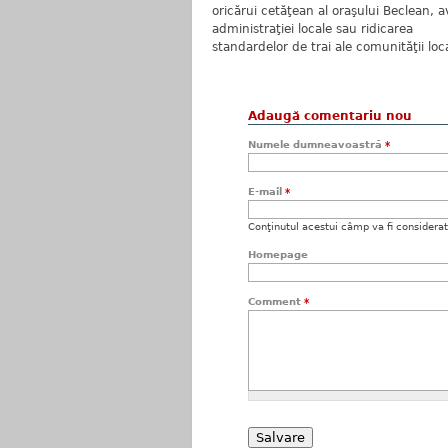
oricărui cetăţean al oraşului Beclean, a
administraţiei locale sau ridicarea
standardelor de trai ale comunităţii loc
Adaugă comentariu nou
Numele dumneavoastră
*
E-mail
*
Conţinutul acestui câmp va fi considerat c
Homepage
Comment
*