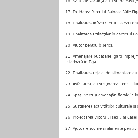
16. Satul de Vacanţă cu 150 de căsuţe l
17. Extiderea Parcului Balnear Băile Fig
18. Finalizarea infrastructurii la cartie
19. Finalizarea utilităţilor în cartierul Po
20. Ajutor pentru biserici,
21. Amenajare bucătărie, gard împrejmu
interioară în Figa,
22. Finalizarea reţelei de alimentare cu 
23. Asfaltarea, cu susţinerea Consiliulu
24. Spaţii verzi şi amenajări florale în î
25. Susţinerea activităţilor culturale şi 
26. Proiectarea viitorului sediu al Case
27. Ajutoare sociale şi alimente pentru 