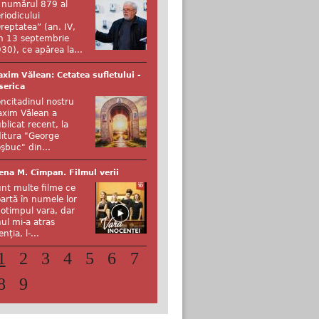
 numărul 879 al
riodicului
reptatea” (an. IV,
n 13 septembrie
30), ce apărea la...
xim Vălean: Cetatea sufletului -
serica
ncitadinul nostru
xim Vălean a
blicat recent, la
itura "George
şbuc" din...
ena M. Cîmpan. Filmul verii
nt multe filme ce
artă în numele lor
otimpul vara, dar
ul mi-a atras
enția, l-...
1
2
3
4
5
6
7
8
9