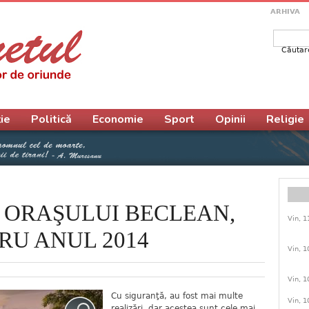
ARHIVA
Căutar
Form
ie
Politică
Economie
Sport
Opinii
Religie
 ORAŞULUI BECLEAN,
Vin, 1
RU ANUL 2014
Vin, 1
Vin, 1
Cu siguranţă, au fost mai multe
Vin, 1
realizări, dar acestea sunt cele mai