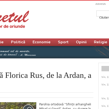
ARHIVA
Căutar
Form
ie
Politică
Economie
Sport
Opinii
Religie
 Florica Rus, de la Ardan, a
Vin, 1
Vin, 1
Vin, 1
Parohia ortodoxă "Sfinții arhangheli
Vin, 1
Mihail și Gavril" Ardan, cu durere în