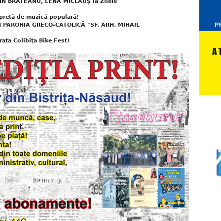
IN BRĂTEANU, LENA MICLĂUȘ la Zilele
pretă de muzică populară!
 PAROHIA GRECO-CATOLICĂ "SF. ARH. MIHAIL
rata Colibiţa Bike Fest!