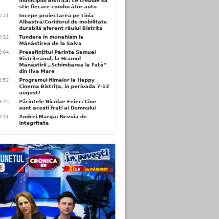
municipiul Bistrița: ce trebuie să
știe fiecare conducător auto
0:21
Începe proiectarea pe Linia
Albastră/Coridorul de mobilitate
durabilă aferent râului Bistrița
0:12
Tundere în monahism la
Mănăstirea de la Salva
0:04
Preasfințitul Părinte Samuel
Bistrițeanul, la Hramul
Mănăstirii „Schimbarea la Față”
din Ilva Mare
9:52
Programul filmelor la Happy
Cinema Bistrița, în perioada 7-13
august!
9:45
Părintele Nicolae Feier: Cine
sunt acești frați ai Domnului
8:31
Andrei Marga: Nevoia de
integritate