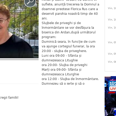
suflete, anunță trecerea la Domnul a
Vin, 1
doamnei preotese Florica Rus care a
deservit parohia noastră timp de 40
ani.
Vin, 1
Slujbele de priveghi și de
înmormântare se vor desfășura la
Vin, 1
biserica din Ardan,după următorul
program:
Duminică seara, în funcție de cum
Vin, 0
va ajunge cortegiul funerar, la ora
20:00 - slujba de priveghere.
Vin, 0
Luni ora 09:00 - Sfânta și
dumnezeiasca Litughie
Vin, 0
ora 20:00- Slujba de priveghi
Marți ora 09:00- Sfânta și
dumnezeiasca Liturghie
ora 12:00 - Slujba de înmormântare.
Dumnezeu să o ierte și să o
egii familii!