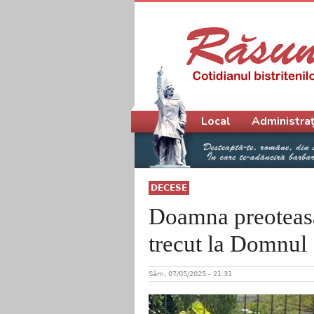
Meniu principal
Local
Administraț
DECESE
Doamna preoteasă
trecut la Domnul
Sâm, 07/05/2025 - 21:31