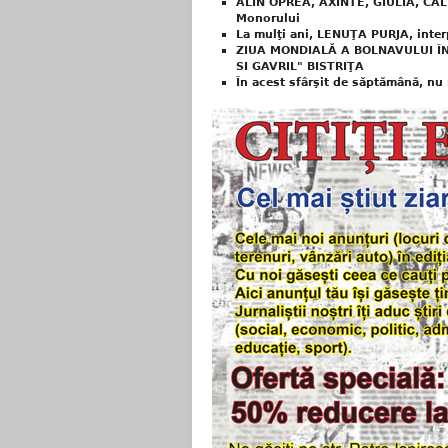
ALIN OPREA, AXINTE, GIULIA, CĂL
Monorului
La mulţi ani, LENUŢA PURJA, inter
ZIUA MONDIALĂ A BOLNAVULUI ÎN
SI GAVRIL" BISTRIŢA
În acest sfârşit de săptămână, nu 