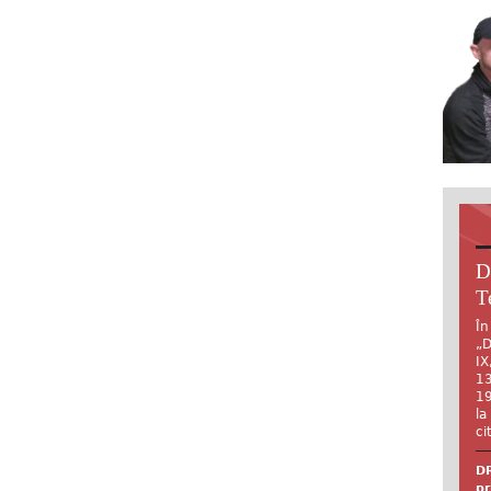
D
T
În
„D
IX
13
19
la
ci
DR
pr