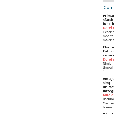
Come
Primar
sfârși
funcți
Dorel 
Excelent
monitor
maiales
Cheltu
Cât co
ce nu 
Dorel 
Nimic n
timpul 
"......
Am aju
simțit
dr. Ma
întreg
Mirela
Recuno
Cristia
traiesc.