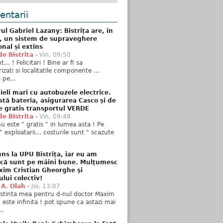
ntarii
ul Gabriel Lazany: Bistrița are, în
t, un sistem de supraveghere
onal și extins
de Bistrita
-
Vin, 09:50
... ! Felicitari ! Bine ar fi sa
izati si localitatile componente ...
 pe...
ieli mari cu autobuzele electrice.
stă bateria, asigurarea Casco și de
e gratis transportul VERDE
de Bistrita
-
Vin, 09:48
u este " gratis " in lumea asta ! Pe
" exploatarii... costurile sunt " scazute
ns la UPU Bistrița, iar eu am
 că sunt pe mâini bune. Mulţumesc
xim Cristian Gheorghe şi
ului colectiv!
 A. Olah
-
Joi, 13:07
stinta mea pentru d-nul doctor Maxim
n este infinita ! pot spune ca astazi mai
..