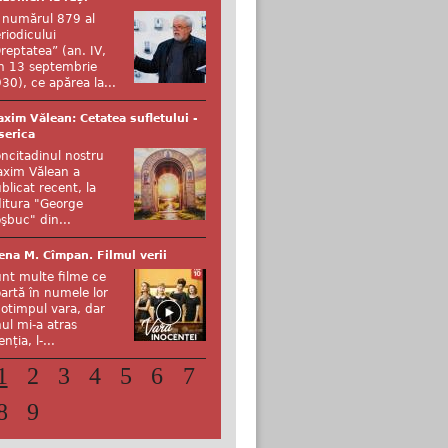
 numărul 879 al
riodicului
reptatea” (an. IV,
n 13 septembrie
30), ce apărea la...
xim Vălean: Cetatea sufletului -
serica
ncitadinul nostru
xim Vălean a
blicat recent, la
itura "George
şbuc" din...
ena M. Cîmpan. Filmul verii
nt multe filme ce
artă în numele lor
otimpul vara, dar
ul mi-a atras
enția, l-...
1
2
3
4
5
6
7
8
9