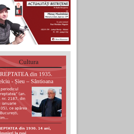
Cultura
REPTATEA din 1935.
elciu - Șieu – Sântioana
 periodicul
reptatea” (an.
, nr. 2187, din
 ianuarie
35), ce apărea
 București,
tim...
EPTATEA din 1930. 14 ani,
izonieri la ruși