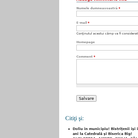
Numele dumneavoastră
*
E-mail
*
Conţinutul acestui câmp va fi considerat c
Homepage
Comment
*
Citiţi şi:
Doliu în municipiu! Bistriţenii îşi
ani la Catedrală şi Biserica Big!