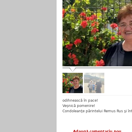
odihnească în pace!
Veșnică pomenire!
Condoleanţe părintelui Remus Rus şi într
Adaugă comentariu nou