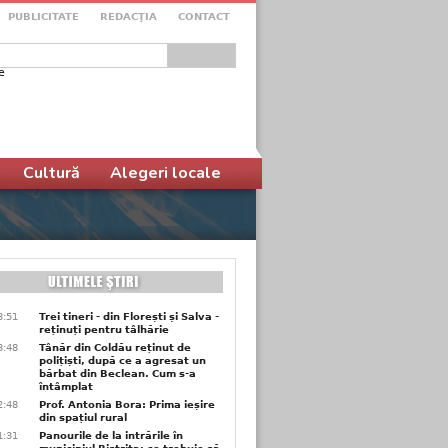
PUBLICITATE
REDACŢIA
CONTACT
e
ular de căutare
Cultură
Alegeri locale
3:51
Trei tineri - din Florești și Salva -
reținuți pentru tâlhărie
3:48
Tânăr din Coldău reținut de
polițiști, după ce a agresat un
bărbat din Beclean. Cum s-a
întâmplat
2:48
Prof. Antonia Bora: Prima ieșire
din spațiul rural
1:31
Panourile de la intrările în