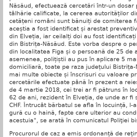
Năsăud, efectuează cercetări într-un dosar
tâlhărie calificate, la cererea autorităților di
cetățeni români sunt bănuiți de comiterea fa
aceștia a fost identificat și arestat preventi
din Elveția, iar ceilalți doi au fost identificați 
din Bistrița-Năsăud. Este vorba despre o pe
din localitatea Figa și o persoană de 25 de a
asemenea, polițiștii au pus în aplicare 5 m
domiciliară, toate pe raza județului Bistrița
mai multe obiecte și înscrisuri cu valoare p
cercetările efectuate până în prezent a reieș
de 4 martie 2018, cei trei ar fi pătruns în l
62 de ani, rezident în Elveția, de unde ar fi
CHF. Întrucât bărbatul se afla în locuință, l-ar
gură cu o haină, fapte care ulterior au cond
acestuia", se arată în comunicatul Poliţiei bi
Procurorul de caz a emis ordonanță de reți