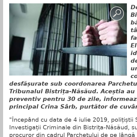
Do
B
b
tâ
f
El
id
de
u
c
desfășurate sub coordonarea Parchetu
Tribunalul Bistrița-Năsăud. Aceștia au 
preventiv pentru 30 de zile, informeaz
principal Crina Sârb, purtător de cuvân
"Începând cu data de 4 iulie 2019, polițiștii 
Investigații Criminale din Bistrița-Năsăud,
procuror din cadrul Parchetului de pe lângă T