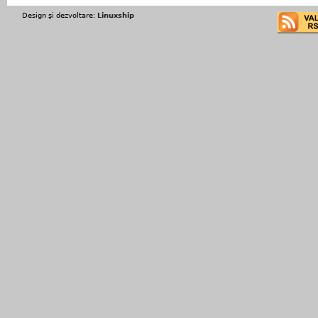
Design şi dezvoltare:
Linuxship