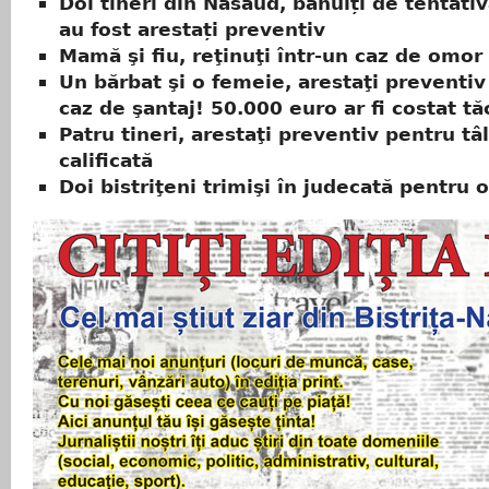
Doi tineri din Năsăud, bănuiți de tentati
au fost arestați preventiv
Mamă şi fiu, reţinuţi într-un caz de omor 
Un bărbat şi o femeie, arestaţi preventiv
caz de şantaj! 50.000 euro ar fi costat tă
Patru tineri, arestaţi preventiv pentru tâ
calificată
Doi bistriţeni trimişi în judecată pentru