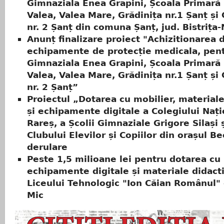
Gimnaziala Enea Grapini, Școala Primară
Valea, Valea Mare, Grădinița nr.1 Șanț și 
nr. 2 Șanț din comuna Șanț, jud. Bistrița
Anunț finalizare proiect "Achizitionarea 
echipamente de protecție medicala, pen
Gimnaziala Enea Grapini, Școala Primară
Valea, Valea Mare, Grădinița nr.1 Șanț și 
nr. 2 Șanț”
Proiectul „Dotarea cu mobilier, materiale
și echipamente digitale a Colegiului Nați
Rareș, a Școlii Gimnaziale Grigore Silași ș
Clubului Elevilor și Copiilor din orașul Be
derulare
Peste 1,5 milioane lei pentru dotarea cu 
echipamente digitale și materiale didact
Liceului Tehnologic "Ion Căian Românul"
Mic