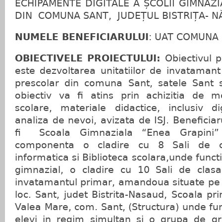
ECHIPAMENTE DIGITALE A ȘCOLII GIMNAZI
DIN COMUNA SANT, JUDEȚUL BISTRIȚA- 
NUMELE BENEFICIARULUI
: UAT COMUNA
OBIECTIVELE PROIECTULUI:
Obiectivul pr
este dezvoltarea unitatiilor de invatamant
prescolar din comuna Sant, satele Sant 
obiectiv va fi atins prin achizitia de m
scolare, materiale didactice, inclusiv dig
analiza de nevoi, avizata de ISJ. Beneficiaru
fi Scoala Gimnaziala “Enea Grapini”
componenta o cladire cu 8 Sali de c
informatica si Biblioteca scolara,unde func
gimnazial, o cladire cu 10 Sali de clas
invatamantul primar, amandoua situate pe st
loc. Sant, judet Bistrita-Nasaud, Scoala pr
Valea Mare, com. Sant, (Structura) unde fu
elevi in regim simultan si o grupa de gra