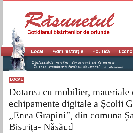
Meniu principal
Local
Administrație
Politică
Econo
LOCAL
Dotarea cu mobilier, materiale 
echipamente digitale a Școlii 
„Enea Grapini”, din comuna Șan
Bistrița- Năsăud