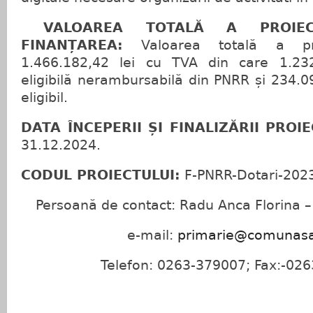
VALOAREA TOTALĂ A PROIECTU
FINANȚAREA:
Valoarea totală a pro
1.466.182,42 lei cu TVA din care 1.232
eligibilă nerambursabilă din PNRR și 234.0
eligibil.
DATA ÎNCEPERII ȘI FINALIZĂRII PROI
31.12.2024.
CODUL PROIECTULUI:
F-PNRR-Dotari-202
Persoană de contact: Radu Anca Florina – 
e-mail:
primarie@comunasa
Telefon: 0263-379007; Fax:-02