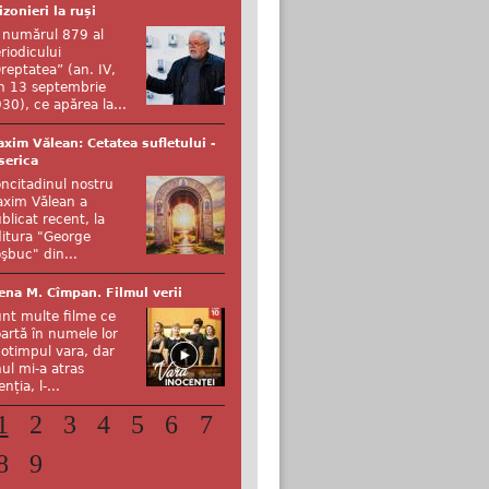
izonieri la ruși
 numărul 879 al
riodicului
reptatea” (an. IV,
n 13 septembrie
30), ce apărea la...
xim Vălean: Cetatea sufletului -
serica
ncitadinul nostru
xim Vălean a
blicat recent, la
itura "George
şbuc" din...
ena M. Cîmpan. Filmul verii
nt multe filme ce
artă în numele lor
otimpul vara, dar
ul mi-a atras
enția, l-...
1
2
3
4
5
6
7
8
9