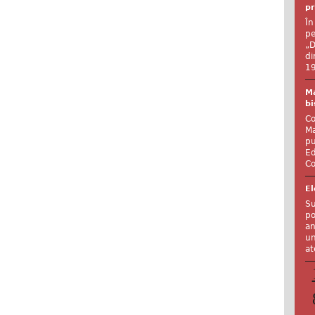
pr
În
pe
„D
di
19
Ma
bi
Co
Ma
pu
Ed
Co
El
Su
po
an
un
at