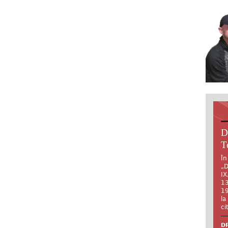
D
T
În
„D
IX
13
19
la
ci
DR