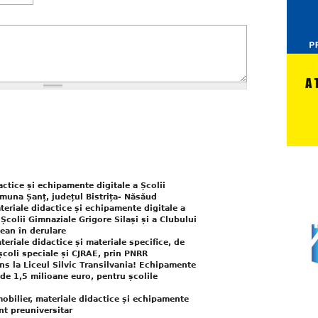
actice și echipamente digitale a Școlii
muna Șanț, județul Bistrița- Năsăud
teriale didactice și echipamente digitale a
Școlii Gimnaziale Grigore Silași și a Clubului
lean în derulare
eriale didactice și materiale specifice, de
 școli speciale și CJRAE, prin PNRR
uns la Liceul Silvic Transilvania! Echipamente
, de 1,5 milioane euro, pentru școlile
obilier, materiale didactice și echipamente
nt preuniversitar