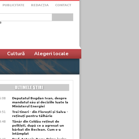
PUBLICITATE
REDACŢIA
CONTACT
e
ular de căutare
Cultură
Alegeri locale
6:08
Deputatul Bogdan Ivan, despre
mandatul său și deciziile luate la
Ministerul Energiei
3:51
Trei tineri - din Florești și Salva -
reținuți pentru tâlhărie
3:48
Tânăr din Coldău reținut de
polițiști, după ce a agresat un
bărbat din Beclean. Cum s-a
întâmplat