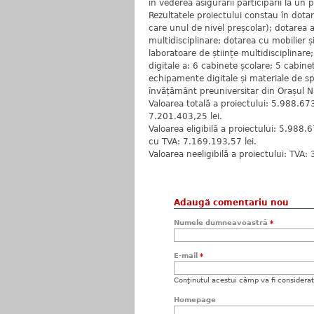
în vederea asigurării participării la un 
Rezultatele proiectului constau în dota
care unul de nivel preșcolar); dotarea a
multidisciplinare; dotarea cu mobilier ș
laboratoare de științe multidisciplinar
digitale a: 6 cabinete școlare; 5 cabin
echipamente digitale și materiale de spe
învățământ preuniversitar din Orașul 
Valoarea totală a proiectului: 5.988.67
7.201.403,25 lei.
Valoarea eligibilă a proiectului: 5.988.6
cu TVA: 7.169.193,57 lei.
Valoarea neeligibilă a proiectului: TVA: 
Adaugă comentariu nou
Numele dumneavoastră
*
E-mail
*
Conţinutul acestui câmp va fi considerat c
Homepage