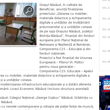
Vin, 1
Orașul Năsăud, în calitate de
Vin, 1
Beneficiar, anunță finalizarea
proiectului „Dotarea cu mobilier,
materiale didactice și echipamente
Vin, 1
digitale a unităților de învățământ
preuniversitar și a unităților conexe
Vin, 1
de pe raza Orașului Năsăud, Județul
Bistrița-Năsăud”, finanțat din fonduri
Vin, 1
europene prin Planul Național de
Redresare și Reziliență al României,
Componenta C15 – Educație și din
Vin, 0
fonduri naționale.
Proiectul a fost finanțat de Uniunea
Vin, 0
Europeană – Pilonul VI: Politici
pentru noua generație –
Componenta C15: Educație – Apelul
ea cu mobilier, materiale didactice și echipamente digitale a
și a unităților conexe.
t modernizarea infrastructurii educaționale și a dotării aferente
țământ: Liceul Economic Năsăud (inclusiv structura arondată
săud; Colegiul Național „George Coșbuc” Năsăud; Grădinița cu
r Năsăud.
e cu nevoile contemporane și viitoare ale pieței forței de muncă,