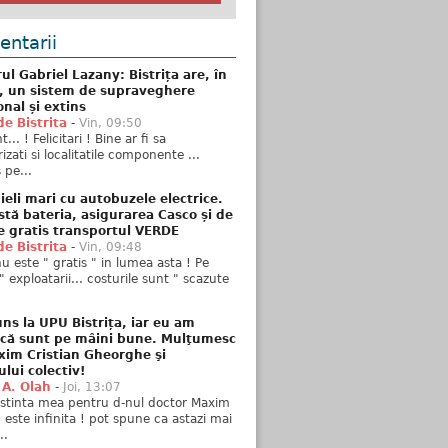
ntarii
ul Gabriel Lazany: Bistrița are, în
t, un sistem de supraveghere
onal și extins
de Bistrita
-
Vin, 09:50
... ! Felicitari ! Bine ar fi sa
izati si localitatile componente ...
 pe...
ieli mari cu autobuzele electrice.
stă bateria, asigurarea Casco și de
e gratis transportul VERDE
de Bistrita
-
Vin, 09:48
u este " gratis " in lumea asta ! Pe
" exploatarii... costurile sunt " scazute
ns la UPU Bistrița, iar eu am
 că sunt pe mâini bune. Mulţumesc
xim Cristian Gheorghe şi
ului colectiv!
 A. Olah
-
Joi, 13:07
stinta mea pentru d-nul doctor Maxim
n este infinita ! pot spune ca astazi mai
..