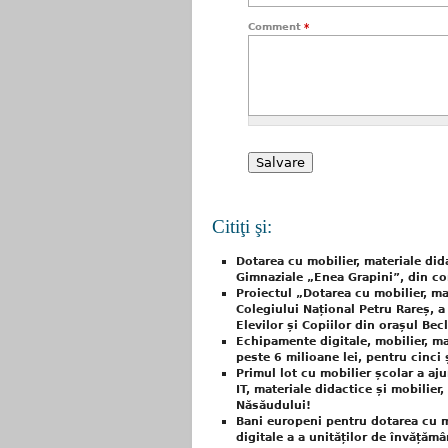
Comment
*
Citiţi şi:
Dotarea cu mobilier, materiale did
Gimnaziale „Enea Grapini”, din co
Proiectul „Dotarea cu mobilier, ma
Colegiului Național Petru Rareș, a 
Elevilor și Copiilor din orașul Bec
Echipamente digitale, mobilier, mat
peste 6 milioane lei, pentru cinci
Primul lot cu mobilier școlar a aj
IT, materiale didactice și mobilier
Năsăudului!
Bani europeni pentru dotarea cu m
digitale a a unităților de învățămâ