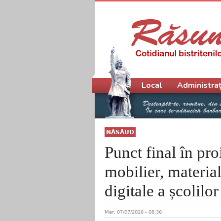
Meniu principal
Local
Administraț
NĂSĂUD
Punct final în pr
mobilier, materia
digitale a școlilo
Mar, 07/07/2026 - 08:36