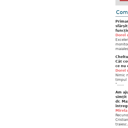
Come
Primar
sfârși
funcți
Dorel 
Excelent
monitor
maiales
Cheltu
Cât co
ce nu 
Dorel 
Nimic n
timpul 
"......
Am aju
simțit
dr. Ma
întreg
Mirela
Recuno
Cristia
traiesc.