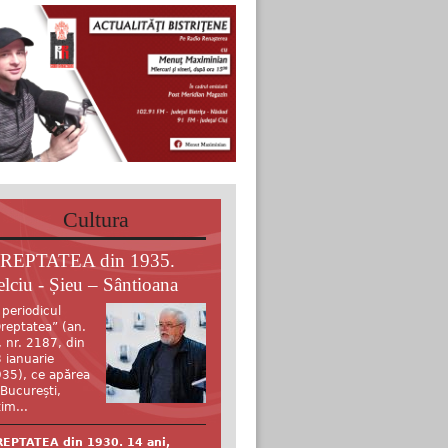
Cultura
REPTATEA din 1935.
elciu - Șieu – Sântioana
 periodicul
reptatea” (an.
, nr. 2187, din
 ianuarie
35), ce apărea
 București,
tim...
EPTATEA din 1930. 14 ani,