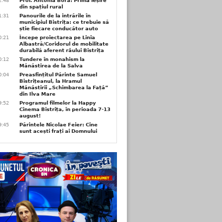
2:48
Prof. Antonia Bora: Prima ieșire
din spațiul rural
1:31
Panourile de la intrările în
municipiul Bistrița: ce trebuie să
știe fiecare conducător auto
0:21
Începe proiectarea pe Linia
Albastră/Coridorul de mobilitate
durabilă aferent râului Bistrița
0:12
Tundere în monahism la
Mănăstirea de la Salva
0:04
Preasfințitul Părinte Samuel
Bistrițeanul, la Hramul
Mănăstirii „Schimbarea la Față”
din Ilva Mare
9:52
Programul filmelor la Happy
Cinema Bistrița, în perioada 7-13
august!
9:45
Părintele Nicolae Feier: Cine
sunt acești frați ai Domnului