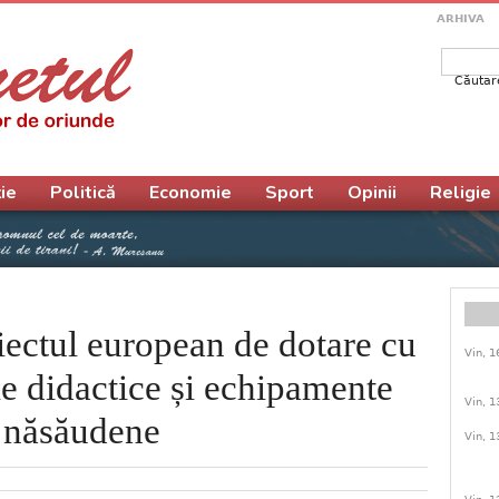
ARHIVA
Căutar
Form
ie
Politică
Economie
Sport
Opinii
Religie
oiectul european de dotare cu
Vin, 1
le didactice și echipamente
Vin, 1
r năsăudene
Vin, 1