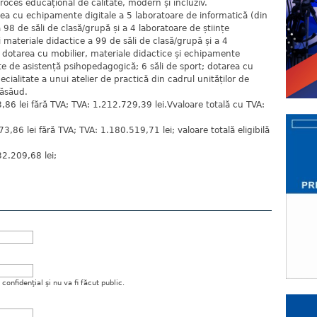
proces educațional de calitate, modern și incluziv.
rea cu echipamente digitale a 5 laboratoare de informatică (din
 98 de săli de clasă/grupă și a 4 laboratoare de științe
i materiale didactice a 99 de săli de clasă/grupă și a 4
e; dotarea cu mobilier, materiale didactice și echipamente
ete de asistență psihopedagogică; 6 săli de sport; dotarea cu
cialitate a unui atelier de practică din cadrul unităților de
Năsăud.
3,86 lei fără TVA; TVA: 1.212.729,39 lei.Vvaloare totală cu TVA:
73,86 lei fără TVA; TVA: 1.180.519,71 lei; valoare totală eligibilă
32.209,68 lei;
onfidenţial şi nu va fi făcut public.