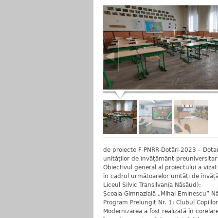
de proiecte F-PNRR-Dotări-2023 – Dotar
unităților de învățământ preuniversitar 
Obiectivul general al proiectului a viza
în cadrul următoarelor unități de învă
Liceul Silvic Transilvania Năsăud);
Școala Gimnazială „Mihai Eminescu” Nă
Program Prelungit Nr. 1; Clubul Copiilo
Modernizarea a fost realizată în corelar