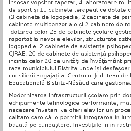
ipsosar-vopsitor-tapetar, 4 laboratoare multi
de sport și 10 cabinete terapeutice dotate c
(3 cabinete de logopedie, 2 cabinete de ps
cabinete multisenzoriale și 2 cabinete de ter
dotarea celor 23 de cabinete școlare gesti
raportat la nevoile elevilor, structurate astf
logopedie, 2 cabinete de asistență psihoped
CJRAE, 20 de cabinete de asistență psihope
incinta celor 20 de unități de învățământ pr
raza municipiului Bistrița unde își desfășoar
consilierii angajați ai Centrului Județean de
Educațională Bistrița-Năsăud care gestione
Modernizarea infrastructurii școlare prin dot
echipamente tehnologice performante, mate
necesare învățării va oferi elevilor un proc
calitate care să le permită integrarea în lu
bazată pe cunoaștere. Investițiile în infras