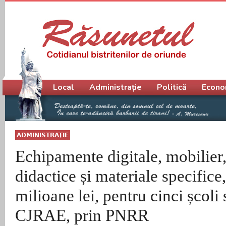
Meniu principal
Local
Administrație
Politică
Econo
ADMINISTRAŢIE
Echipamente digitale, mobilier,
didactice și materiale specifice
milioane lei, pentru cinci școli 
CJRAE, prin PNRR