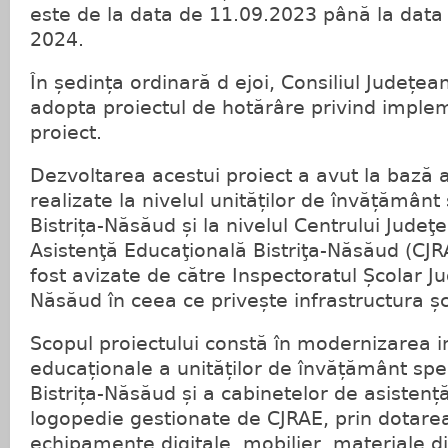
este de la data de 11.09.2023 până la dat
2024.
În ședința ordinară d ejoi, Consiliul Județea
adopta proiectul de hotărâre privind imple
proiect.
Dezvoltarea acestui proiect a avut la bază 
realizate la nivelul unităților de învățământ 
Bistrița-Năsăud și la nivelul Centrului Jude
Asistenţă Educaţională Bistriţa-Năsăud (CJR
fost avizate de către Inspectoratul Școlar Ju
Năsăud în ceea ce privește infrastructura ș
Scopul proiectului constă în modernizarea in
educaționale a unităților de învățământ spec
Bistrița-Năsăud și a cabinetelor de asisten
logopedie gestionate de CJRAE, prin dotare
echipamente digitale, mobilier, materiale di