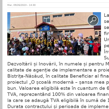
Mar, 09/26/2023 - 14:30
La
se
se
fi
Un
pe
În
Su
Dezvoltării și Inovării, în numele și pentru M
calitate de agenție de implementare a proiec
Bistrița-Năsăud, în calitate Beneficiar al fin
proiectul „O școală modernă – șansa mea pe
bun. Valoarea eligibilă este în cuantum de 6
TVA, reprezentând 100% din valoarea finanț
la care se adaugă TVA eligibilă în sumă de 
Durata contractului și perioada de implemen