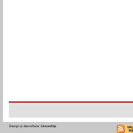
Design şi dezvoltare:
Linuxship