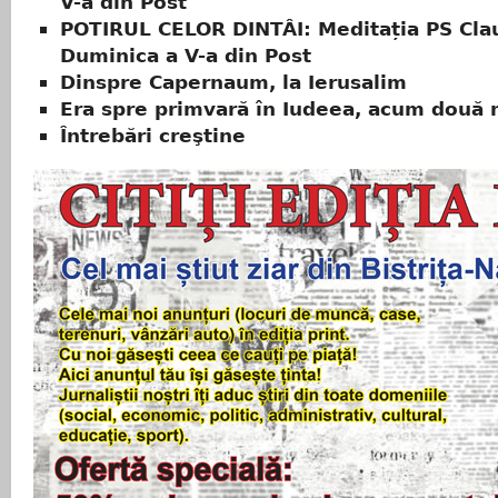
V-a din Post
POTIRUL CELOR DINTÂI: Meditația PS Clau
Duminica a V-a din Post
Dinspre Capernaum, la Ierusalim
Era spre primvară în Iudeea, acum două m
Întrebări creştine