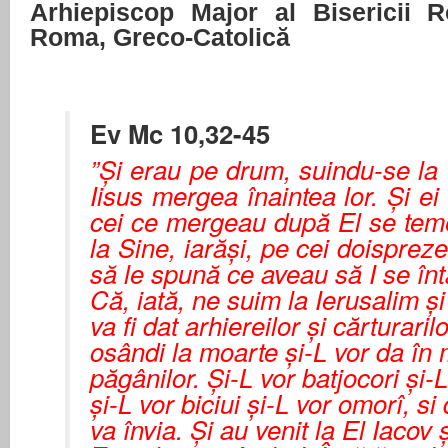
Arhiepiscop Major al Bisericii 
Roma, Greco-Catolică
Ev Mc 10,32-45
”Şi erau pe drum, suindu-se la 
Iisus mergea înaintea lor. Şi ei 
cei ce mergeau după El se tem
la Sine, iarăşi, pe cei doisprez
să le spună ce aveau să I se în
Că, iată, ne suim la Ierusalim ş
va fi dat arhiereilor şi cărturarilo
osândi la moarte şi-L vor da în
păgânilor. Şi-L vor batjocori şi-
şi-L vor biciui şi-L vor omorî, si 
va învia. Şi au venit la El Iacov şi