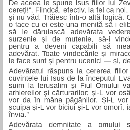
De aceea le spune Isus fiilor lui Zev
cereți!”. Fiindcă, efectiv, la fel ca noi
și nu văd. Trăiesc într-o altă logică.
o face cu ei este una menită să-i eli
să le dăruiască adevărata veder
surzenie și de muțenie, să-i vind
pentru a deveni capabili să me
adevărat. Toate vindecările și mirac
le face sunt și pentru ucenici — și, de
Adevăratul răspuns la cererea fiilo
cuvintele lui Isus de la începutul Eva
suim la Ierusalim și Fiul Omului va
arhiereilor și cărturarilor; și-L vor o
vor da în mâna păgânilor. Și-L vor 
scuipa și-L vor biciui și-L vor omorî, i
învia.”
Adevărata demnitate a omului s