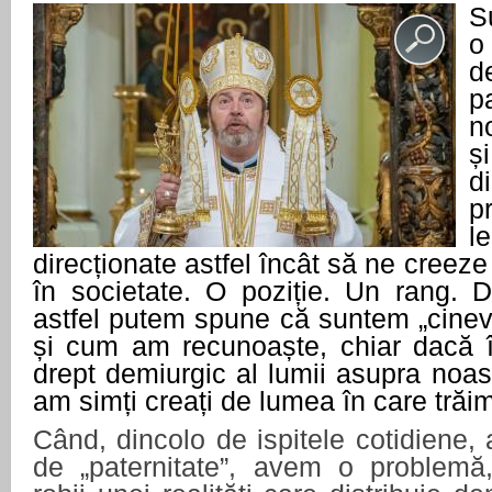
S
o
d
p
n
ș
d
p
l
direcționate astfel încât să ne creez
în societate. O poziție. Un rang. D
astfel putem spune că suntem „cineva”
și cum am recunoaște, chiar dacă 
drept demiurgic al lumii asupra noas
am simți creați de lumea în care trăim
Când, dincolo de ispitele cotidiene, 
de „paternitate”, avem o problemă