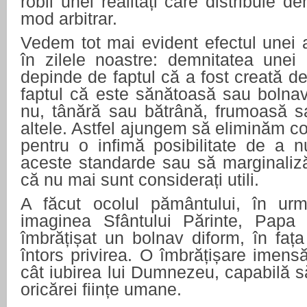
robii unei realități care distribuie de
mod arbitrar.
Vedem tot mai evident efectul unei a
în zilele noastre: demnitatea une
depinde de faptul că a fost creată 
faptul că este sănătoasă sau bolnav
nu, tânără sau bătrână, frumoasă sa
altele. Astfel ajungem să eliminăm co
pentru o infimă posibilitate de a n
aceste standarde sau să marginaliză
că nu mai sunt considerați utili.
A făcut ocolul pământului, în urm
imaginea Sfântului Părinte, Papa 
îmbrățișat un bolnav diform, în fața 
întors privirea. O îmbrățișare imens
cât iubirea lui Dumnezeu, capabilă 
oricărei ființe umane.