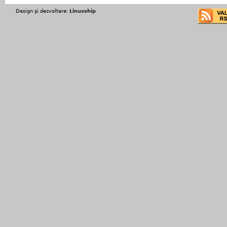
Design şi dezvoltare:
Linuxship