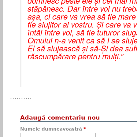
domnesc peste ele şi cei mai mar
stăpânesc. Dar între voi nu treb
aşa, ci care va vrea să fie mare 
fie slujitor al vostru. Şi care va 
întâi între voi, să fie tuturor slu
Omului n-a venit ca să I se sluj
El să slujească şi să-Şi dea sufl
răscumpărare pentru mulţi.”
............
Adaugă comentariu nou
Numele dumneavoastră
*