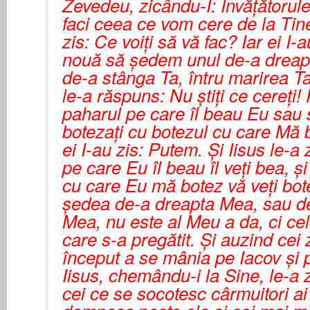
Zevedeu, zicându-I: Învăţătorul
faci ceea ce vom cere de la Tine
zis: Ce voiţi să vă fac? Iar ei I-
nouă să şedem unul de-a dreapta
de-a stânga Ta, întru marirea Ta
le-a răspuns: Nu ştiţi ce cereţi! 
paharul pe care îl beau Eu sau 
botezaţi cu botezul cu care Mă 
ei I-au zis: Putem. Şi Iisus le-a 
pe care Eu îl beau îl veţi bea, ş
cu care Eu mă botez vă veţi bot
şedea de-a dreapta Mea, sau d
Mea, nu este al Meu a da, ci ce
care s-a pregătit. Şi auzind cei
început a se mânia pe Iacov şi 
Iisus, chemându-i la Sine, le-a zi
cei ce se socotesc cârmuitori a