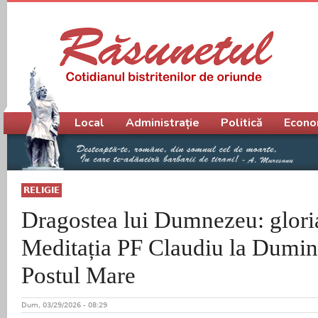
Meniu principal
Local
Administrație
Politică
Econo
RELIGIE
Dragostea lui Dumnezeu: glori
Meditația PF Claudiu la Dumini
Postul Mare
Dum, 03/29/2026 - 08:29