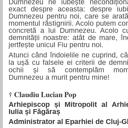
Dumnezeu ne iubește necondiționa
exact despre aceasta: despre iubir
Dumnezeu pentru noi, care se arată
momentul răstignirii. Acolo putem c
concretă a lui Dumnezeu. Acolo 
demnității noastre: atât de mare, î
jertfește unicul Fiu pentru noi.
Atunci când îndoielile ne cuprind, 
la ușă cu falsele ei criterii de demn
ochii și să contemplăm moment
Dumnezeu a murit pentru mine!
† Claudiu Lucian Pop
Arhiepiscop și Mitropolit al Arhi
Iulia și Făgăraș
Administrator al Eparhiei de Cluj-G