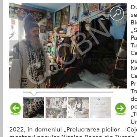
Du
se
Bi
„S
Pa
Tu
Ce
pe
Nă
Ce
Pr
Tr
do
pe
„T
Um
2022, în domeniul „Prelucrarea pieilor – Coj