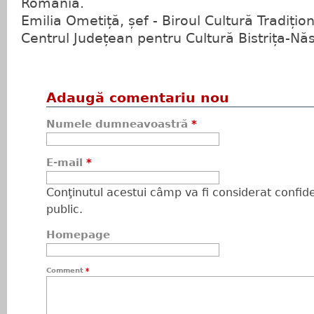
România.
Emilia Ometiță, șef - Biroul Cultură Tradițion
Centrul Județean pentru Cultură Bistrița-Nă
Adaugă comentariu nou
Numele dumneavoastră
*
E-mail
*
Conţinutul acestui câmp va fi considerat confiden
public.
Homepage
Comment
*