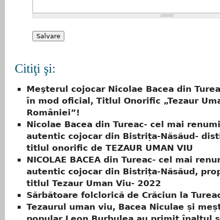
Citiţi şi:
Meşterul cojocar Nicolae Bacea din Turea
în mod oficial, Titlul Onorific „Tezaur Um
României”!
Nicolae Bacea din Tureac- cel mai renumi
autentic cojocar din Bistrița-Năsăud- dist
titlul onorific de TEZAUR UMAN VIU
NICOLAE BACEA din Tureac- cel mai renum
autentic cojocar din Bistrița-Năsăud, pr
titlul Tezaur Uman Viu- 2022
Sărbătoare folclorică de Crăciun la Turea
Tezaurul uman viu, Bacea Niculae și meș
popular Leon Burbulea au primit înaltul ș