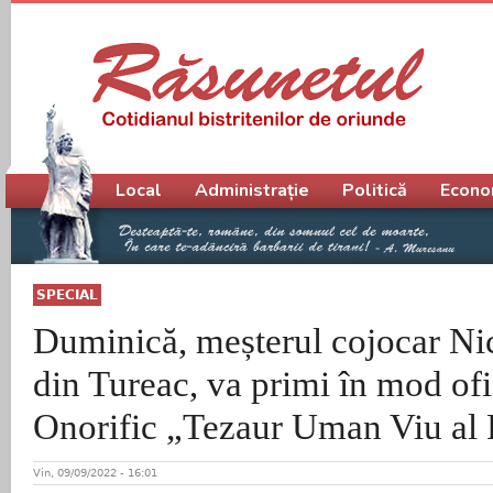
Meniu principal
Local
Administrație
Politică
Econo
SPECIAL
Duminică, meșterul cojocar Ni
din Tureac, va primi în mod ofic
Onorific „Tezaur Uman Viu al
Vin, 09/09/2022 - 16:01