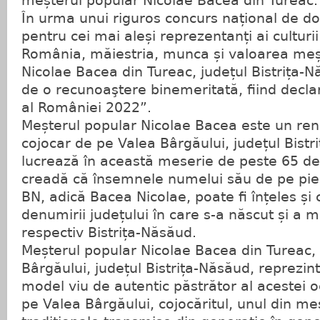
meșterul popular Nicolae Bacea din Tureac.
În urma unui riguros concurs național de d
pentru cei mai aleși reprezentanți ai culturii
România, măiestria, munca și valoarea meș
Nicolae Bacea din Tureac, județul Bistrița-N
de o recunoaştere binemeritată, fiind decl
al României 2022”.
Meșterul popular Nicolae Bacea este un ren
cojocar de pe Valea Bârgăului, județul Bistr
lucrează în această meserie de peste 65 de 
creadă că însemnele numelui său de pe pie
BN, adică Bacea Nicolae, poate fi înțeles și
denumirii județului în care s-a născut și a m
respectiv Bistrița-Năsăud.
Meșterul popular Nicolae Bacea din Tureac
Bârgăului, județul Bistrița-Năsăud, reprezint
model viu de autentic păstrător al acestei o
pe Valea Bârgăului, cojocăritul, unul din me