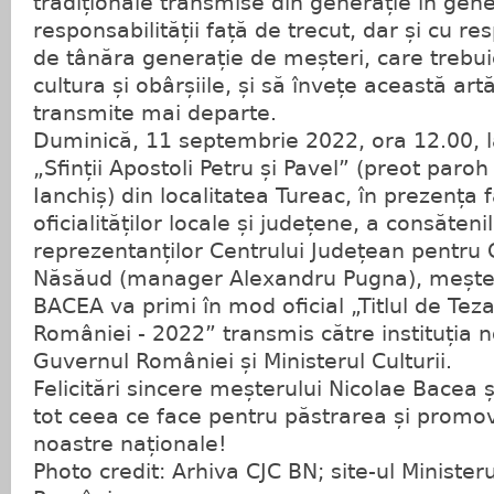
tradiționale transmise din generație în gene
responsabilității față de trecut, dar și cu re
de tânăra generație de meșteri, care trebu
cultura și obârșiile, și să învețe această art
transmite mai departe.
Duminică, 11 septembrie 2022, ora 12.00, l
„Sfinții Apostoli Petru și Pavel” (preot paroh
Ianchiș) din localitatea Tureac, în prezența f
oficialităților locale și județene, a consătenil
reprezentanților Centrului Județean pentru C
Năsăud (manager Alexandru Pugna), mește
BACEA va primi în mod oficial „Titlul de Te
României - 2022” transmis către instituția 
Guvernul României și Ministerul Culturii.
Felicitări sincere meșterului Nicolae Bacea 
tot ceea ce face pentru păstrarea și promov
noastre naționale!
Photo credit: Arhiva CJC BN; site-ul Ministerul