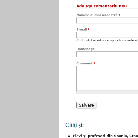
Adaugă comentariu nou
Numele dumneavoastră
*
E-mail
*
Conţinutul acestui câmp va fi considerat c
Homepage
Comment
*
Citiţi şi:
Elevi şi profesori din Spania, Croa