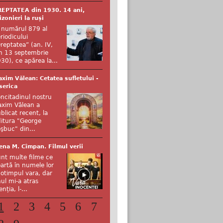
EPTATEA din 1930. 14 ani,
izonieri la ruși
 numărul 879 al
riodicului
reptatea” (an. IV,
n 13 septembrie
30), ce apărea la...
xim Vălean: Cetatea sufletului -
serica
ncitadinul nostru
xim Vălean a
blicat recent, la
itura "George
şbuc" din...
ena M. Cîmpan. Filmul verii
nt multe filme ce
artă în numele lor
otimpul vara, dar
ul mi-a atras
enția, l-...
1
2
3
4
5
6
7