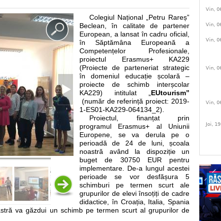
Vin, 0
Colegiul Național „Petru Rareș”
Vin, 0
Beclean, în calitate de partener
European, a lansat în cadru oficial,
Vin, 0
în Săptămâna Europeană a
Competențelor Profesionale,
proiectul Erasmus+ KA229
(Proiecte de parteneriat strategic
Vin, 0
în domeniul educație școlară –
proiecte de schimb interșcolar
KA229) intitulat „
EUtourism”
(număr de referință proiect: 2019-
Vin, 0
1-ES01-KA229-064134_2).
Proiectul, finanțat prin
Joi, 1
programul Erasmus+ al Uniunii
Europene, se va derula pe o
perioadă de 24 de luni, școala
noastră având la dispoziție un
buget de 30750 EUR pentru
implementare. De-a lungul acestei
perioade se vor desfășura 5
schimburi pe termen scurt ale
grupurilor de elevi însoțiți de cadre
didactice, în Croația, Italia, Spania
stră va găzdui un schimb pe termen scurt al grupurilor de