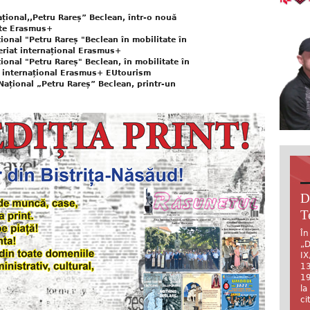
Național,,Petru Rareș” Beclean, într-o nouă
cte Erasmus+
țional "Petru Rareș "Beclean în mobilitate în
neriat internațional Erasmus+
țional "Petru Rareș" Beclean, în mobilitate în
at internațional Erasmus+ EUtourism
Național „Petru Rareș” Beclean, printr-un
D
T
În
„D
IX
13
19
la
ci