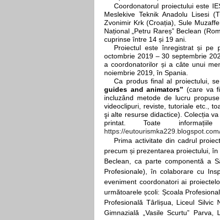
Coordonatorul proiectului este
Meslekive Teknik Anadolu Lisesi (Tu
Zvonimir Krk (Croația), Sule Muzaffe
Național „Petru Rareș” Beclean (Româ
cuprinse între 14 și 19 ani.
Proiectul este înregistrat și pe 
octombrie 2019 – 30 septembrie 2021.
a coordonatorilor și a câte unui me
noiembrie 2019, în Spania.
Ca produs final al proiectului, s
guides and animators”
(care va f
incluzând metode de lucru propuse şi
videoclipuri, reviste, tutoriale etc., 
şi alte resurse didactice). Colecția va
printat. Toate informații
https://eutourismka229.blogspot.com
Prima activitate din cadrul proie
precum și prezentarea proiectului, în 
Beclean, ca parte componentă a 
Profesionale), în colaborare cu Insp
eveniment coordonatori ai proiectel
următoarele școli: Școala Profesiona
Profesională Târlișua, Liceul Silvi
Gimnazială „Vasile Scurtu” Parva, 