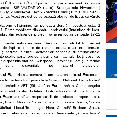
 IES PÉREZ GALDÓS
(Spania),
iar partenerii sunt: Akcakoca
rcia), ISIS VALDARNO (Italia), Srednjaskola Hrvatskikralj
r Buyuk Meslekive Teknik Anadolu Lisesi (Turcia) și Colegiul
nia). Acest proiect se adresează elevilor de liceu, cu vârste
platform eTwinning, iar perioada derulării acestuia este: 1
 Prima mobilitate din cadrul proiectului (întâlnirea de lucru
mbru din echipa de proiect) va avea loc în perioada 17-22
e dorește realizarea unui
„Survival English kit for tourist
i, de fapt, o colecție de resurse educaționale non-formale,
 testate în timpul activităților naţionale şii nternaționale,
toate școlile partenere contribuind cu materiale, lecţii deschise
 fi disponibilă atât pe Twinspace-ul proiectului cât şi în format
le sunt disponibile pe site-ul proiectului:
/
.
ctului EUtourism a constat în amenajarea colțului Erasmus+,
cadrul activității organizate la Colegiul Național „Petru Rareș”
Săptămânilor VET (Săptămâna Europeană a Competențelor
ectoratul Școlar Județean Bistrița-Năsăud. Au participat la
or Erasmus+ și/sau responsabilii de proiecte europene de la
lă „Tiberiu Morariu” Salva, Școala Gimnazială Romuli, Școala
c Năsăud, Liceul Tehnologic „Henri Coandă” Beclean, Școala
Liceul Tehnologic Telciu, Școala Gimnazială „Avram Iancu”