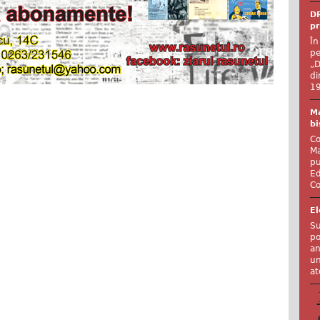
DR
pr
În
pe
„D
di
19
Ma
bi
Co
Ma
pu
Ed
Co
El
Su
po
an
un
at