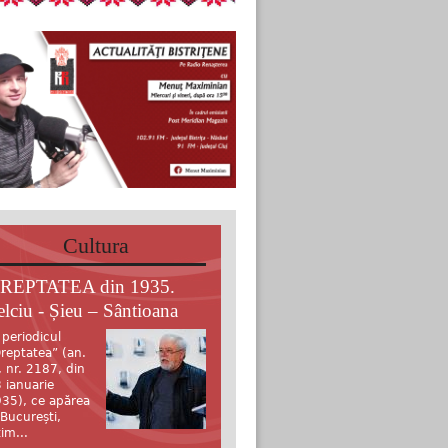
Cultura
REPTATEA din 1935.
elciu - Șieu – Sântioana
 periodicul
reptatea” (an.
, nr. 2187, din
 ianuarie
35), ce apărea
 București,
tim...