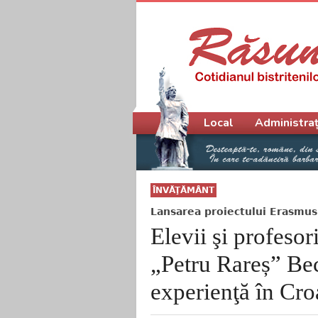
Meniu principal
Local
Administraț
ÎNVĂŢĂMÂNT
Lansarea proiectului Erasmu
Elevii şi profesor
„Petru Rareș” Be
experienţă în Croa