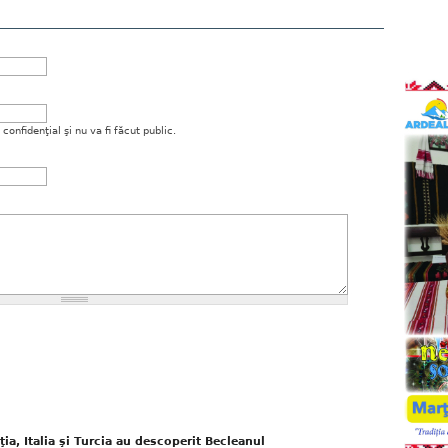
onfidenţial şi nu va fi făcut public.
ţia, Italia şi Turcia au descoperit Becleanul