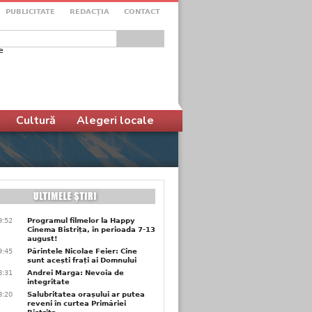
PUBLICITATE
REDACŢIA
CONTACT
e
ular de căutare
Cultură
Alegeri locale
9:52
Programul filmelor la Happy
Cinema Bistrița, în perioada 7-13
august!
9:45
Părintele Nicolae Feier: Cine
sunt acești frați ai Domnului
8:31
Andrei Marga: Nevoia de
integritate
8:20
Salubritatea orașului ar putea
reveni în curtea Primăriei