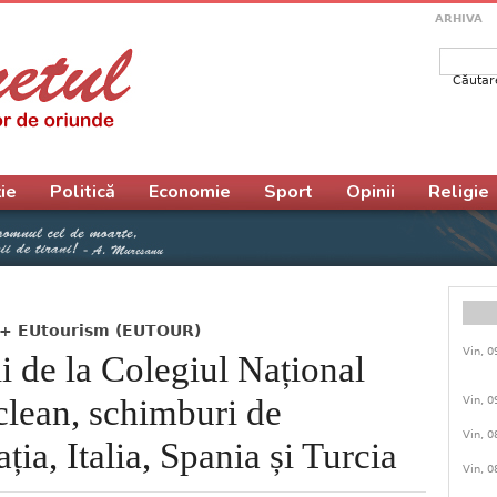
ARHIVA
Căutar
Form
ie
Politică
Economie
Sport
Opinii
Religie
s+ EUtourism (EUTOUR)
Vin, 0
ii de la Colegiul Național
clean, schimburi de
Vin, 0
Vin, 0
ția, Italia, Spania și Turcia
Vin, 0