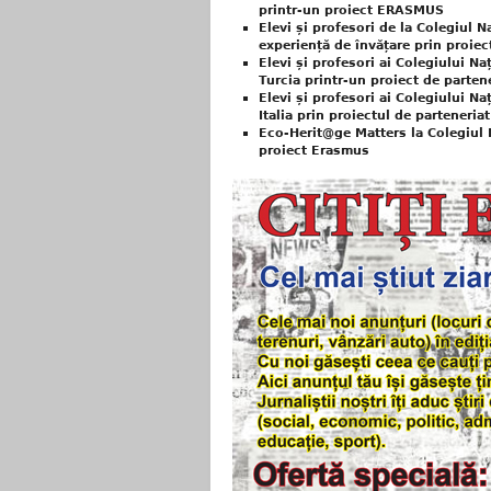
printr-un proiect ERASMUS
Elevi și profesori de la Colegiul 
experiență de învățare prin proie
Elevi și profesori ai Colegiului Na
Turcia printr-un proiect de parte
Elevi și profesori ai Colegiului Na
Italia prin proiectul de parteneri
Eco-Herit@ge Matters la Colegiul 
proiect Erasmus