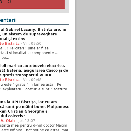
8
9
ntarii
ul Gabriel Lazany: Bistrița are, în
t, un sistem de supraveghere
onal și extins
de Bistrita
-
Vin, 09:50
... ! Felicitari ! Bine ar fi sa
izati si localitatile componente ...
 pe...
ieli mari cu autobuzele electrice.
stă bateria, asigurarea Casco și de
e gratis transportul VERDE
de Bistrita
-
Vin, 09:48
u este " gratis " in lumea asta ! Pe
" exploatarii... costurile sunt " scazute
ns la UPU Bistrița, iar eu am
 că sunt pe mâini bune. Mulţumesc
xim Cristian Gheorghe şi
ului colectiv!
 A. Olah
-
Joi, 13:07
stinta mea pentru d-nul doctor Maxim
n este infinita ! pot spune ca astazi mai