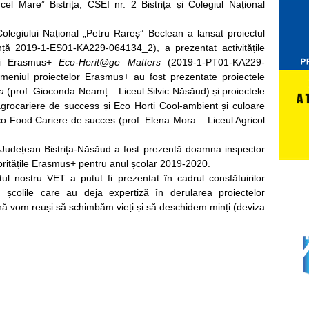
cel Mare” Bistrița, CSEI nr. 2 Bistrița și Colegiul Național
Colegiului Național „Petru Rareș”
Beclean a lansat proiectul
nță 2019-1-ES01-KA229-064134_2), a prezentat activitățile
lui Erasmus+
Eco-Herit@ge Matters
(2019-1-PT01-KA229-
eniul proiectelor Erasmus+ au fost prezentate proiectele
a
(prof. Gioconda Neamț – Liceul Silvic Năsăud) și proiectele
rocariere de success și Eco Horti Cool-ambient și culoare
co Food Cariere de succes (prof. Elena Mora – Liceul Agricol
r Județean Bistrița-Năsăud a fost prezentă doamna inspector
oritățile Erasmus+ pentru anul școlar 2019-2020.
l nostru VET a putut fi prezentat în cadrul consfătuirilor
 școlile care au deja expertiză în derularea proiectelor
 vom reuși să schimbăm vieți și să deschidem minți (deviza