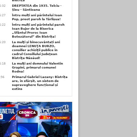
Bistrița
6:32
DREPTATEA din 1935. Telciu -
Șieu – Sântioana
6:27
Întru mulți ani părintelui Ioan
Pop, preot paroh la Târlișua!
6:22
Întru mulți ani părintelui paroh
Ioan Bujor de la Biserica
„Sfântul Proroc Ioan
Botezătorul” din Bistrița!
6:20
La mulţi și binecuvântați ani
doamnei LENUŢA BURZO,
consilier achiziţii publice în
cadrul Consiliului Judeţean
Bistriţa-Năsăud!
6:18
La mulţi ani domnului Valentin
Grapini, primarul comunei
Rodna!
9:56
Primarul Gabriel Lazany: Bistrița
are, în sfârșit, un sistem de
supraveghere funcțional și
extins