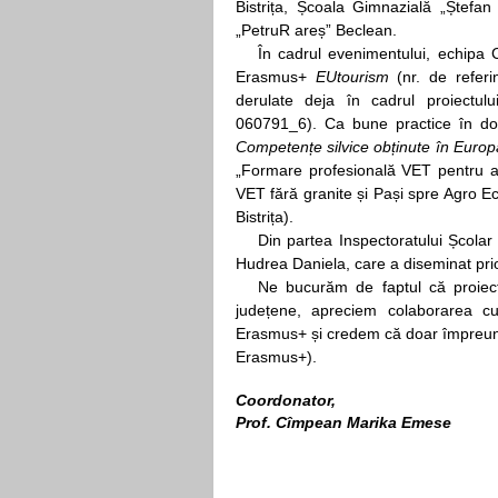
Bistrița, Școala Gimnazială „Ștefan 
„PetruR areș” Beclean.
În cadrul evenimentului, echipa 
Erasmus+
EUtourism
(nr. de referi
derulate deja în cadrul proiectu
060791_6). Ca bune practice în dom
Competențe silvice obținute în Europ
„Formare profesională VET pentru ag
VET fără granite și Pași spre Agro E
Bistrița).
Din partea Inspectoratului Școla
Hudrea Daniela, care a diseminat pri
Ne bucurăm de faptul că proiectu
județene, apreciem colaborarea cu
Erasmus+ și credem că doar împreună
Erasmus+).
Coordonator,
Prof. Cîmpean Marika Emese