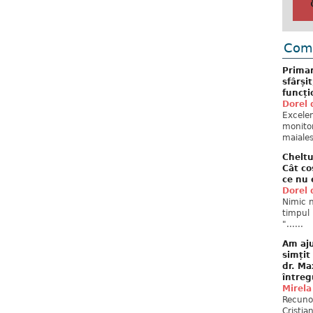
Come
Primar
sfârși
funcți
Dorel 
Excelent
monitor
maiales
Cheltu
Cât co
ce nu 
Dorel 
Nimic n
timpul 
"......
Am aju
simțit
dr. Ma
întreg
Mirela
Recuno
Cristia