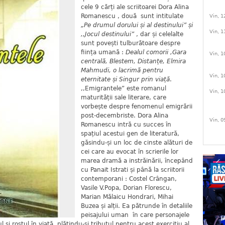
cele 9 cărți ale scriitoarei Dora Alina
Romanescu , două sunt intitulate
Vin, 1
„Pe drumul dorului și al destinului” și
Vin, 1
,,Jocul destinului”
, dar și celelalte
sunt povești tulburătoare despre
ființa umană :
Dealul comorii ,Gara
Vin, 1
centrală, Blestem, Distanțe, Elmira
Mahmudi, o lacrimă pentru
Vin, 1
eternitate și Singur prin viață
.
,,Emigrantele” este romanul
Vin, 1
maturității sale literare, care
vorbește despre fenomenul emigrării
post-decembriste. Dora Alina
Vin, 0
Romanescu intră cu succes în
spațiul acestui gen de literatură,
găsindu-și un loc de cinste alături de
cei care au evocat în scrierile lor
marea dramă a instrăinării, începând
cu Panait Istrati și până la scriitorii
contemporani : Costel Crângan,
Vasile V.Popa, Dorian Florescu,
Marian Mălaicu Hondrari, Mihai
Buzea și alții. Ea pătrunde în detaliile
peisajului uman în care personajele
l și rostul în viață, plătindu-și tributul pentru acest exercițiu al