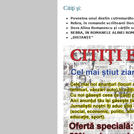
Citiţi şi:
Povestea unui destin cutremurăto
Rebra, în romanele scriitoarei Do
Dora Alina Romanescu şi cărţile s
REBRA, ÎN ROMANELE ALINEI RO
„DISTANŢE”