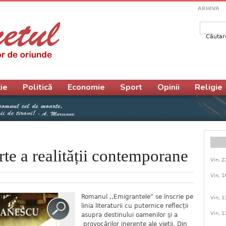
ARHIVA
Căutar
Form
ie
Politică
Economie
Sport
Opinii
Religie
rte a realității contemporane
Vin, 2
Vin, 1
Romanul ,,Emigrantele” se înscrie pe
Vin, 1
linia literaturii cu puternice reflecții
Vin, 1
asupra destinului oamenilor și a
provocărilor inerente ale vieții. Din