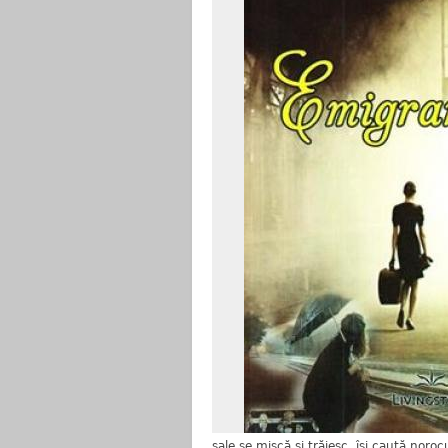
sale se mișcă și trăiesc, își caută norocu