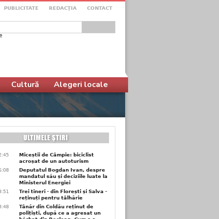
PUBLICITATE
REDACŢIA
CONTACT
e
ular de căutare
Cultură
Alegeri locale
2:45
Miceștii de Câmpie: biciclist
acroșat de un autoturism
6:08
Deputatul Bogdan Ivan, despre
mandatul său și deciziile luate la
Ministerul Energiei
3:51
Trei tineri - din Florești și Salva -
reținuți pentru tâlhărie
3:48
Tânăr din Coldău reținut de
polițiști, după ce a agresat un