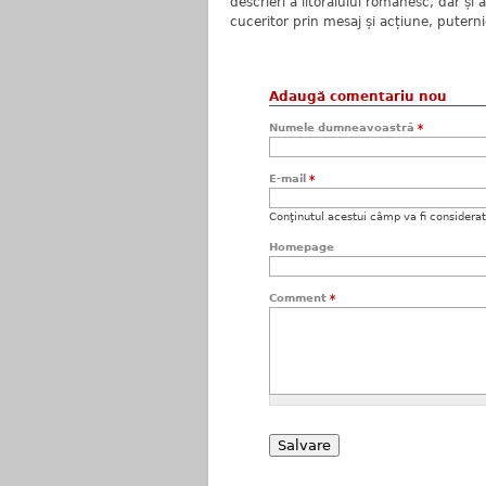
descrieri a litoralului românesc, dar și
cuceritor prin mesaj și acțiune, putern
Adaugă comentariu nou
Numele dumneavoastră
*
E-mail
*
Conţinutul acestui câmp va fi considerat c
Homepage
Comment
*