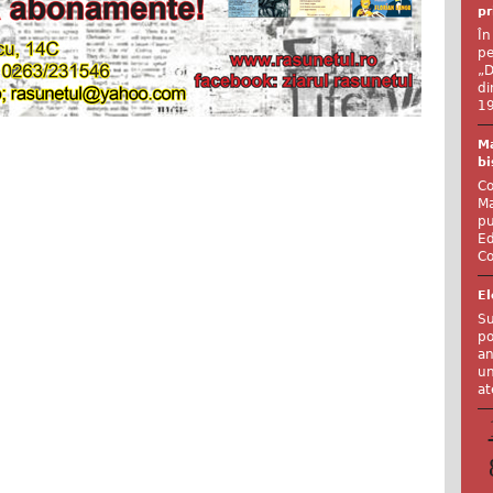
pr
În
pe
„D
di
19
Ma
bi
Co
Ma
pu
Ed
Co
El
Su
po
an
un
at