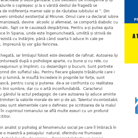
ioasă și dezorganizată. Este deosebit de inteligentă și își
zurile o copleșesc și la o vârstă destul de fragedă se
 de indiferența mamei sale și de răutatea iubitului ei ”. Din
eveni simbolul existențial al Mirunei. Omul care i-a declarat iubire
anizează, devine alcoolic și afemeiat, se comportă diabolic cu
malic, fapt ce le cauzează despărțirea. Pentru a-și putea ajuta
duce în Spania, unde este îngenuncheată, umilită și striviă de
 rezistă cu îndârjire, până când soarta îi aduce în cale pe
i, împreună își vor găsi fericirea.
ă, iar limbajul folosit este deosebit de rafinat. Autoarea își
 conturează după o psihologie aparte, cu bune și cu rele, cu
cu neajunsuri și împliniri, cu dezamăgiri și bucurii. Sunt portrete
rind din sufletul său. Pentru fiecare găsește trăsăturile care i
 și lumină, le insuflă încredere în propriile lor forțe, sunt
ască, pentru curaj și puterea de-a se confrunta cu realitatea
n linii sumbre, dar cu o artă inconfundabilă. Caracterul
 cu gândul la actul pedagogic de care autoarea își aduce aminte
rimiteri la valorile morale de ieri și de azi. Talentul incontestabil,
zeu sunt elementele care o definesc pe scriitoarea de la malul
. În cuprinsul romanului se află multe eseuri cu un profund
ititor.
list și psiholog al fenomenului social pe care îl îmbracă în
te o maestră a peisajului natural, oferindu-ne frumoase