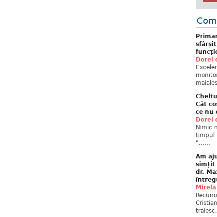
Come
Primar
sfârși
funcți
Dorel 
Excelent
monitor
maiales
Cheltu
Cât co
ce nu 
Dorel 
Nimic n
timpul 
"......
Am aju
simțit
dr. Ma
întreg
Mirela
Recuno
Cristia
traiesc.