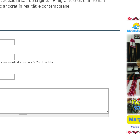
 a Ardealului său de origine. ,,Emigrantele”este un roman
ic ancorat în realitățile contemporane.
onfidenţial şi nu va fi făcut public.