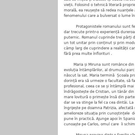
vieții. Folosind o tehnică literară propr
morală, ea reușește să redea nuanțele 
fenomenului care a bulversat o lume în
Protagonistele romanului sunt femei, 
dar trecute printr-o experiență dureroas
puternic. Romanul cuprinde trei părți d
un tot unitar prin conținut și prin mod
câmp larg de cuprindere a realității car
fără prea multe înflorituri .
Maria și Miruna sunt românce din Do
evoluția întâmplărilor, al drumului par
născut la sat. Maria termină Școala pro
dorință era să urmeze o facultate, să 
profesional, ceea ce se și întâmplă mai 
îndrăgostește de Cristian, un tânăr din
mare lovitură o primește însă din partea l
dar se va stinge la fel ca cea dintâi.
îngrijește pe doamna Patrizia, afectată g
amelioreze situația prin cunoștințele d
pune în practică. Ajunge apoi în Spania,
cunoaște pe Carlos, omul care îi schim