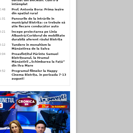
bărbat din Beclean. Cum s-a
întâmplat
2:48
Prof. Antonia Bora: Prima ieșire
din spațiul rural
1:31
Panourile de la intrările în
municipiul Bistrița: ce trebuie să
știe fiecare conducător auto
0:21
Începe proiectarea pe Linia
Albastră/Coridorul de mobilitate
durabilă aferent râului Bistrița
0:12
Tundere în monahism la
Mănăstirea de la Salva
0:04
Preasfințitul Părinte Samuel
Bistrițeanul, la Hramul
Mănăstirii „Schimbarea la Față”
din Ilva Mare
9:52
Programul filmelor la Happy
Cinema Bistrița, în perioada 7-13
august!