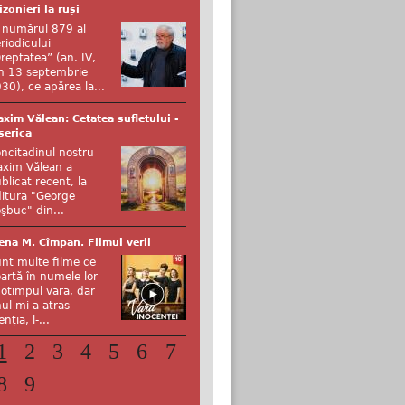
izonieri la ruși
 numărul 879 al
riodicului
reptatea” (an. IV,
n 13 septembrie
30), ce apărea la...
xim Vălean: Cetatea sufletului -
serica
ncitadinul nostru
xim Vălean a
blicat recent, la
itura "George
şbuc" din...
ena M. Cîmpan. Filmul verii
nt multe filme ce
artă în numele lor
otimpul vara, dar
ul mi-a atras
enția, l-...
1
2
3
4
5
6
7
8
9