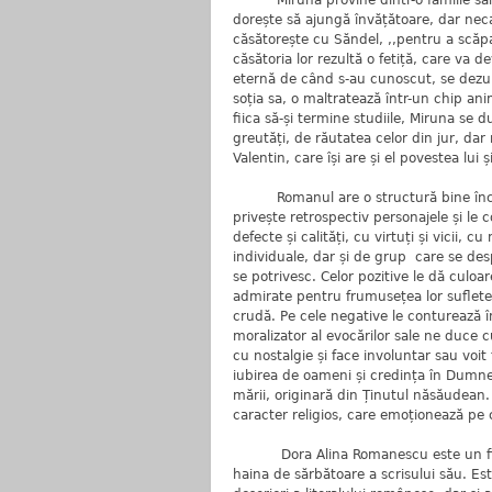
Miruna provine dintr-o familie sărăcăc
dorește să ajungă învățătoare, dar neca
căsătorește cu Săndel, ,,pentru a scăpa
căsătoria lor rezultă o fetiță, care va d
eternă de când s-au cunoscut, se dezum
soția sa, o maltratează într-un chip ani
fiica să-și termine studiile, Miruna se 
greutăți, de răutatea celor din jur, dar
Valentin, care își are și el povestea lui ș
Romanul are o structură bine închegat
privește retrospectiv personajele și le
defecte și calități, cu virtuți și vicii, 
individuale, dar și de grup care se desp
se potrivesc. Celor pozitive le dă culoare
admirate pentru frumusețea lor suflete
crudă. Pe cele negative le conturează î
moralizator al evocărilor sale ne duce
cu nostalgie și face involuntar sau voit t
iubirea de oameni și credința în Dumne
mării, originară din Ținutul năsăudean
caracter religios, care emoționează pe c
Dora Alina Romanescu este un fin ana
haina de sărbătoare a scrisului său. Es