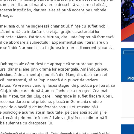
ie, în care discursul narativ are o deosebită valoare estetică și
acestei înstrăinări, dar mai ales să pună accent pe umbrele
treagă.
așa cum ne sugerează chiar titlul, ființe cu suflet nobil,
ă, înfruntă cu îndărătnicie viața, grație caracterului lor
istincte : Maria, Patrizia și Miruna, dar luate împreună formează
ul de abordare a subiectului. Experimentul său literar are un
e se îmbină armonios cu ficțiunea într-un stil coerent și cursiv,
brogea ale căror destine aproape că se suprapun prin
curs, dar mai ales prin drama lor existențială. Amândouă s-au
fesională de alimentație publică din Mangalia, dar marea ei
facă masteratul, să se împlinească din punct de vedere
târziu. Pe vremea când își făcea stagiul de practică pe litoral, se
 Cluj, iubire care, după 4 ani se încheie cu un eșec. Cea mai
ui Matei, tot din Cluj, care îi reaprinde în suflet flacăra iubirii,
 La recomandarea unei prietene, pleacă în Germania unde o
rav de o boală și de indiferența soțului ei, reușind să-i
e psihologie acumulate în facultate, pe care abia acum și le
 trecând prin multe încercări ale vieții și în cele din urmă îl
bă suferința cu dragostea lui.