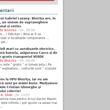
ntarii
ul Gabriel Lazany: Bistrița are, în
t, un sistem de supraveghere
onal și extins
de Bistrita
-
Vin, 09:50
... ! Felicitari ! Bine ar fi sa
izati si localitatile componente ...
 pe...
ieli mari cu autobuzele electrice.
stă bateria, asigurarea Casco și de
e gratis transportul VERDE
de Bistrita
-
Vin, 09:48
u este " gratis " in lumea asta ! Pe
" exploatarii... costurile sunt " scazute
ns la UPU Bistrița, iar eu am
 că sunt pe mâini bune. Mulţumesc
xim Cristian Gheorghe şi
ului colectiv!
 A. Olah
-
Joi, 13:07
stinta mea pentru d-nul doctor Maxim
n este infinita ! pot spune ca astazi mai
..