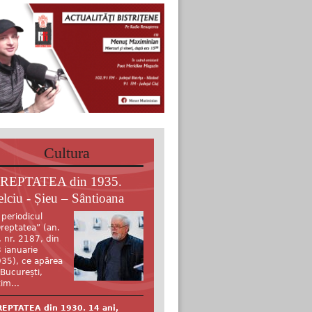
Cultura
REPTATEA din 1935.
elciu - Șieu – Sântioana
 periodicul
reptatea” (an.
, nr. 2187, din
 ianuarie
35), ce apărea
 București,
tim...
EPTATEA din 1930. 14 ani,