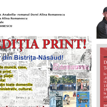
r. Anabella- romanul Dorei Alina Romanescu
ra Alina Romanescu
ale
MANESCU
D
T
În
„D
IX
13
19
la
ci
DR