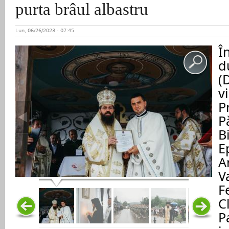
purta brâul albastru
Lun, 06/26/2023 - 07:45
Î
d
(
vi
P
P
B
E
A
V
F
Cl
P