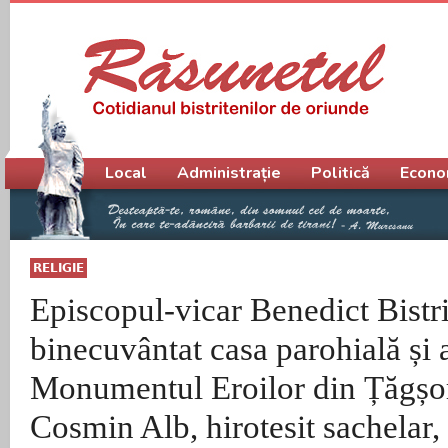
Meniu principal
Local
Administrație
Politică
Econo
RELIGIE
Episcopul-vicar Benedict Bistri
binecuvântat casa parohială și a
Monumentul Eroilor din Țăgșo
Cosmin Alb, hirotesit sachelar,