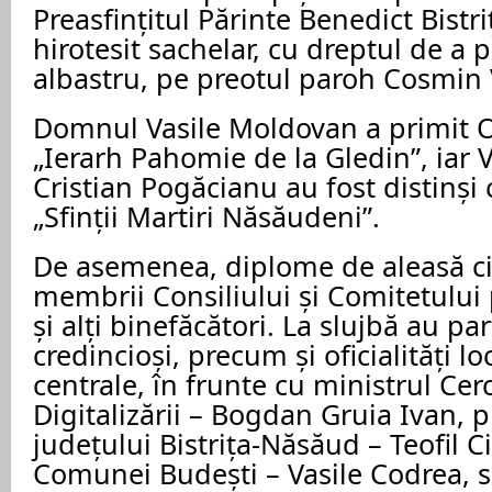
Preasfințitul Părinte Benedict Bistri
hirotesit sachelar, cu dreptul de a 
albastru, pe preotul paroh Cosmin V
Domnul Vasile Moldovan a primit O
„Ierarh Pahomie de la Gledin”, iar V
Cristian Pogăcianu au fost distinși
„Sfinții Martiri Năsăudeni”.
De asemenea, diplome de aleasă ci
membrii Consiliului și Comitetului
și alți binefăcători. La slujbă au p
credincioși, precum și oficialități lo
centrale, în frunte cu ministrul Cerce
Digitalizării – Bogdan Gruia Ivan, p
județului Bistrița-Năsăud – Teofil 
Comunei Budești – Vasile Codrea, 