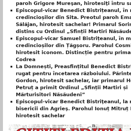
paroh Grigore Mureşan, hirotesiţi întru s
Episcopul-vicar Benedict Bistrițeanul, în 
credincioșilor din Sita. Preotul paroh Em
Sălăjan, hirotesit sachelar! Primarul Sor
distins cu Ordinul „Sfinții Martiri Năsăud
Episcopul-vicar Samuel Bistrițeanul, în m
credincioșilor din Țăgșoru. Parohul Cosm
hirotesit iconom. Distincție pentru prima
Codrea
La Domnești, Preasfințitul Benedict Bistr
rugat pentru încetarea războiului. Părint
Gordon, hirotesit sachelar, iar primarul 
Petruț a primit Ordinul „Sfinții Martiri și
Mărturisitori Năsăudeni”
Episcopul-vicar Benedict Bistriţeanul, la 
bisericii din Agrieş. Parohul Ionuț Mitruț
hirotesit sachelar