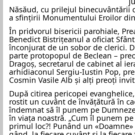
j
Năsăud, cu prilejul binecuvântării c
a sfințirii Monumentului Eroilor din 
În pridvorul bisericii parohiale, Pre
Benedict Bistrițeanul a oficiat Sfânt
înconjurat de un sobor de clerici. 
parte protopopul de Beclean – preo
Dragoș, secretarul de cabinet al ier
arhidiaconul Sergiu-Iustin Pop, pr
Cosmin Vasile Alb și alți preoți invit
După citirea pericopei evanghelice,
rostit un cuvânt de învățătură în ca
îndemnat să îl punem pe Dumneze
în viața noastră. „Cum îl punem 
primul loc?! Punând un «Doamne» î
gând, la fiecare cuvânt și la fiecare 