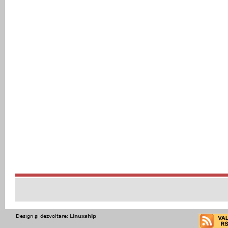
Design şi dezvoltare:
Linuxship