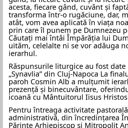
acesta, fiecare gând, cuvânt și fapt
transforma într-o rugăciune, dar, 
atât, vom avea aplicată în viața no
prin care îl punem pe Dumnezeu pe
Căutați mai întâi Împărăția lui Du
uităm, celelalte ni se vor adăuga n
ierarhul.
Răspunsurile liturgice au fost date
„Synavlia” din Cluj-Napoca La finalu
paroh Cosmin Alb a mulțumit ierar
prezență și binecuvântare, oferindu
icoană cu Mântuitorul Iisus Hristos
Pentru întreaga activitate pastorală
administrativă, din încredințarea În
Părinte Arhiepiscop și Mitropolit An