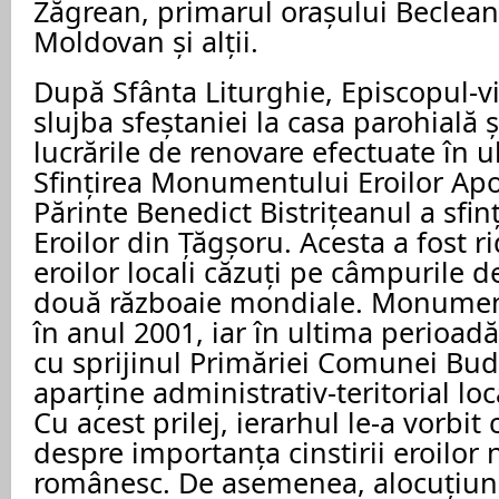
Zăgrean, primarul orașului Beclean
Moldovan și alții.
După Sfânta Liturghie, Episcopul-vic
slujba sfeștaniei la casa parohială 
lucrările de renovare efectuate în 
Sfințirea Monumentului Eroilor Apoi
Părinte Benedict Bistrițeanul a sf
Eroilor din Țăgșoru. Acesta a fost 
eroilor locali căzuți pe câmpurile d
două războaie mondiale. Monumentu
în anul 2001, iar în ultima perioadă 
cu sprijinul Primăriei Comunei Bude
aparține administrativ-teritorial lo
Cu acest prilej, ierarhul le-a vorbit 
despre importanța cinstirii eroilor
românesc. De asemenea, alocuțiuni