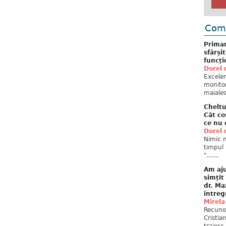
Come
Primar
sfârși
funcți
Dorel 
Excelent
monitor
maiales
Cheltu
Cât co
ce nu 
Dorel 
Nimic n
timpul 
"......
Am aju
simțit
dr. Ma
întreg
Mirela
Recuno
Cristia
traiesc.