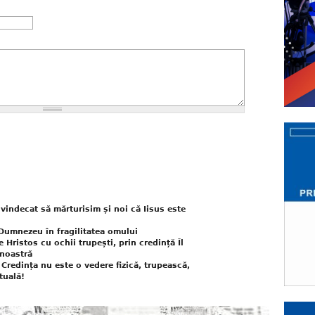
 vindecat să mărturisim și noi că Iisus este
 Dumnezeu în fragilitatea omului
e Hristos cu ochii trupești, prin credință Îl
 noastră
 Credința nu este o vedere fizică, trupească,
tuală!