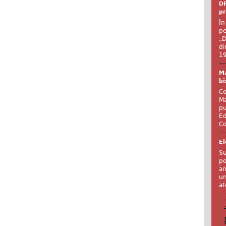
DR
pr
În
pe
„D
di
19
Ma
bi
Co
Ma
pu
Ed
Co
El
Su
po
an
un
at