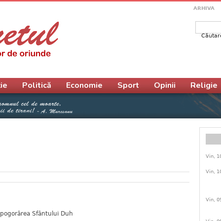
ARHIVA
Căutar
Form
ie
Politică
Economie
Sport
Opinii
Religie
Vin, 1
Vin, 1
Vin, 0
 pogorârea Sfântului Duh