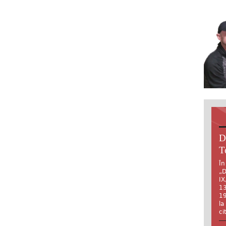
D
T
În
„D
IX
13
19
la
ci