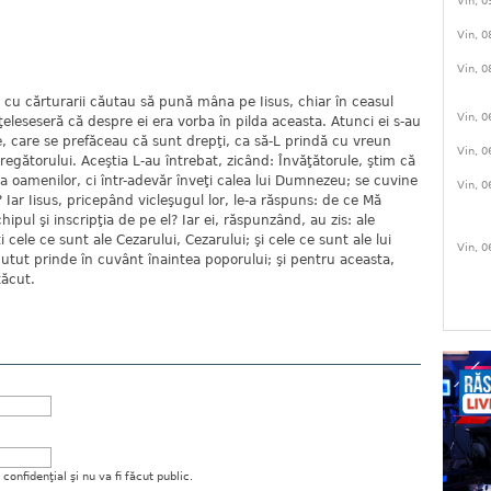
Vin, 0
Vin, 0
Vin, 0
i cu cărturarii căutau să pună mâna pe Iisus, chiar în ceasul
Vin, 0
ţeleseseră că despre ei era vorba în pilda aceasta. Atunci ei s-au
de, care se prefăceau că sunt drepţi, ca să-L prindă cu vreun
Vin, 0
dregătorului. Aceştia L-au întrebat, zicând: Învăţătorule, ştim că
faţa oamenilor, ci într-adevăr înveţi calea lui Dumnezeu; se cuvine
Vin, 0
Iar Iisus, pricepând vicleşugul lor, le-a răspuns: de ce Mă
 chipul şi inscripţia de pe el? Iar ei, răspunzând, au zis: ale
i cele ce sunt ale Cezarului, Cezarului; şi cele ce sunt ale lui
Vin, 0
ut prinde în cuvânt înaintea poporului; şi pentru aceasta,
tăcut.
onfidenţial şi nu va fi făcut public.