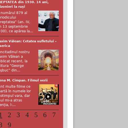
EPTATEA din 1930. 14 ani,
izonieri la ruși
 numărul 879 al
riodicului
reptatea” (an. IV,
n 13 septembrie
30), ce apărea la...
xim Vălean: Cetatea sufletului -
serica
ncitadinul nostru
xim Vălean a
blicat recent, la
itura "George
şbuc" din...
ena M. Cîmpan. Filmul verii
nt multe filme ce
artă în numele lor
otimpul vara, dar
ul mi-a atras
enția, l-...
1
2
3
4
5
6
7
8
9