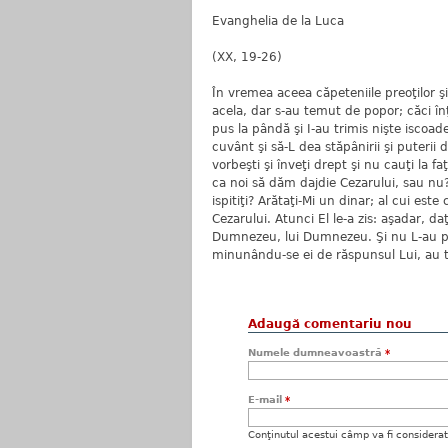
Evanghelia de la Luca
(XX, 19-26)
În vremea aceea căpeteniile preoţilor ş
acela, dar s-au temut de popor; căci în
pus la pândă şi I-au trimis nişte iscoa
cuvânt şi să-L dea stăpânirii şi puterii 
vorbeşti şi înveţi drept şi nu cauţi la 
ca noi să dăm dajdie Cezarului, sau nu? 
ispitiţi? Arătaţi-Mi un dinar; al cui este
Cezarului. Atunci El le-a zis: aşadar, daţ
Dumnezeu, lui Dumnezeu. Şi nu L-au put
minunându-se ei de răspunsul Lui, au 
Adaugă comentariu nou
Numele dumneavoastră
*
E-mail
*
Conţinutul acestui câmp va fi considerat c