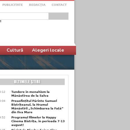
PUBLICITATE
REDACŢIA
CONTACT
e
ular de căutare
Cultură
Alegeri locale
0:12
Tundere în monahism la
Mănăstirea de la Salva
0:04
Preasfințitul Părinte Samuel
Bistrițeanul, la Hramul
Mănăstirii „Schimbarea la Față”
din Ilva Mare
9:52
Programul filmelor la Happy
Cinema Bistrița, în perioada 7-13
august!