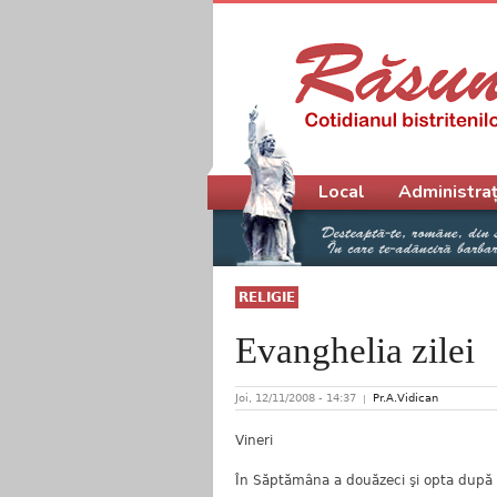
Meniu principal
Local
Administraț
RELIGIE
Evanghelia zilei
Joi, 12/11/2008 - 14:37
Pr.A.Vidican
Vineri
În Săptămâna a douăzeci şi opta după