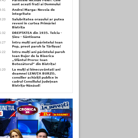
9:45
Părintele Nicolae Feier: Cine
sunt acești frați ai Domnului
8:31
Andrei Marga: Nevoia de
integritate
8:20
Salubritatea orașului ar putea
reveni în curtea Primăriei
Bistrița
6:32
DREPTATEA din 1935. Telciu -
Șieu – Sântioana
6:27
Întru mulți ani părintelui Ioan
Pop, preot paroh la Târlișua!
6:22
Întru mulți ani părintelui paroh
Ioan Bujor de la Biserica
„Sfântul Proroc Ioan
Botezătorul” din Bistrița!
6:20
La mulţi și binecuvântați ani
doamnei LENUŢA BURZO,
consilier achiziţii publice în
cadrul Consiliului Judeţean
Bistriţa-Năsăud!