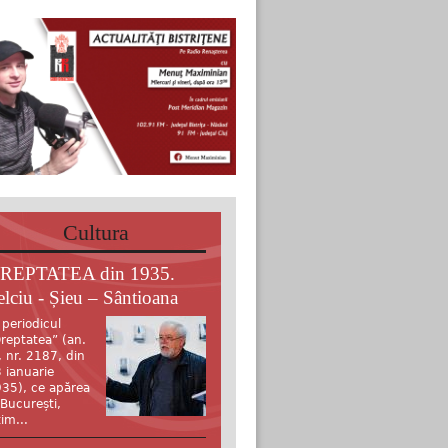
Cultura
REPTATEA din 1935.
elciu - Șieu – Sântioana
 periodicul
reptatea” (an.
, nr. 2187, din
 ianuarie
35), ce apărea
 București,
tim...