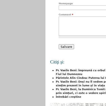
Homepage
Comment
*
Citiţi şi:
Pr. Vasile Beni: Împreună cu orbul
Fiul lui Dumnezeu
Părintele Alin Cîndea: Puterea lui
Pr. Vasile Beni: Deși nu Îl vedem p
simțim prezent în lume și în viața
Pr. Vasile Beni, la Duminica Tomii:
prin simțuri, ci este o vedere spiri
Întrebări creştine