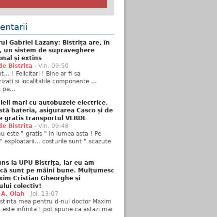
ntarii
ul Gabriel Lazany: Bistrița are, în
t, un sistem de supraveghere
onal și extins
de Bistrita
-
Vin, 09:50
... ! Felicitari ! Bine ar fi sa
izati si localitatile componente ...
 pe...
ieli mari cu autobuzele electrice.
stă bateria, asigurarea Casco și de
e gratis transportul VERDE
de Bistrita
-
Vin, 09:48
u este " gratis " in lumea asta ! Pe
" exploatarii... costurile sunt " scazute
ns la UPU Bistrița, iar eu am
 că sunt pe mâini bune. Mulţumesc
xim Cristian Gheorghe şi
ului colectiv!
 A. Olah
-
Joi, 13:07
stinta mea pentru d-nul doctor Maxim
n este infinita ! pot spune ca astazi mai
..