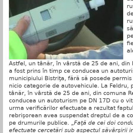
ru
de
ru
să
pe
fi
al
Astfel, un tânăr, în vârstă de 25 de ani, din 
a fost prins în timp ce conducea un autotur
municipiului Bistriţa, fără să posede permi
nicio categorie de autovehicule. La Feldru, p
tânăr, în vârstă de 25 de ani, din comuna R
conducea un autoturism pe DN 17D cu o vit
urma verificărilor efectuate a rezultat faptu
rebrişorean avea suspendat dreptul de a c
pe drumurile publice. „
Faţă de cei doi cond
efectuate cercetări sub aspectul săvârşirii i