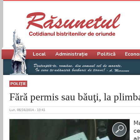
Meniu principal
Local
Administrație
Politică
Econo
POLIŢIE
Fără permis sau băuţi, la plimb
Lun, 06/16/2014 - 10:41
Ma
ce
ab