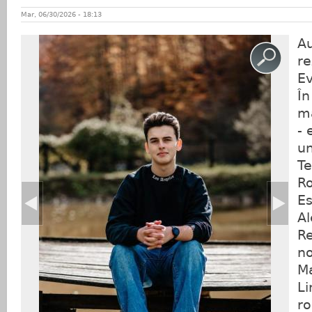
Mar, 06/30/2026 - 18:13
Au
re
Ev
În
ma
- 
un
Te
R
Es
Al
Re
no
Ma
Li
r