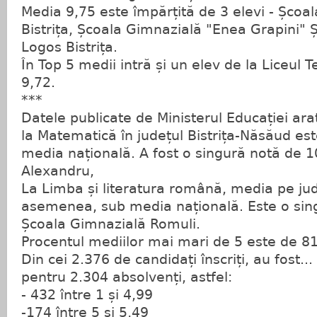
Media 9,75 este împărțită de 3 elevi - Școal
Bistrița, Școala Gimnazială "Enea Grapini" Ș
Logos Bistrița.
În Top 5 medii intră și un elev de la Liceul 
9,72.
***
Datele publicate de Ministerul Educației ar
la Matematică în județul Bistrița-Năsăud est
media națională. A fost o singură notă de 10
Alexandru,
La Limba și literatura română, media pe jud
asemenea, sub media națională. Este o sing
Școala Gimnazială Romuli.
Procentul mediilor mai mari de 5 este de 8
Din cei 2.376 de candidați înscriți, au fost..
pentru 2.304 absolvenți, astfel:
- 432 între 1 și 4,99
-174 între 5 și 5,49