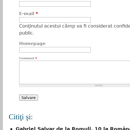
E-mail
*
Conţinutul acestui câmp va fi considerat confiden
public.
Homepage
Comment
*
Citiţi şi:
Gabriel Șalvar de la Romuli, 10 la Român