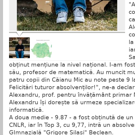
"A
c
ca
Al
co
la
ia
Sa
obținut mențiune la nivel național. I-am fost
său, profesor de matematică. Au muncit mult
patru copii din Căianu Mic au note peste 9 
Felicitări tuturor absolvenților!", ne-a decl
Alexandru, prof. pentru învățământ primar
Alexandru își dorește să urmeze specializa
informatică.
A doua medie - 9.87 - a fost obținută de un
CNLR, iar în Top 3, cu 9,77, intră un absolve
GImnazială "Grigore Silași" Beclean.