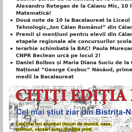
Alexandru Retegan de la Căianu Mic, 10 
Matematică!
Două note de 10 la Bacalaureat la Liceul
Tehnologic,,Ion Căian Românul” din Căia
Premii și mențiuni pentru elevii din Căia
etapele regionale ale concursurilor școla
Ierarhie schimbată la BAC! Paula Mureșan
CNPR Beclean urcă pe locul 2!
Daniel Bolbos și Maria Diana Suciu de la 
Național “George Coșbuc” Năsăud, prim
medii la Bacalaureat