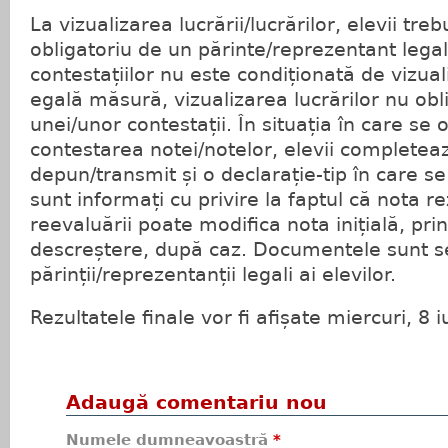
La vizualizarea lucrării/lucrărilor, elevii trebu
obligatoriu de un părinte/reprezentant leg
contestațiilor nu este condiționată de vizuali
egală măsură, vizualizarea lucrărilor nu ob
unei/unor contestații. În situația în care se
contestarea notei/notelor, elevii complete
depun/transmit și o declarație-tip în care 
sunt informați cu privire la faptul că nota r
reevaluării poate modifica nota inițială, pri
descreștere, după caz. Documentele sunt s
părinții/reprezentanții legali ai elevilor.
Rezultatele finale vor fi afișate miercuri, 8 iu
Adaugă comentariu nou
Numele dumneavoastră
*