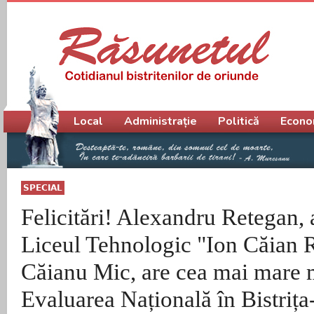
Meniu principal
Local
Administrație
Politică
Econo
SPECIAL
Felicitări! Alexandru Retegan, 
Liceul Tehnologic "Ion Căian
Căianu Mic, are cea mai mare 
Evaluarea Națională în Bistriț