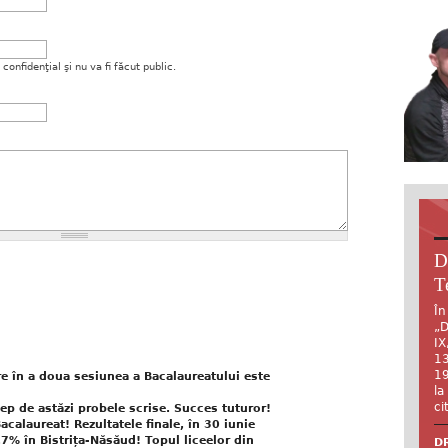
onfidenţial şi nu va fi făcut public.
D
T
În
„D
IX
13
19
e în a doua sesiunea a Bacalaureatului este
la
ci
ep de astăzi probele scrise. Succes tuturor!
calaureat! Rezultatele finale, în 30 iunie
% în Bistrița-Năsăud! Topul liceelor din
DR