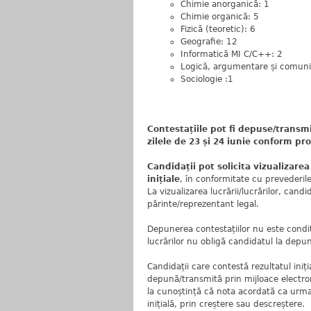
Chimie anorganică: 1
Chimie organică: 5
Fizică (teoretic): 6
Geografie: 12
Informatică MI C/C++: 2
Logică, argumentare și comuni
Sociologie :1
Contestațiile pot fi depuse/transmis
zilele de 23 și 24 iunie conform p
Candidații pot solicita vizualizarea
inițiale
, în conformitate cu prevederil
La vizualizarea lucrării/lucrărilor, cand
părinte/reprezentant legal.
Depunerea contestațiilor nu este condiți
lucrărilor nu obligă candidatul la depun
Candidații care contestă rezultatul iniț
depună/transmită prin mijloace electron
la cunoștință că nota acordată ca urmar
inițială, prin creștere sau descreștere.