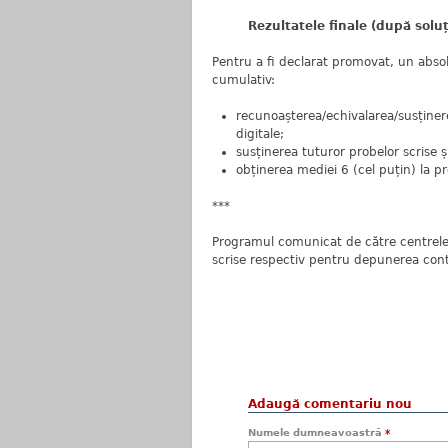
Rezultatele finale (după soluț
Pentru a fi declarat promovat, un absol
cumulativ:
recunoașterea/echivalarea/susținere
digitale;
susținerea tuturor probelor scrise ș
obținerea mediei 6 (cel puțin) la pr
***
Programul comunicat de către centrele 
scrise respectiv pentru depunerea cont
Adaugă comentariu nou
Numele dumneavoastră
*