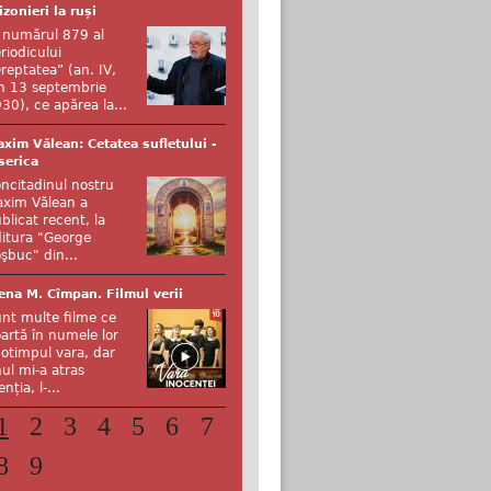
izonieri la ruși
 numărul 879 al
riodicului
reptatea” (an. IV,
n 13 septembrie
30), ce apărea la...
xim Vălean: Cetatea sufletului -
serica
ncitadinul nostru
xim Vălean a
blicat recent, la
itura "George
şbuc" din...
ena M. Cîmpan. Filmul verii
nt multe filme ce
artă în numele lor
otimpul vara, dar
ul mi-a atras
enția, l-...
1
2
3
4
5
6
7
8
9