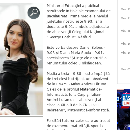
Ministerul Educației a publicat
Vin, 1
rezultatele inițiale ale examenului de
Bacalaureat. Prima medie la nivelul
Vin, 1
județului nostru este 9,93, iar a
doua este 9,91, ambele adjudecate
Vin, 1
de absolvenții Colegiului Național
“George Coșbuc” Năsăud.
Vin, 1
Este vorba despre Daniel Bolbos -
9,93 și Diana Maria Suciu - 9,91,
Vin, 1
specializarea "Științe ale naturii" a
renumitului colegiu năsăudean.
Vin, 0
Media a treia – 9,88 – este împărțită
de trei elevi bistrițeni, un absolvent
de la CNAM - Mihai Andrei Cătuna
Galeș de la profilul Matematică-
Informatică, Iulia Carp și Iulian-
Andrei Lutaniuc - absolvenți ai
clasei a XII-a B de la CN „Liviu
Rebreanu”, Matematică-Informatică.
Felicitări tuturor celor care au trecut
de examenul maturității, spor la