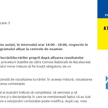
care: 5
e astăzi, în intervalul orar 14:00 - 18:00, respectiv în
rogramului afișat la centrele de examen
.
 lucrării/lucrărilor proprii după afișarea rezultatelor
e procedurii stabilite de către Comisia Națională de Bacalaureat.
idatul minor trebuie să fie însoțit obligatoriu de un
onată de vizualizarea lucrărilor. În aceeași măsură, vizualizarea
erea contestației.
ial al evaluării trebuie să completeze, să semneze și să
ice și o declarație-tip în care se menționează faptul că au luat
e a soluționării contestației poate modifica, după caz, nota