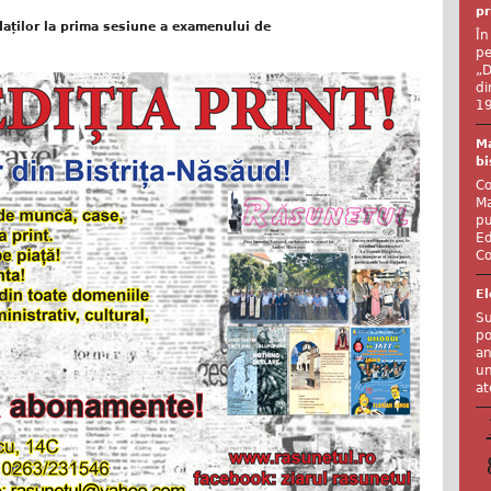
pr
daților la prima sesiune a examenului de
În
pe
„D
di
19
Ma
bi
Co
Ma
pu
Ed
Co
El
Su
po
an
un
at