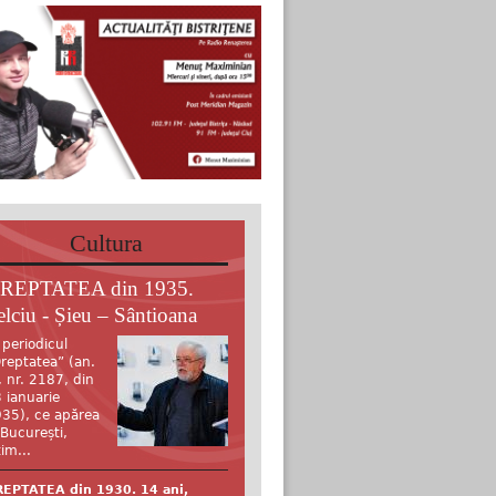
Cultura
REPTATEA din 1935.
elciu - Șieu – Sântioana
 periodicul
reptatea” (an.
, nr. 2187, din
 ianuarie
35), ce apărea
 București,
tim...
EPTATEA din 1930. 14 ani,