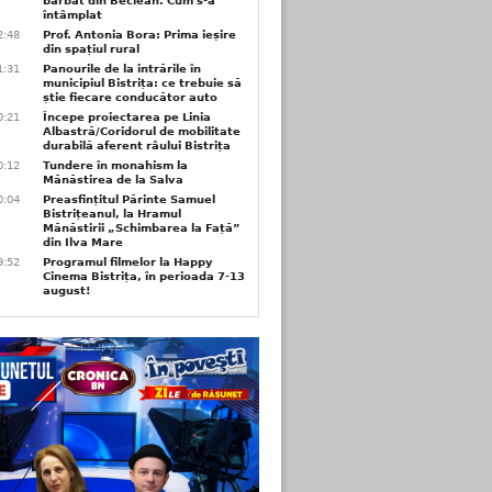
bărbat din Beclean. Cum s-a
întâmplat
2:48
Prof. Antonia Bora: Prima ieșire
din spațiul rural
1:31
Panourile de la intrările în
municipiul Bistrița: ce trebuie să
știe fiecare conducător auto
0:21
Începe proiectarea pe Linia
Albastră/Coridorul de mobilitate
durabilă aferent râului Bistrița
0:12
Tundere în monahism la
Mănăstirea de la Salva
0:04
Preasfințitul Părinte Samuel
Bistrițeanul, la Hramul
Mănăstirii „Schimbarea la Față”
din Ilva Mare
9:52
Programul filmelor la Happy
Cinema Bistrița, în perioada 7-13
august!