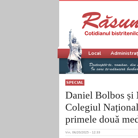
Meniu principal
Local
Administraț
SPECIAL
Daniel Bolbos și 
Colegiul Naționa
primele două medi
Vin, 06/20/2025 - 12:33