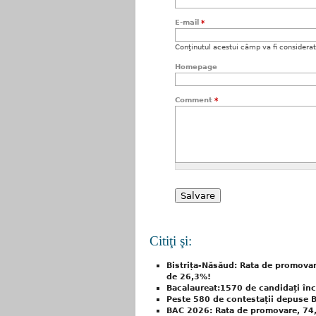
E-mail
*
Conţinutul acestui câmp va fi considerat c
Homepage
Comment
*
Citiţi şi:
Bistrița-Năsăud: Rata de promovar
de 26,3%!
Bacalaureat:1570 de candidați înc
Peste 580 de contestații depuse Ba
BAC 2026: Rata de promovare, 74,7