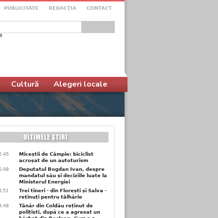
PUBLICITATE
REDACŢIA
CONTACT
e
ular de căutare
Cultură
Alegeri locale
2:45
Miceștii de Câmpie: biciclist
acroșat de un autoturism
6:08
Deputatul Bogdan Ivan, despre
mandatul său și deciziile luate la
Ministerul Energiei
3:51
Trei tineri - din Florești și Salva -
reținuți pentru tâlhărie
3:48
Tânăr din Coldău reținut de
polițiști, după ce a agresat un