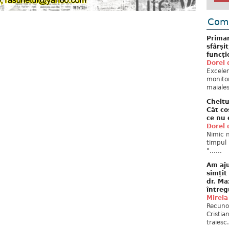
Come
Primar
sfârși
funcți
Dorel 
Excelent
monitor
maiales
Cheltu
Cât co
ce nu 
Dorel 
Nimic n
timpul 
"......
Am aju
simțit
dr. Ma
întreg
Mirela
Recuno
Cristia
traiesc.