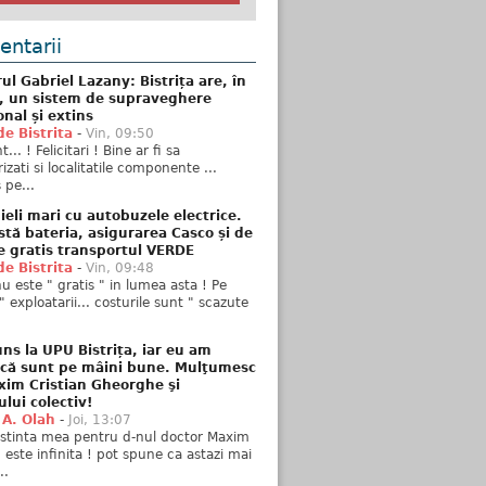
ntarii
ul Gabriel Lazany: Bistrița are, în
t, un sistem de supraveghere
onal și extins
de Bistrita
-
Vin, 09:50
... ! Felicitari ! Bine ar fi sa
izati si localitatile componente ...
 pe...
ieli mari cu autobuzele electrice.
stă bateria, asigurarea Casco și de
e gratis transportul VERDE
de Bistrita
-
Vin, 09:48
u este " gratis " in lumea asta ! Pe
" exploatarii... costurile sunt " scazute
ns la UPU Bistrița, iar eu am
 că sunt pe mâini bune. Mulţumesc
xim Cristian Gheorghe şi
ului colectiv!
 A. Olah
-
Joi, 13:07
stinta mea pentru d-nul doctor Maxim
n este infinita ! pot spune ca astazi mai
..