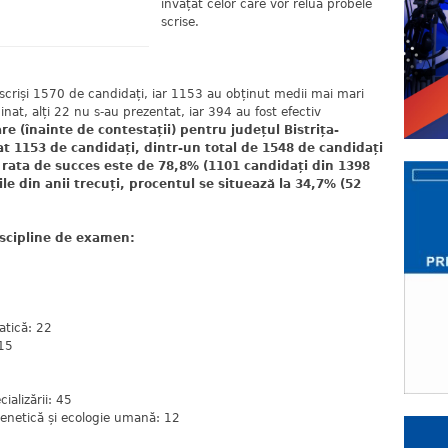
învățat celor care vor relua probele
scrise.
scriși 1570 de candidați, iar 1153 au obținut medii mai mari
inat, alți 22 nu s-au prezentat, iar 394 au fost efectiv
 (înainte de contestații) pentru județul Bistrița-
 1153 de candidați, dintr-un total de 1548 de candidați
rata de succes este de 78,8% (1101 candidați din 1398
le din anii trecuți, procentul se situează la 34,7% (52
scipline de examen:
atică: 22
 15
cializării: 45
genetică și ecologie umană: 12