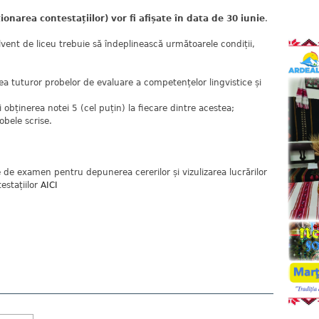
ionarea contestațiilor) vor fi afișate în data de 30 iunie
.
vent de liceu trebuie să îndeplinească următoarele condiții,
a tuturor probelor de evaluare a competențelor lingvistice și
i obținerea notei 5 (cel puțin) la fiecare dintre acestea;
obele scrise.
de examen pentru depunerea cererilor și vizulizarea lucrărilor
estațiilor
AICI