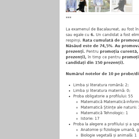
***
La examenul de Bacalaureat, au fost în
sau egale cu
6.
Un candidat a fost elim
respinși.
Rata cumulată de promovare
Năsăud este de 74,5%
.
Au promovat
prezenți.
Pentru
promoția curentă, 
prezenți),
în timp ce pentru
promoții
candidați din 150 prezenți).
Numărul notelor de 10 pe probe/di
Limba și literatura română: 2;
Limba și literatura maternă: 0;
Proba obligatorie a profilului: 55
Matematică Matematică-inform
Matematică Științe ale naturii:
Matematică Tehnologic: 1
Istorie: 17
Proba la alegere a profilului și a spe
Anatomie și fiziologie umană, 
Biologie vegetală și animală: 1