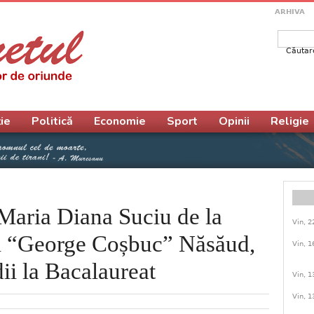
ARHIVA
Căutar
Form
ie
Politică
Economie
Sport
Opinii
Religie
Maria Diana Suciu de la
Vin, 2
l “George Coșbuc” Năsăud,
Vin, 1
i la Bacalaureat
Vin, 1
Vin, 1