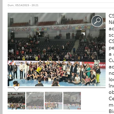
Dum, 05/14/2023 - 20:21
CS
Nă
a
sc
CS
pe
a 
Cu
ac
no
lo
în
ob
C
ma
Bi