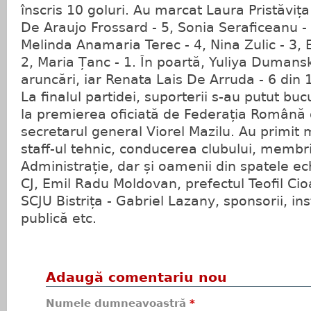
înscris 10 goluri. Au marcat Laura Pristăviț
De Araujo Frossard - 5, Sonia Seraficeanu - 5
Melinda Anamaria Terec - 4, Nina Zulic - 3, 
2, Maria Țanc - 1. În poartă, Yuliya Dumans
aruncări, iar Renata Lais De Arruda - 6 din 
La finalul partidei, suporterii s-au putut bu
la premierea oficiată de Federația Română 
secretarul general Viorel Mazilu. Au primit m
staff-ul tehnic, conducerea clubului, membrii
Administrație, dar și oamenii din spatele ec
CJ, Emil Radu Moldovan, prefectul Teofil C
SCJU Bistrița - Gabriel Lazany, sponsorii, ins
publică etc.
Adaugă comentariu nou
Numele dumneavoastră
*