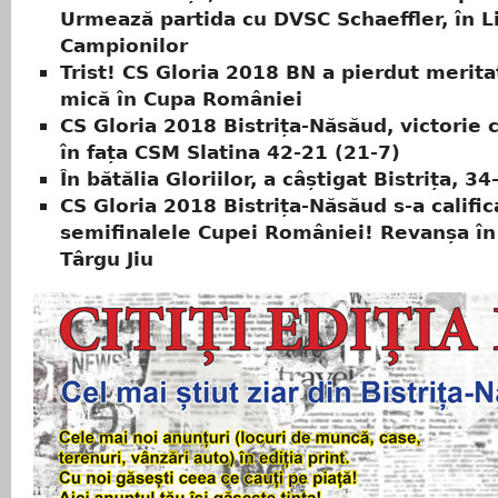
Urmează partida cu DVSC Schaeffler, în L
Campionilor
Trist! CS Gloria 2018 BN a pierdut meritat
mică în Cupa României
CS Gloria 2018 Bistrița-Năsăud, victorie 
în fața CSM Slatina 42-21 (21-7)
În bătălia Gloriilor, a câștigat Bistrița, 34
CS Gloria 2018 Bistrița-Năsăud s-a calific
semifinalele Cupei României! Revanșa în
Târgu Jiu