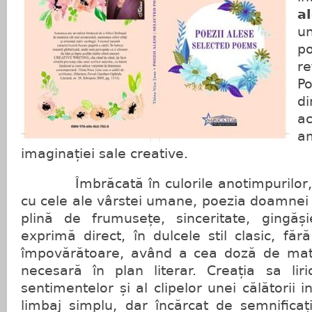
a
u
p
re
P
d
a
a
imaginației sale creative.
Îmbrăcată în culorile anotimpurilor, 
cu cele ale vârstei umane, poezia doamnei 
plină de frumusețe, sinceritate, gingăș
exprimă direct, în dulcele stil clasic, făr
împovărătoare, având a cea doză de matu
necesară în plan literar. Creația sa lir
sentimentelor și al clipelor unei călătorii i
limbaj simplu, dar încărcat de semnificaț