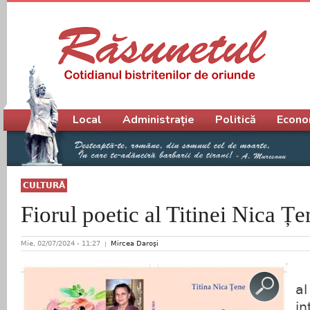
Meniu principal
Local
Administrație
Politică
Econo
CULTURĂ
Fiorul poetic al Titinei Nica Țe
Mie, 02/07/2024 - 11:27
Mircea Daroşi
V
a
i