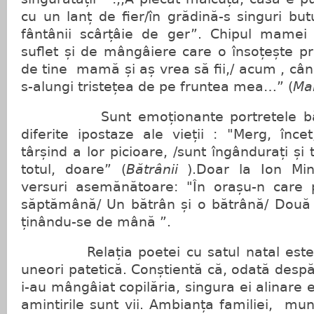
cu un lanț de fier/în grădină-s singuri bu
fântânii scârțâie de ger”. Chipul mamei
suflet și de mângâiere care o însoțește pre
de tine mamă și aș vrea să fii,/ acum , cân
s-alungi tristețea de pe fruntea mea…” (
Ma
Sunt emoționante portretele bătrâni
diferite ipostaze ale vieții : "Merg, încet
târșind a lor picioare, /sunt îngândurați și 
totul, doare” (
Bătrânii
).Doar la Ion Min
versuri asemănătoare: "În orașu-n care 
săptămână/ Un bătrân și o bătrână/ Două j
ținându-se de mână ”.
Relația poetei cu satul natal este u
uneori patetică. Conștientă că, odată despăr
i-au mângâiat copilăria, singura ei alinare
amintirile sunt vii. Ambianța familiei, mu