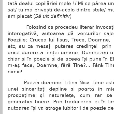
tată dealul copilăriei mele !/ Mi se părea 
sat/ tu mă privești de-acolo dintre stele/ 
am plecat (
Să uit definitiv
)
Folosind ca procedeu literar invocația 
interogativă, autoarea dă versurilor sa
Poeziile: Crucea lui Iisus, Trece, Doamne
etc, au ca mesaj puterea credinței prin
orice durere a ființei umane. Dumnezeu o 
chiar și în poezie și de aceea își pune în 
m-aș face, Doamne, fără Tine?... Fără Ti
nimic!
Poezia doamnei Titina Nica Țene este c
unei sincerități depline și poartă în m
prospețime și naturalețe, cum rar se 
generației tinere. Prin traducerea ei în l
autoarea își va atrage iubitorii de poezie de