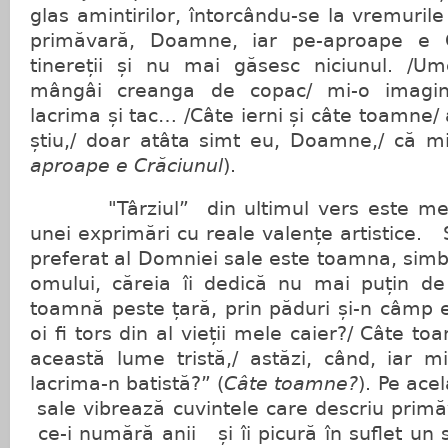
glas amintirilor, întorcându-se la vremurile
primăvară, Doamne, iar pe-aproape e Cr
tinereții și nu mai găsesc niciunul. /Um
mângâi creanga de copac/ mi-o imagine
lacrima și tac… /Câte ierni și câte toamne/ 
știu,/ doar atâta simt eu, Doamne,/ că mi 
aproape e Crăciunul
).
"Târziul” din ultimul vers este meta
unei exprimări cu reale valențe artistice.
preferat al Domniei sale este toamna, simbo
omului, căreia îi dedică nu mai puțin de
toamnă peste țară, prin păduri și-n câmp 
oi fi tors din al vieții mele caier?/ Câte 
această lume tristă,/ astăzi, când, iar m
lacrima-n batistă?” (
Câte toamne?
). Pe acel
sale vibrează cuvintele care descriu primă
ce-i numără anii și îi picură în suflet un 