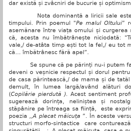
dar există și zvâcniri de bucurie și optimism
Nota dominantă a liricii sale este tr
timpului. Prin poemul "
Pe malul Oltului
” r
asemănare între viața omului și curgerea 
că, acesta nu îmbătrânește niciodată: "Tu 
vale,/ de-atâta timp ești tot la fel,/ eu tot
că… îmbătrânesc fără apel”.
Se spune că pe părinți nu-i putem face
deveni o veșnicie respectul și dorul pentru
de casa părintească,/ de mama și de tatăl
demult, în lumea largă/având alături 
(
Copilărie pierdută ).
Acest sentiment profu
sugerează dorința, neliniștea și nosta
stăpânire pe întreaga sa ființă, este expr
poezia ,,
A plecat măicuța
”. În aceste vers
structuri morfo-sintactice care conturează 
singurătății :,,A plecat măicuța, casa e pu