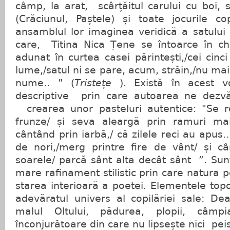
câmp, la arat, scârțăitul carului cu boi, s
(Crăciunul, Paștele) și toate jocurile cop
ansamblul lor imaginea veridică a satului 
care, Titina Nica Țene se întoarce în c
adunat în curtea casei părintești,/cei cinci 
lume,/satul ni se pare, acum, străin,/nu ma
nume.. ” (
Tristețe
). Există în acest 
descriptive prin care autoarea ne dezvăl
crearea unor pasteluri autentice: "Se r
frunze/ și seva aleargă prin ramuri mai
cântând prin iarbă,/ că zilele reci au apus
de nori,/merg printre fire de vânt/ și 
soarele/ parcă sânt alta decât sânt ”. Su
mare rafinament stilistic prin care natura 
starea interioară a poetei. Elementele topo
adevăratul univers al copilăriei sale: De
malul Oltului, pădurea, plopii, câmp
înconjurătoare din care nu lipsește nici pe