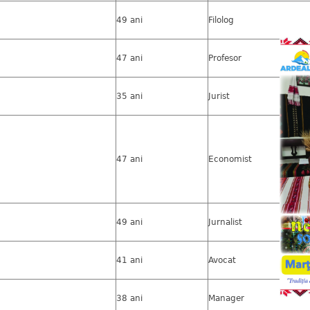
49 ani
Filolog
47 ani
Profesor
35 ani
Jurist
47 ani
Economist
49 ani
Jurnalist
41 ani
Avocat
38 ani
Manager