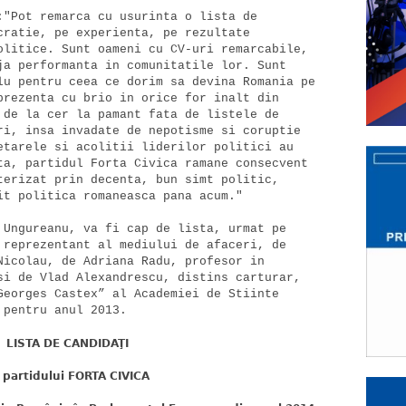
:"Pot remarca cu usurinta o lista de

cratie, pe experienta, pe rezultate

olitice. Sunt oameni cu CV-uri remarcabile,

ja performanta in comunitatile lor. Sunt

lu pentru ceea ce dorim sa devina Romania pe

prezenta cu brio in orice for inalt din

 de la cer la pamant fata de listele de

ri, insa invadate de nepotisme si coruptie

etarele si acolitii liderilor politici au

ta, partidul Forta Civica ramane consecvent

terizat prin decenta, bun simt politic,

it politica romaneasca pana acum."

 Ungureanu, va fi cap de lista, urmat pe

 reprezentant al mediului de afaceri, de

Nicolau, de Adriana Radu, profesor in

si de Vlad Alexandrescu, distins carturar,

Georges Castex” al Academiei de Stiinte

LISTA DE CANDIDAŢI
 partidului FORTA CIVICA