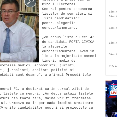
Biroul Electoral

Central pentru depunerea 
Sâm, 
listelor de semnaturi si 
Sâm, 
lista candidatilor

pentru alegerile 
europarlamentare.

Sâm, 
„Am depus lista cu cei 42 
de candidati FORTA CIVICA 
Sâm, 
la alegerile

europarlamentare. Avem in 
Sâm, 
lista in majoritate oameni 
tineri, media de

profesie medici, economisti, juristi,

Vin, 2
ri, jurnalisti, analisti politici si

ndidati sunt doamne”, a afirmat Presedintele

eneral FC, a declarat ca in cursul zilei de

i listele cu membri: „Am depus astazi listele

aturi din toata tara, maine vor fi transmise

lui. Urmeaza ca in perioada imediat urmatoare

CV-urile candidatilor nostri si proiectele cu
