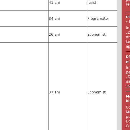
41 ani
Jurist
re
DR
34 ani
Programator
– 
În
„D
26 ani
Economist
nr
ia
ap
DR
pr
În
pe
„D
di
19
37 ani
Economist
Ma
bi
Co
Ma
pu
Ed
Co