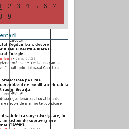
1
2
3
4
5
6
7
8
9
ntarii
Director
atul Bogdan Ivan, despre
ul său și deciziile luate la
erul Energiei
n Ivan
-
Sâm, 07:21
dane, măi Ivane, De la Tisa pân’ la
Noi îi mulțumim lui nașul Care te-a
 proiectarea pe Linia
ră/Coridorul de mobilitate durabilă
t râului Bistrița
Director
u
-
Vin, 15:31
descongestionarea circulatiei auto
a are nevoie de mai multe „coridoare
ul Gabriel Lazany: Bistrița are, în
t, un sistem de supraveghere
Manager
onal și extins