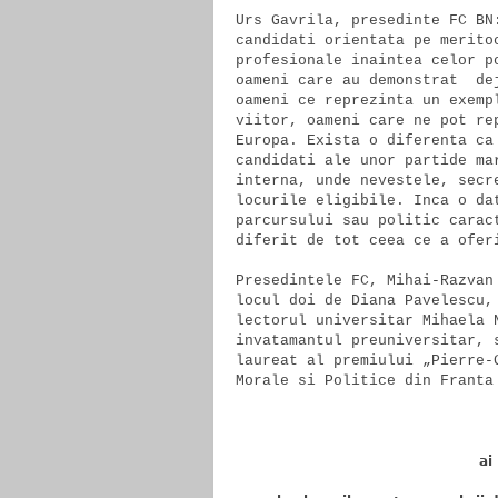
Urs Gavrila, presedinte FC BN
candidati orientata pe merito
profesionale inaintea celor p
oameni care au demonstrat  de
oameni ce reprezinta un exemp
viitor, oameni care ne pot re
Europa. Exista o diferenta ca
candidati ale unor partide ma
interna, unde nevestele, secr
locurile eligibile. Inca o da
parcursului sau politic carac
diferit de tot ceea ce a ofer
Presedintele FC, Mihai-Razvan
locul doi de Diana Pavelescu,
lectorul universitar Mihaela 
invatamantul preuniversitar, 
laureat al premiului „Pierre-
ai