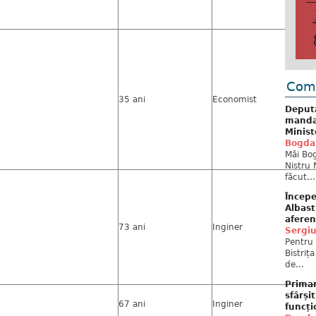
Come
35 ani
Economist
Deput
mandat
Minist
Bogda
Măi Bog
Nistru 
făcut...
Începe
Albast
aferen
73 ani
Inginer
Sergi
Pentru 
Bistriț
de...
Primar
sfârși
67 ani
Inginer
funcți