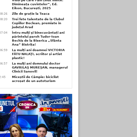
Visul pe care l-am ținut minte.
Dimineața cuvintelor”, Ed.
Eikon, București, 2025
08:26
Zile de grație la Teaca
08:20
Trei fete talentate de la Clubul
Copiilor Beclean, premiate in
județul Arad
07:04
Întru mulţi şi binecuvântați ani
părintelui paroh Tudor-Ioan
Bechiș de la Biserica „Sfânta
Ana” Bistrița!
06:59
La mulți ani doamnei VICTORIA
FĂTU NALAŢI, scriitor și artist
plastic!
06:57
La mulţi ani domnului doctor
GAVRILAŞ MUREŞAN, managerul
Clinicii Sanovil!
2:45
Miceștii de Câmpie: biciclist
acroșat de un autoturism