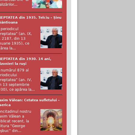
Avocat
alizărilor...
EPTATEA din 1935. Telciu - Șieu
Administrator
Sântioana
 periodicul
reptatea” (an. IX,
Manager
. 2187, din 13
nuarie 1935), ce
ărea la...
EPTATEA din 1930. 14 ani,
izonieri la ruși
 numărul 879 al
riodicului
reptatea” (an. IV,
n 13 septembrie
30), ce apărea la...
Furnizor Servicii
xim Vălean: Cetatea sufletului -
serica
ncitadinul nostru
xim Vălean a
blicat recent, la
itura "George
şbuc" din...