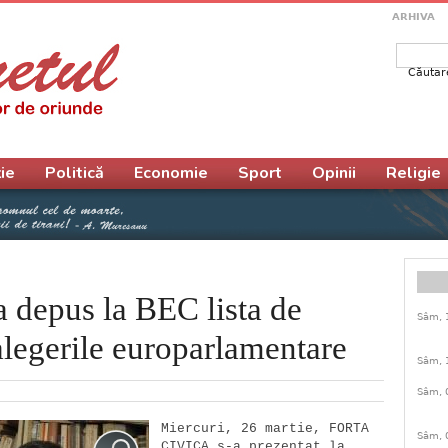
ARHIVA
Căutar
Form
ie
Politică
Economie
Sport
Opinii
Religie
depus la BEC lista de
Sâm, 
alegerile europarlamentare
Sâm, 
Sâm, 
Miercuri, 26 martie, FORTA 
Sâm, 
CIVICA s-a prezentat la 