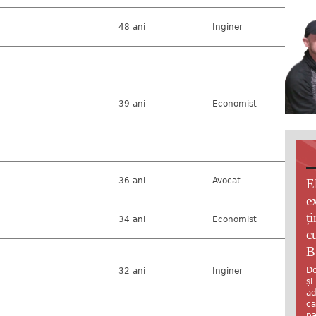
48 ani
Inginer
39 ani
Economist
36 ani
Avocat
E
e
ț
34 ani
Economist
c
B
Do
32 ani
Inginer
și
ad
ca
pa