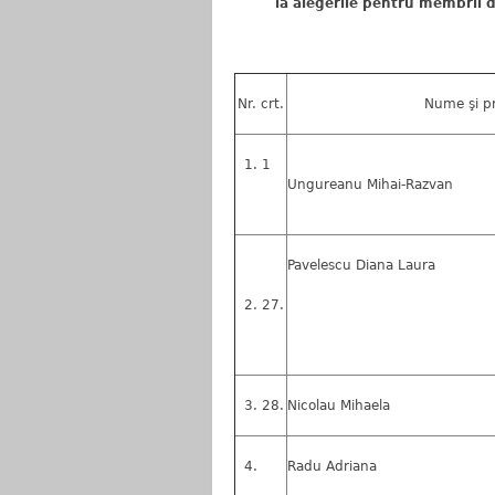
la alegerile pentru membrii 
Nr. crt.
Nume şi 
1
Ungureanu Mihai-Razvan
Pavelescu Diana Laura
27.
28.
Nicolau Mihaela
Radu Adriana