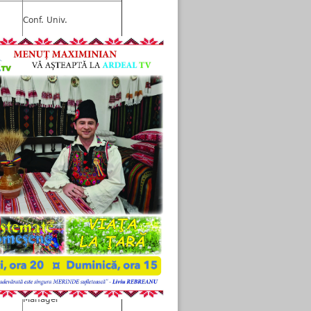
Conf. Univ.
Profesor
Director General
Conf. Univ. Dr.
Administrator
Avocat
Manager