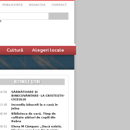
PUBLICITATE
REDACŢIA
CONTACT
e
ular de căutare
Cultură
Alegeri locale
16:56
SĂRBĂTOARE ȘI
BINECUVÂNTARE- LA CRISTEȘTII-
CICEULUI
15:38
Incendiu izbucnit la o casă în
Jelna
08:46
Biblioteca de vară. Timp de
calitate alături de copiii din
Rebra
08:32
Elena M Câmpan: „Dacă există.