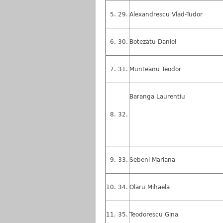
29.
Alexandrescu Vlad-Tudor
30.
Botezatu Daniel
31.
Munteanu Teodor
Baranga Laurentiu
32.
33.
Sebeni Mariana
34.
Olaru Mihaela
35.
Teodorescu Gina