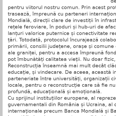
de
pentru viitorul nostru comun. Prin acest pr
trasează, împreună cu parteneri internațio
Mondială, direcții clare de investiții în infras
rețele feroviare, în poduri și hub-uri de afa
lanțuri valorice puternice și conectivitate r
țări. Totodată, protocolul încurajează colab
primării, consilii județene, orașe și comun
ale graniței, pentru a accesa împreună fon
pot îmbunătăți calitatea vieții. Nu doar fizic, 
Reconstrucția înseamnă mai mult decât clăd
educație, și vindecare. De aceea, această ini
parteneriate între universități, organizații c
locale, pentru o reconstrucție care să fie nu d
profundă, educațională și emoțională.
Cu sprijinul instituțiilor europene, al repreze
guvernamentali din România și Ucraina, al o
internaționale precum Banca Mondială și 