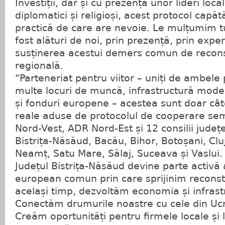
Investiții, dar și cu prezența unor lideri local
diplomatici și religioși, acest protocol capăt
practică de care are nevoie. Le mulțumim t
fost alături de noi, prin prezență, prin exper
susținerea acestui demers comun de reconst
regională.
"Parteneriat pentru viitor – uniți de ambele p
multe locuri de muncă, infrastructură modern
și fonduri europene – acestea sunt doar câte
reale aduse de protocolul de cooperare sem
Nord-Vest, ADR Nord-Est și 12 consilii jude
Bistrița-Năsăud, Bacău, Bihor, Botoșani, Clu
Neamț, Satu Mare, Sălaj, Suceava și Vaslui.
Județul Bistrița-Năsăud devine parte activă 
european comun prin care sprijinim reconstru
același timp, dezvoltăm economia și infras
Conectăm drumurile noastre cu cele din Uc
Creăm oportunități pentru firmele locale și