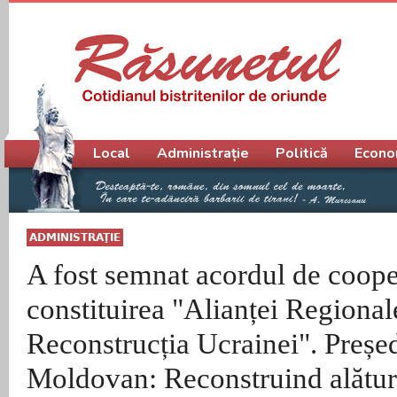
Meniu principal
Local
Administrație
Politică
Econo
ADMINISTRAŢIE
A fost semnat acordul de coope
constituirea "Alianței Regional
Reconstrucția Ucrainei". Preșe
Moldovan: Reconstruind alături