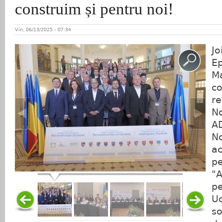
construim și pentru noi!
Vin, 06/13/2025 - 07:34
Jo
Ep
Ma
co
re
No
AD
No
ac
pe
"A
pe
Uc
so