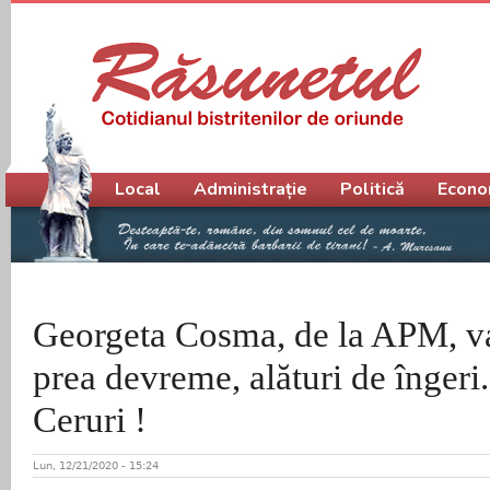
Meniu principal
Local
Administrație
Politică
Econo
Georgeta Cosma, de la APM, va
prea devreme, alături de îngeri
Ceruri !
Lun, 12/21/2020 - 15:24