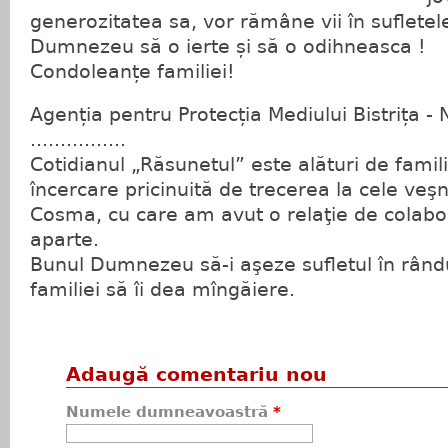
generozitatea sa, vor rămâne vii în sufletel
Dumnezeu să o ierte și să o odihneasca !
Condoleanțe familiei!
Agenția pentru Protecția Mediului Bistrița -
................
Cotidianul „Răsunetul” este alături de famil
încercare pricinuită de trecerea la cele veş
Cosma, cu care am avut o relaţie de colabor
aparte.
Bunul Dumnezeu să-i aşeze sufletul în rândul
familiei să îi dea mîngăiere.
Adaugă comentariu nou
Numele dumneavoastră
*