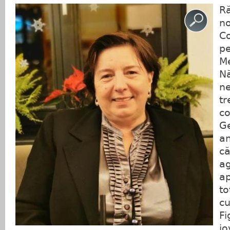
R
n
Co
pe
Me
N
ne
tr
co
G
an
că
ag
ap
to
cu
Fi
jo