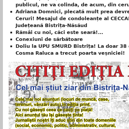
publicul, ne va colinda, de acum, din ceru
Adriana Domnici, plecată mult prea devr
Ceruri! Mesajul de condoleanțe al CECCAR
Județeană Bistrița-Năsăud
Rămâi cu noi, căci este seară!...
Conexiuni de sărbătoare
Doliu la UPU SMURD Bistrița! La doar 38 
Cosma Raluca a trecut poarta veșniciei!