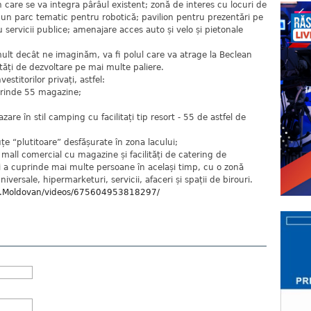
n care se va integra pârâul existent; zonă de interes cu locuri de
u un parc tematic pentru robotică; pavilion pentru prezentări pe
servicii publice; amenajare acces auto și velo și pietonale
ult decât ne imaginăm, va fi polul care va atrage la Beclean
tăți de dezvoltare pe mai multe paliere.
estitorilor privați, astfel:
prinde 55 magazine;
are în stil camping cu facilitați tip resort - 55 de astfel de
țe “plutitoare” desfășurate în zona lacului;
all comercial cu magazine și facilități de catering de
 a cuprinde mai multe persoane în același timp, cu o zonă
rsale, hipermarketuri, servicii, afaceri și spații de birouri.
cu.Moldovan/videos/675604953818297/