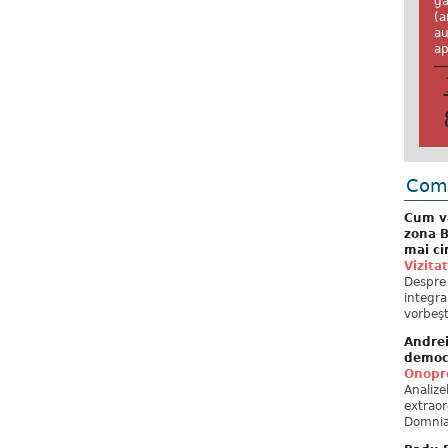
ga
(a
au
ap
Come
Cum va
zona B
mai ci
Vizita
Despre 
integra
vorbeşt
Andre
democ
Onopre
Analiz
extraor
Domnia