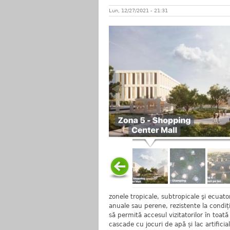
Lun, 12/27/2021 - 21:31
zonele tropicale, subtropicale şi ecuator
anuale sau perene, rezistente la condiți
să permită accesul vizitatorilor în toat
cascade cu jocuri de apă și lac artificia