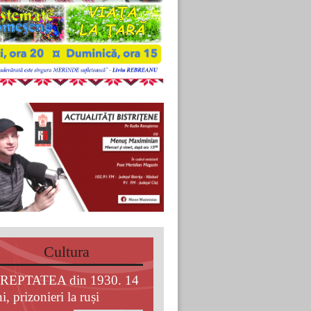
Cultura
REPTATEA din 1930. 14
i, prizonieri la ruși