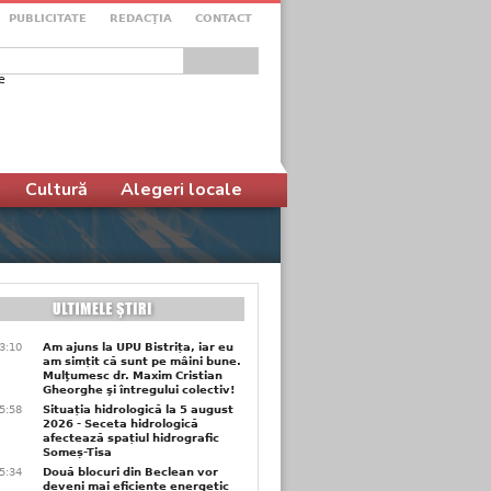
PUBLICITATE
REDACŢIA
CONTACT
e
ular de căutare
Cultură
Alegeri locale
3:10
Am ajuns la UPU Bistrița, iar eu
am simțit că sunt pe mâini bune.
Mulţumesc dr. Maxim Cristian
Gheorghe şi întregului colectiv!
5:58
Situația hidrologică la 5 august
2026 - Seceta hidrologică
afectează spațiul hidrografic
Someș-Tisa
5:34
Două blocuri din Beclean vor
deveni mai eficiente energetic