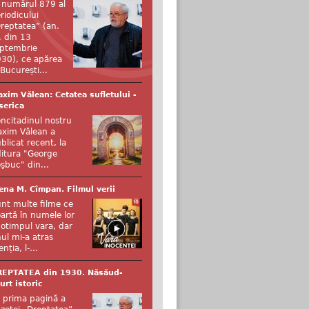
 numărul 879 al
riodicului
reptatea” (an.
, din 13
ptembrie
30), ce apărea
 București...
xim Vălean: Cetatea sufletului -
serica
ncitadinul nostru
xim Vălean a
blicat recent, la
itura "George
şbuc" din...
ena M. Cîmpan. Filmul verii
nt multe filme ce
artă în numele lor
otimpul vara, dar
ul mi-a atras
enția, l-...
REPTATEA din 1930. Năsăud-
urt istoric
 prima pagină a