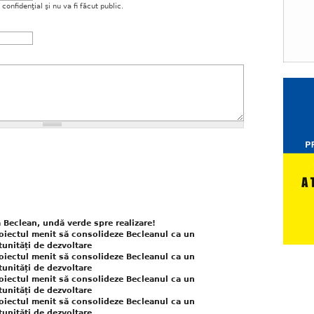
onfidenţial şi nu va fi făcut public.
 Beclean, undă verde spre realizare!
oiectul menit să consolideze Becleanul ca un
tunități de dezvoltare
oiectul menit să consolideze Becleanul ca un
tunități de dezvoltare
oiectul menit să consolideze Becleanul ca un
tunități de dezvoltare
oiectul menit să consolideze Becleanul ca un
tunități de dezvoltare