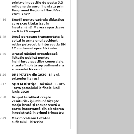
printr-o investiție de peste 5,3
milioane de euro finanțată prin
Programul Regional Nord-Vest
2021–2027
4:36
Emoții pentru cadrele didactice
care s-au titularizat în
învățământ! Marea repartizare
va fi în 20 august
3:49
Două persoane transportate la
spital în urma unui accident
rutier petrecut la intersecția DN
17 cu drumul spre Strâmba
3:40
Orașul Năsăud organizează
licitație publică pentru
închirierea spațiilor comerciale,
situate în piața agroalimentară
a orașului Năsăud
3:26
DREPTATEA din 1930. 14 ani,
prizonieri la ruși
3:17
AJOFM Bistriţa – Năsăud: 3,30%
- rata şomajului la finele lunii
iunie 2026
2:58
Grupul TeraPlast crește
veniturile, își îmbunătățește
marja brută și recuperează o
parte importantă din pierderea
înregistrată în primul trimestru
2:49
Maxim Vălean: Cetatea
sufletului - biserica