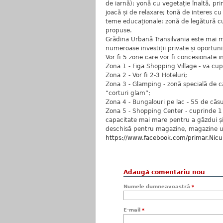
de iarnă); yonă cu vegetație înaltă, pri
joacă și de relaxare; tonă de interes c
teme educaționale; zonă de legătură cu 
propuse.
Grădina Urbană Transilvania este mai m
numeroase investiții private și oportuni
Vor fi 5 zone care vor fi concesionate inv
Zona 1 - Figa Shopping Village - va cu
Zona 2 - Vor fi 2-3 Hoteluri;
Zona 3 - Glamping - zonă specială de caz
“corturi glam”;
Zona 4 - Bungalouri pe lac - 55 de căsu
Zona 5 - Shopping Center - cuprinde 1 m
capacitate mai mare pentru a găzdui și
deschisă pentru magazine, magazine unive
https://www.facebook.com/primar.Ni
Adaugă comentariu nou
Numele dumneavoastră
*
E-mail
*