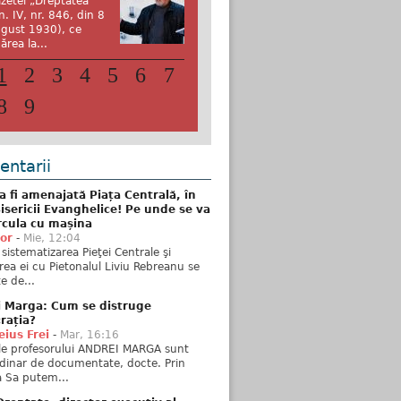
zetei „Dreptatea”
n. IV, nr. 846, din 8
gust 1930), ce
ărea la...
1
2
3
4
5
6
7
8
9
ntarii
 fi amenajată Piața Centrală, în
isericii Evanghelice! Pe unde se va
rcula cu mașina
tor
-
Mie, 12:04
sistematizarea Pieţei Centrale şi
rea ei cu Pietonalul Liviu Rebreanu se
e de...
i Marga: Cum se distruge
rația?
ius Frei
-
Mar, 16:16
ele profesorului ANDREI MARGA sunt
dinar de documentate, docte. Prin
 Sa putem...