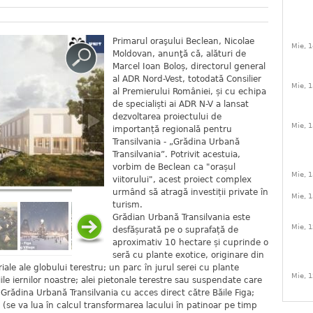
Primarul oraşului Beclean, Nicolae
Mie, 1
Moldovan, anunţă că, alături de
Marcel Ioan Boloș, directorul general
al ADR Nord-Vest, totodată Consilier
Mie, 1
al Premierului României, și cu echipa
de specialiști ai ADR N-V a lansat
dezvoltarea proiectului de
Mie, 1
importanță regională pentru
Transilvania - „Grădina Urbană
Transilvania”. Potrivit acestuia,
vorbim de Beclean ca "orașul
Mie, 1
viitorului", acest proiect complex
urmând să atragă investiții private în
Mie, 1
turism.
Grădian Urbană Transilvania este
Mie, 1
desfășurată pe o suprafață de
aproximativ 10 hectare și cuprinde o
seră cu plante exotice, originare din
iale ale globului terestru; un parc în jurul serei cu plante
Mie, 1
ile iernilor noastre; alei pietonale terestre sau suspendate care
ă Grădina Urbană Transilvania cu acces direct către Băile Figa;
l (se va lua în calcul transformarea lacului în patinoar pe timp