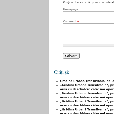
Conţinutul acestui câmp va fi considerat c
Homepage
Comment
*
Citiţi şi:
Grădina Urbană Transilvania, de la
„Grădina Urbană Transilvania”, pr
oraș cu deschidere către noi opor
„Grădina Urbană Transilvania”, pr
oraș cu deschidere către noi opor
„Grădina Urbană Transilvania”, pr
oraș cu deschidere către noi opor
„Grădina Urbană Transilvania”, pr
oraș cu deschidere către noi opor