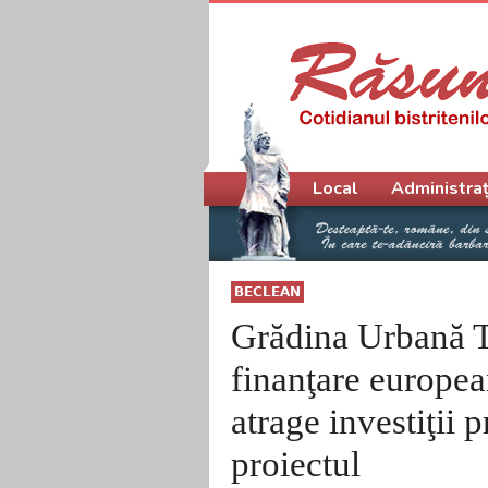
Meniu principal
Local
Administraț
BECLEAN
Grădina Urbană Tr
finanţare europea
atrage investiţii 
proiectul