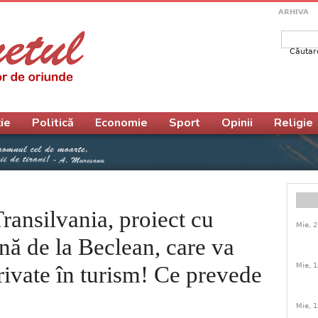
ARHIVA
Căutar
Form
ie
Politică
Economie
Sport
Opinii
Religie
ansilvania, proiect cu
Mie, 2
nă de la Beclean, care va
Mie, 1
private în turism! Ce prevede
Mie, 1