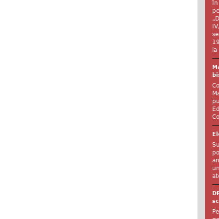
În
pe
„D
IV
se
19
la
Ma
bi
Co
Ma
pu
Ed
Co
El
Su
po
an
un
at
D
sc
Pe