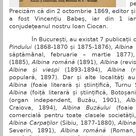
p
Precizăm că din 2 octombrie 1869, editor și
a fost Vincențiu Babeș, iar din 1 ia
conjudețeanul nostru Ioan Ciocan.
În București, au existat 7 publicații 
Pindului
(1868-1870 și 1875-1876),
Albina
(
săptămânal, februarie – martie 1877
(1885),
Albina română
(1891),
Albina
(revis
Albine și viespi
(1893-1894),
Albina
(re
populară, 1897). Dar și alte localități au
Albina
(foaie literară și științifică, Turnu
Albina
(foiță literară și științifică, Botoș
(organ independent, Buzău, 1901),
Alb
Craiova, 1894),
Albina Buzăului
(foaie p
comercială pentru toate clasele societăți
Albina Carpaților
(Sibiu, 1877-1880),
Albina
Severin, 1891),
Albina română
(Roman,