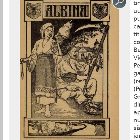
t
a
p
c
t
c
Ba
Vi
P
g
(r
(
Gr
d
a
s
ia