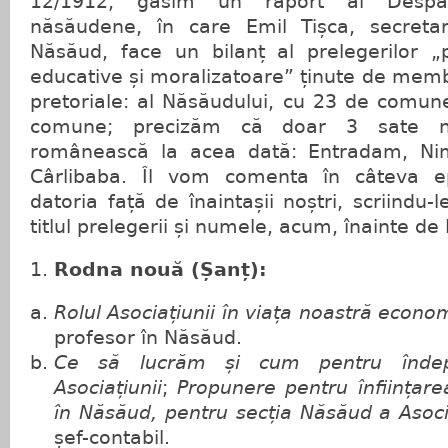
12/1912, găsim un raport al Despăr
năsăudene, în care Emil Tișca, secretar
Năsăud, face un bilanț al prelegerilor „p
educative și moralizatoare” ținute de membr
pretoriale: al Năsăudului, cu 23 de comune
comune; precizăm că doar 3 sate n
românească la acea dată: Entradam, Ni
Cârlibaba. Îl vom comenta în câteva e
datoria față de înaintașii noștri, scriindu-
titlul prelegerii și numele, acum, înainte de
Rodna nouă (Șanț):
Rolul Asociațiunii în viața noastră econo
profesor în Năsăud.
Ce să lucrăm și cum pentru îndepl
Asociațiunii
;
Propunere pentru
înființar
în Năsăud, pentru secția Năsăud a Asoci
șef-contabil.