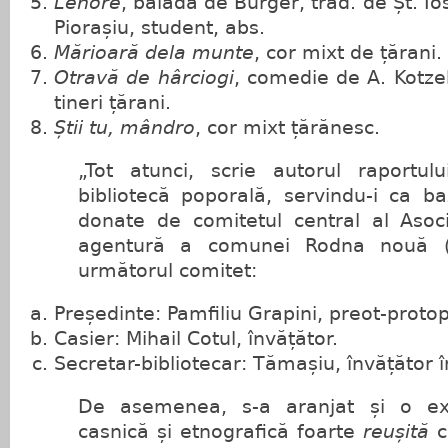
Lenore
, baladă de Burger, trad. de Șt. I
Piorașiu, student, abs.
Mărioară dela munte
, cor mixt de țărani.
Otravă de hârciogi
, comedie de A. Kotze
tineri țărani.
Știi tu, mândro
, cor mixt țărănesc.
„Tot atunci, scrie autorul raportulu
bibliotecă poporală, servindu-i ca b
donate de comitetul central al Asoci
agentură a comunei Rodna nouă (Ș
următorul comitet:
Președinte: Pamfiliu Grapini, preot-proto
Casier: Mihail Cotul, învățător.
Secretar-bibliotecar: Tămașiu, învățător î
De asemenea, s-a aranjat și o exp
casnică și etnografică foarte
reușită
c