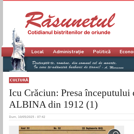
Meniu principal
Local
Administrație
Politică
Econo
CULTURĂ
Icu Crăciun: Presa începutului 
ALBINA din 1912 (1)
Dum, 10/05/2025 - 07:42
D