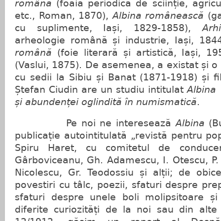
română
(foaia periodică de sciinție, agric
etc., Roman, 1870),
Albina
românească
(ga
cu suplimente, Iași, 1829-1858),
Arh
arheologie română și industrie, Iași, 18
română
(foie literară și artistică, Iași, 1
(Vaslui, 1875). De asemenea, a existat și o
cu sedii la Sibiu și Banat (1871-1918) și fili
Ștefan Ciudin are un studiu intitulat
Albina
și abundenței oglindită în numismatică
.
Pe noi ne interesează
Albina
(Bu
publicație autointitulată „revistă pentru p
Spiru Haret, cu comitetul de conduce
Gârboviceanu, Gh. Adamescu, I. Otescu, P. 
Nicolescu, Gr. Teodossiu și alții; de obic
povestiri cu tâlc, poezii, sfaturi despre pr
sfaturi despre unele boli molipsitoare și î
diferite curiozități de la noi sau din alte