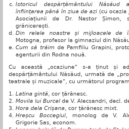
Istoricul despărțământului Năsăud a
înființarea până în ziua de azi
(cu ocazia j
Asociațiunii de Dr. Nestor Șimon, se
grănicerești.
Din relele noastre și mijloacele de 
Motogna, profesor la gimnaziul din Năsă
Cum să trăim
de Pamfiliu Grapini, prot
agenturii din Rodna nouă.
Cu această „ocaziune” s-a ținut și a
despărțământului Năsăud, urmată de „prod
teatrale și muzicale”, cu următorul program
Latina gintă
, cor țărănesc.
Movila lui Burcel
de V. Alecsandri, decl. d
Hora dela Crișana
, cor țărănesc mixt.
Hreșcu Boccegiul
, monolog de V. Ale
Grigorie Sas, econom.