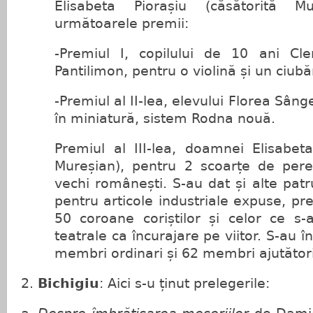
Elisabeta Piorașiu (căsătorită M
următoarele premii:
-Premiul I, copilului de 10 ani Cl
Pantilimon, pentru o violină și un ciubă
-Premiul al II-lea, elevului Florea Sân
în miniatură, sistem Rodna nouă.
Premiul al III-lea, doamnei Elisabeta
Mureșian), pentru 2 scoarțe de pere
vechi românești. S-au dat și alte patr
pentru articole industriale expuse, p
50 coroane coriștilor și celor ce s-
teatrale ca încurajare pe viitor. S-au î
membri ordinari și 62 membri ajutători
Bichigiu
: Aici s-u ținut prelegerile: