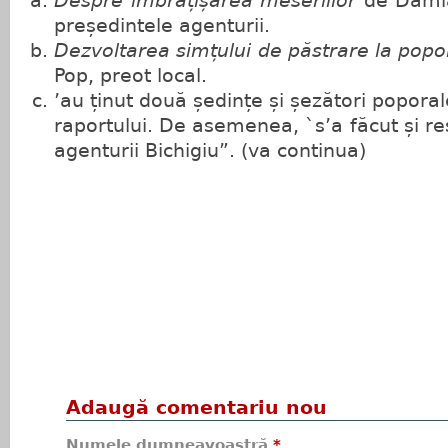
Despre îmbrățișarea meseriilor
de Damian
președintele agenturii.
Dezvoltarea simțului de păstrare la popo
Pop, preot local.
’au ținut două ședințe și șezători popora
raportului. De asemenea, `s’a făcut și r
agenturii Bichigiu”. (va continua)
Adaugă comentariu nou
Numele dumneavoastră
*