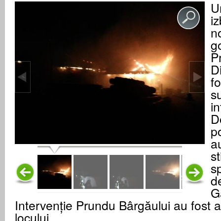
U
iz
no
g
P
Di
fo
s
in
D
p
a
s
s
d
G
Intervenţie Prundu Bârgăului au fost a
locului.