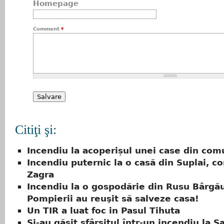
Homepage
Comment
*
Citiţi şi:
Incendiu la acoperișul unei case din co
Incendiu puternic la o casă din Suplai, 
Zagra
Incendiu la o gospodărie din Rusu Bârgău
Pompierii au reuşit să salveze casa!
Un TIR a luat foc in Pasul Tihuta
Şi-au găsit sfârşitul într-un incendiu la Ş