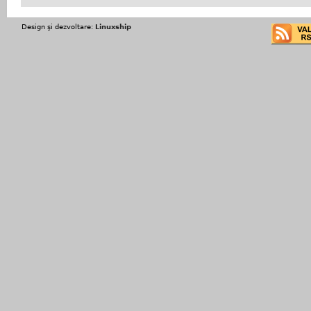
Design şi dezvoltare:
Linuxship