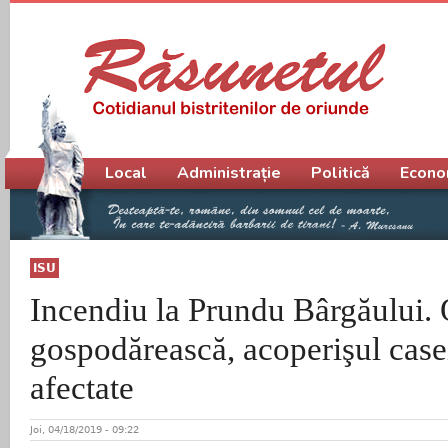
Meniu principal
Local
Administrație
Politică
Econo
ISU
Incendiu la Prundu Bârgăului.
gospodărească, acoperişul casei 
afectate
Joi, 04/18/2019 - 09:22