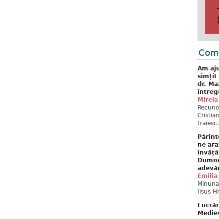
Come
Am aju
simțit
dr. Ma
întreg
Mirela
Recuno
Cristia
traiesc.
Părint
ne ara
învăță
Dumne
adevă
Emilia
Minunat
Iisus H
Lucrăr
Mediev