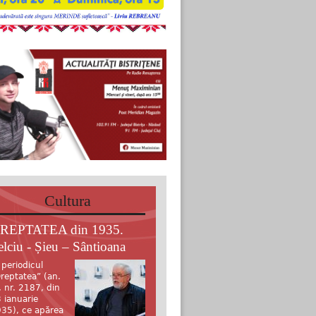
Cultura
REPTATEA din 1935.
elciu - Șieu – Sântioana
 periodicul
reptatea” (an.
, nr. 2187, din
 ianuarie
35), ce apărea