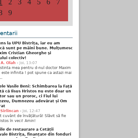
1
2
3
4
5
6
7
8
9
ntarii
ns la UPU Bistrița, iar eu am
 că sunt pe mâini bune. Mulţumesc
xim Cristian Gheorghe şi
ului colectiv!
 A. Olah
-
Joi, 13:07
stinta mea pentru d-nul doctor Maxim
n este infinita ! pot spune ca astazi mai
..
ele Vasile Beni: Schimbarea la Față
tă că Iisus Hristos nu este doar un
tor sau un proroc, ci Fiul lui
zeu, Dumnezeu adevărat și Om
rat
 Sirlincan
-
Joi, 12:47
 cuvânt de învățătură! Slăvit să fie
ristos în veci! Amin!
ile de restaurare a Cetății
ale Bistrița, finanțate din fonduri