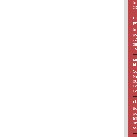
la
ci
DR
pr
În
pe
„D
di
19
Ma
bi
Co
Ma
pu
Ed
Co
El
Su
po
an
un
at