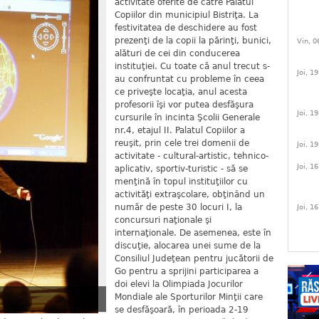
activitate oferite de către Palatul
Copiilor din municipiul Bistriţa. La
festivitatea de deschidere au fost
prezenţi de la copii la părinţi, bunici,
Vin, 0
alături de cei din conducerea
instituţiei. Cu toate că anul trecut s-
Joi, 1
au confruntat cu probleme în ceea
ce priveşte locaţia, anul acesta
profesorii îşi vor putea desfăşura
Joi, 1
cursurile în incinta Şcolii Generale
nr.4, etajul II. Palatul Copiilor a
reuşit, prin cele trei domenii de
Joi, 1
activitate - cultural-artistic, tehnico-
Joi, 1
aplicativ, sportiv-turistic - să se
menţină în topul instituţiilor cu
activităţi extraşcolare, obţinând un
număr de peste 30 locuri I, la
Joi, 1
concursuri naţionale şi
internaţionale. De asemenea, este în
discuţie, alocarea unei sume de la
Consiliul Judeţean pentru jucătorii de
Go pentru a sprijini participarea a
doi elevi la Olimpiada Jocurilor
Mondiale ale Sporturilor Minţii care
se desfăşoară, în perioada 2-19