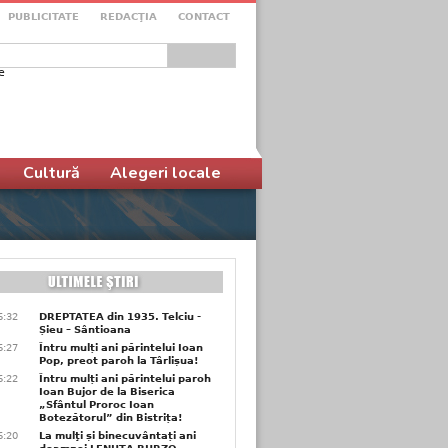
PUBLICITATE
REDACŢIA
CONTACT
e
ular de căutare
Cultură
Alegeri locale
6:32
DREPTATEA din 1935. Telciu -
Șieu – Sântioana
6:27
Întru mulți ani părintelui Ioan
Pop, preot paroh la Târlișua!
6:22
Întru mulți ani părintelui paroh
Ioan Bujor de la Biserica
„Sfântul Proroc Ioan
Botezătorul” din Bistrița!
6:20
La mulţi și binecuvântați ani