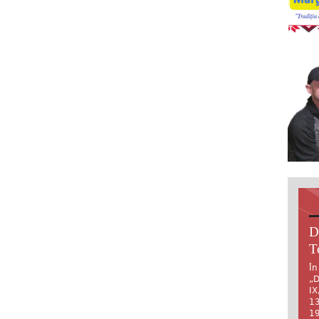
D
T
În
„D
IX
13
19