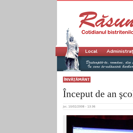
Meniu principal
Local
Administraț
ÎNVĂŢĂMÂNT
Început de an şcol
Joi, 10/02/2008 - 13:36