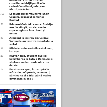
doamnei LENUŢA BURZO,
consilier achiziţii publice în
cadrul Consiliului Judeţean
Bistriţa-Năsăud!
6:18
La mulţi ani domnului Valentin
Grapini, primarul comunei
Rodna!
9:56
Primarul Gabriel Lazany: Bistrița
are, în sfârșit, un sistem de
supraveghere funcțional și
extins
9:49
Accident la ieșirea din Coldău.
Victimele au fost transportate la
spital
9:38
Biblioteca de vară din satul meu,
la Leșu!
6:26
Răzvan Rus, student teolog:
Schimbarea la Față a Domnului și
sfințirea noilor roade ale viței-
de-vie
6:14
Furnizarea apei, întreruptă în
Mărișelu, Măgurele, Domnești,
Sântioana și Bârla, până mâine
dimineață la ora 7!