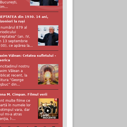
 București,
tim...
EPTATEA din 1930. 14 ani,
izonieri la ruși
 numărul 879 al
riodicului
reptatea” (an. IV,
n 13 septembrie
30), ce apărea la...
xim Vălean: Cetatea sufletului -
serica
ncitadinul nostru
xim Vălean a
blicat recent, la
itura "George
şbuc" din...
ena M. Cîmpan. Filmul verii
nt multe filme ce
artă în numele lor
otimpul vara, dar
ul mi-a atras
enția, l-...