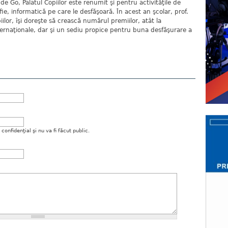
de Go, Palatul Copiilor este renumit şi pentru activităţile de
fie, informatică pe care le desfăşoară. În acest an şcolar, prof.
iilor, îşi doreşte să crească numărul premiilor, atât la
nternaţionale, dar şi un sediu propice pentru buna desfăşurare a
onfidenţial şi nu va fi făcut public.