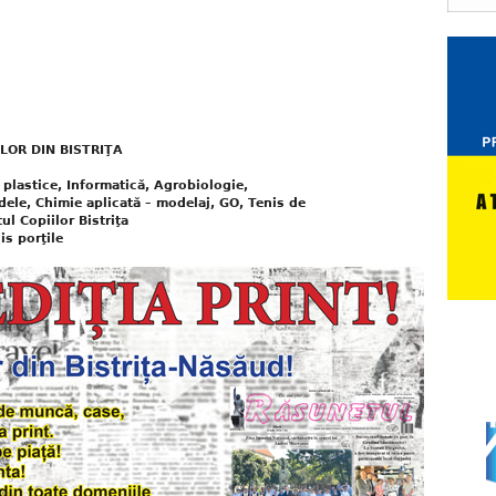
LOR DIN BISTRIŢA
e plastice, Informatică, Agrobiologie,
ele, Chimie aplicată – modelaj, GO, Tenis de
ul Copiilor Bistriţa
is porţile