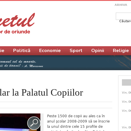
ARHIVA
Căutar
Form
ie
Politică
Economie
Sport
Opinii
Religie
ar la Palatul Copiilor
Vin, 0
Vin, 0
Vin, 0
Peste 1500 de copii au ales ca în
anul şcolar 2008-2009 să se înscrie
la unul dintre cele 15 profile de
Vin, 0