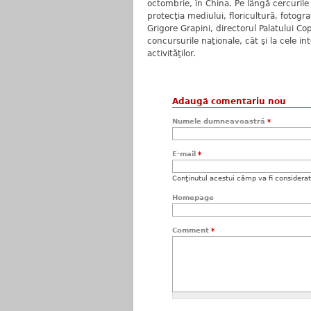
octombrie, în China. Pe lângă cercurile 
protecţia mediului, floricultură, fotogra
Grigore Grapini, directorul Palatului Cop
concursurile naţionale, cât şi la cele i
activităţilor.
Adaugă comentariu nou
Numele dumneavoastră
*
E-mail
*
Conţinutul acestui câmp va fi considerat c
Homepage
Comment
*