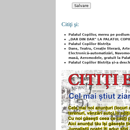
Citiţi şi:
Palatul Copiilor, mereu pe podium
„DAR DIN DAR” LA PALATUL COPII
Palatul Copiilor Bistriţa
Dans, Teatru, Creaţie literară, Art
Electronică-automatizări, Navomod
masă, Aeromodele, gratuit la Palat
Palatul Copiilor Bistriţa şi-a desch