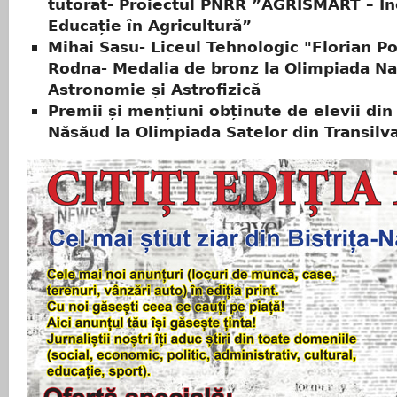
tutorat- Proiectul PNRR ”AGRISMART – In
Educație în Agricultură”
Mihai Sasu- Liceul Tehnologic "Florian Po
Rodna- Medalia de bronz la Olimpiada Na
Astronomie și Astrofizică
Premii și mențiuni obținute de elevii din 
Năsăud la Olimpiada Satelor din Transilv