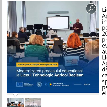
Li
Ag
i
p
2
pr
ev
au
Li
Ag
de
ca
sp
p
el