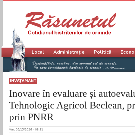
Meniu principal
Local
Administrație
Politică
Econo
ÎNVĂŢĂMÂNT
Inovare în evaluare și autoeval
Tehnologic Agricol Beclean, pr
prin PNRR
Vin, 05/15/2026 - 08:31