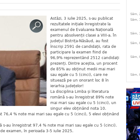
Sâm, 
Astăzi, 3 iulie 2025, s-au publicat
Sâm, 
rezultatele inițiale înregistrate la
examenul de Evaluarea Națională
Sâm, 
pentru absolvenții clasei a VIII-a. În
județul Bistrița-Năsăud, au fost
Sâm, 
înscriși 2591 de candidații, rata de
participare la examen fiind de
Sâm, 
96,9% reprezentând 2512 candidați
prezenți. Dintre aceștia, un procent
de 85% au obținut medii mai mari
sau egale cu 5 (cinci), care ne
Sâm, 
situează pe un onorant loc 8 în
ierarhia județelor!
La disciplina Limba și literatura
română s-au înregistrat 89% note
mai mari sau egale cu 5 (cinci), un
singur elev obținând nota 10.
at 76,4 % note mai mari sau egale cu 5 (cinci), 5 elevi obținând
nă s-au înregistrat 97,4 % note mai mari sau egale cu 5 (cinci).
 de examen, în perioada 3-5 iulie 2025.