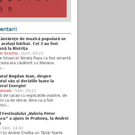
8
9
ntarii
ântăreţe de muzică populară se
 acelaşi bărbat. Cei 3 au fost
nă la Bistriţa
n Scurtu
-
Dum, 00:23
e întoarce! Nineta Popa i-a fost amantă
esta era căsătorit cu Mariana
...
atul Bogdan Ivan, despre
ul său și deciziile luate la
erul Energiei
tatean
-
Sâm, 20:22
ti de cacao cu explicatiile voastre, de
i ca de obicei. Bine ca a fost
ul...
l Festivalului „Valeria Peter
cu” a ajuns în Prahova, la Andrei
a
-
Sâm, 14:42
ări lui Andrei Chelba un Tânăr foarte