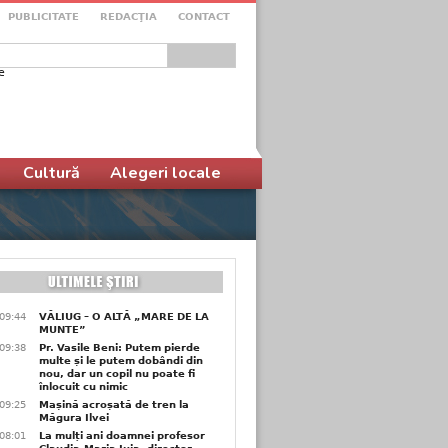
PUBLICITATE
REDACŢIA
CONTACT
e
ular de căutare
Cultură
Alegeri locale
09:44
VĂLIUG – O ALTĂ „MARE DE LA
MUNTE”
09:38
Pr. Vasile Beni: Putem pierde
multe și le putem dobândi din
nou, dar un copil nu poate fi
înlocuit cu nimic
09:25
Mașină acroșată de tren la
Măgura Ilvei
08:01
La mulți ani doamnei profesor