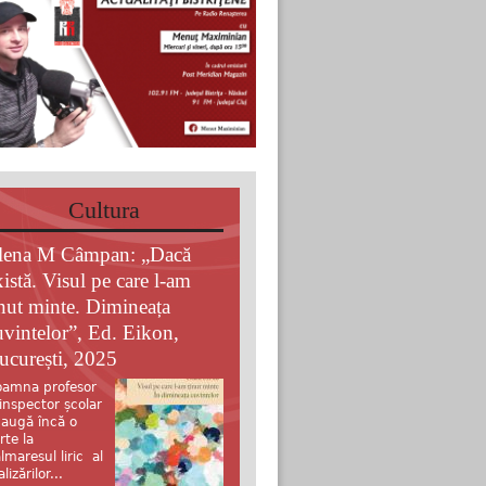
Cultura
lena M Câmpan: „Dacă
xistă. Visul pe care l-am
inut minte. Dimineața
uvintelor”, Ed. Eikon,
ucurești, 2025
amna profesor
 inspector școlar
augă încă o
rte la
lmaresul liric al
alizărilor...