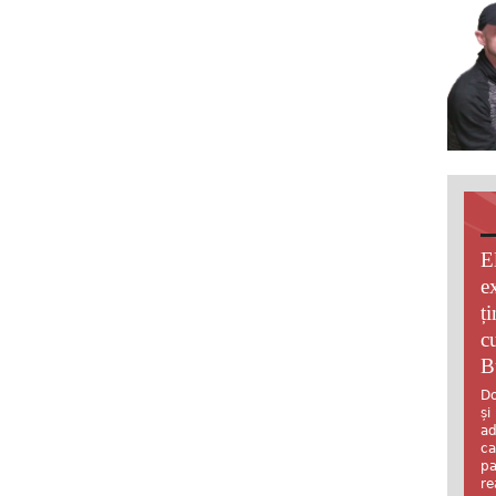
E
e
ț
c
B
Do
și
ad
ca
pa
re