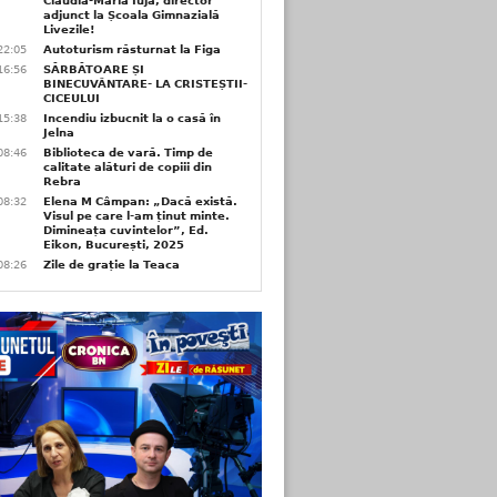
Claudia-Maria Iuja, director
adjunct la Școala Gimnazială
Livezile!
22:05
Autoturism răsturnat la Figa
16:56
SĂRBĂTOARE ȘI
BINECUVÂNTARE- LA CRISTEȘTII-
CICEULUI
15:38
Incendiu izbucnit la o casă în
Jelna
08:46
Biblioteca de vară. Timp de
calitate alături de copiii din
Rebra
08:32
Elena M Câmpan: „Dacă există.
Visul pe care l-am ținut minte.
Dimineața cuvintelor”, Ed.
Eikon, București, 2025
08:26
Zile de grație la Teaca