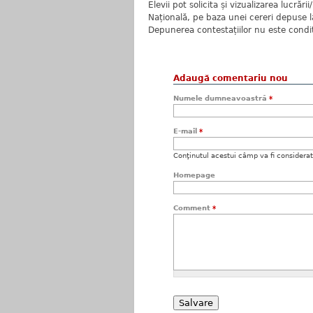
Elevii pot solicita și vizualizarea lucrăr
Națională, pe baza unei cereri depuse l
Depunerea contestațiilor nu este condiți
Adaugă comentariu nou
Numele dumneavoastră
*
E-mail
*
Conţinutul acestui câmp va fi considerat c
Homepage
Comment
*