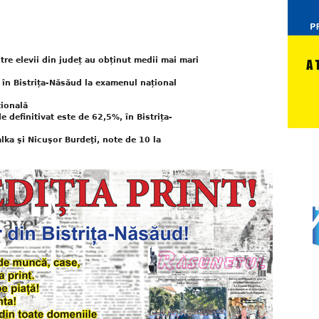
re elevii din județ au obținut medii mai mari
în Bistrița-Năsăud la examenul național
ţională
definitivat este de 62,5%, în Bistrița-
alka şi Nicuşor Burdeţi, note de 10 la