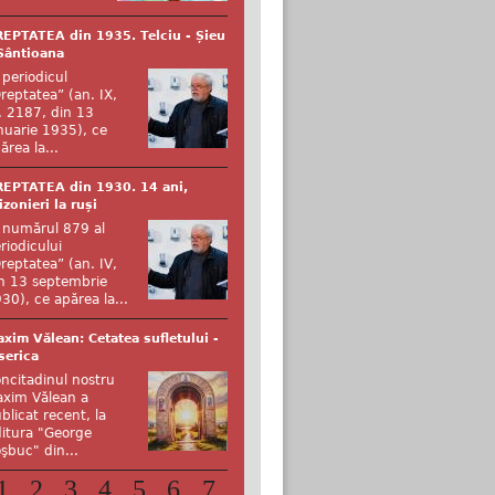
EPTATEA din 1935. Telciu - Șieu
Sântioana
 periodicul
reptatea” (an. IX,
. 2187, din 13
nuarie 1935), ce
ărea la...
EPTATEA din 1930. 14 ani,
izonieri la ruși
 numărul 879 al
riodicului
reptatea” (an. IV,
n 13 septembrie
30), ce apărea la...
xim Vălean: Cetatea sufletului -
serica
ncitadinul nostru
xim Vălean a
blicat recent, la
itura "George
şbuc" din...
1
2
3
4
5
6
7