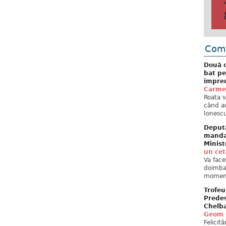
Come
Două c
bat pe
împreu
Carme
Roata s
când ac
Ionescu
Deput
mandat
Minist
un ce
Va face
doimban
moment
Trofeu
Predes
Chelb
Geom
Felicit