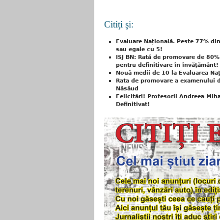
Citiţi şi:
Evaluare Națională. Peste 77% dint
sau egale cu 5!
ISJ BN: Rată de promovare de 80% 
pentru definitivare în învățământ!
Nouă medii de 10 la Evaluarea Na
Rata de promovare a examenului de 
Năsăud
Felicitări! Profesorii Andreea Mih
Definitivat!