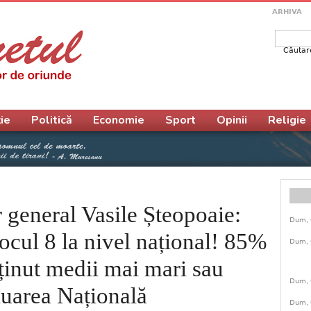
ARHIVA
Căutar
Form
ie
Politică
Economie
Sport
Opinii
Religie
r general Vasile Șteopoaie:
Dum, 
locul 8 la nivel național! 85%
Dum, 
bținut medii mai mari sau
Dum, 
luarea Națională
Dum, 