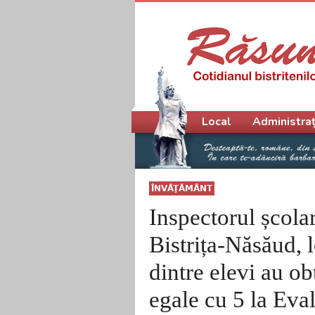
Meniu principal
Local
Administraț
ÎNVĂŢĂMÂNT
Inspectorul școla
Bistrița-Năsăud, 
dintre elevi au o
egale cu 5 la Eva