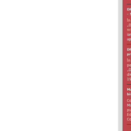
DR
– 
În
„D
nr
ia
ap
DR
pr
În
pe
„D
di
19
Ma
bi
Co
Ma
pu
Ed
Co