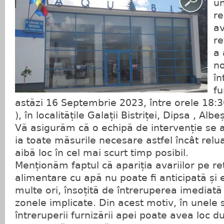
un
re
av
re
a 
no
în
fu
astăzi 16 Septembrie 2023, între orele 18:3
), în localitățile Galații Bistriței, Dipsa , Albe
Vă asigurăm că o echipă de intervenție se afl
ia toate măsurile necesare astfel încât relua
aibă loc în cel mai scurt timp posibil.
Menționăm faptul că apariția avariilor pe r
alimentare cu apă nu poate fi anticipată și 
multe ori, însoțită de întreruperea imediată 
zonele implicate. Din acest motiv, în unele 
întreruperii furnizării apei poate avea loc d