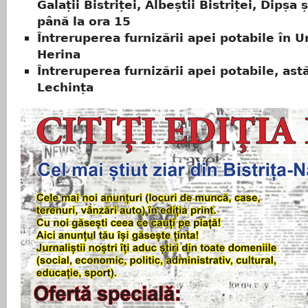
Galații Bistriței, Albeștii Bistriței, Dipșa 
până la ora 15
Întreruperea furnizării apei potabile în U
Herina
Întreruperea furnizării apei potabile, astă
Lechința