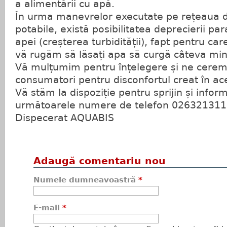
a alimentării cu apă.
În urma manevrelor executate pe rețeaua de
potabile, există posibilitatea deprecierii para
apei (creșterea turbidității), fapt pentru ca
vă rugăm să lăsați apa să curgă câteva min
Vă mulțumim pentru înțelegere și ne cerem
consumatori pentru disconfortul creat în ace
Vă stăm la dispoziție pentru sprijin și infor
următoarele numere de telefon 026321311
Dispecerat AQUABIS
Adaugă comentariu nou
Numele dumneavoastră
*
E-mail
*