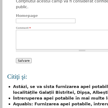
Conţinutul acestui câmp va fi considerat confiden
public.
Homepage
Comment
*
Citiţi şi:
Astăzi, se va sista furnizarea apei potabil
localitățile Galații Bistritei, Dipșa, Albeșt
Întreruperea apei potabile în mai multe l
Aquabis: Furnizarea apei potabile, întrer