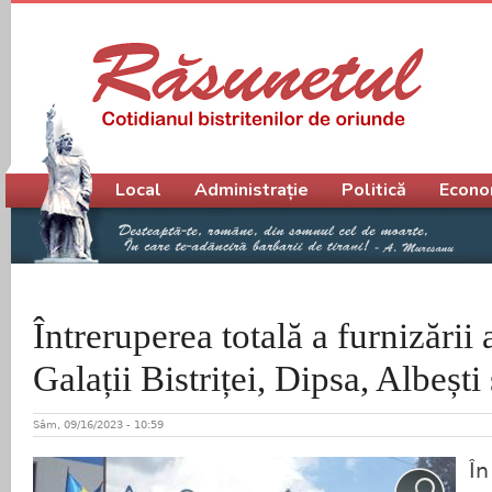
Meniu principal
Local
Administrație
Politică
Econo
Întreruperea totală a furnizării 
Galații Bistriței, Dipsa, Albești
Sâm, 09/16/2023 - 10:59
În