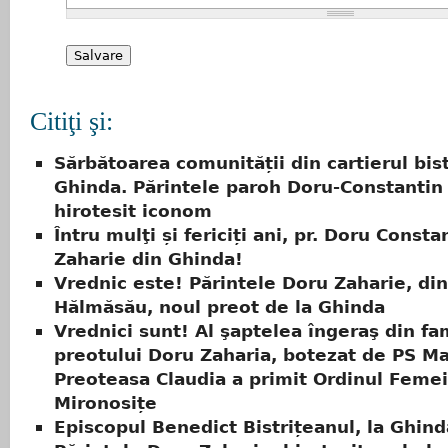
Citiţi şi:
Sărbătoarea comunității din cartierul bis
Ghinda. Părintele paroh Doru-Constantin
hirotesit iconom
Întru mulţi și fericiți ani, pr. Doru Consta
Zaharie din Ghinda!
Vrednic este! Părintele Doru Zaharie, din
Hălmăsău, noul preot de la Ghinda
Vrednici sunt! Al şaptelea îngeraş din fa
preotului Doru Zaharia, botezat de PS Ma
Preoteasa Claudia a primit Ordinul Femei
Mironosițe
Episcopul Benedict Bistrițeanul, la Ghind