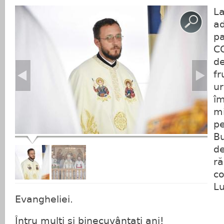
La
ad
p
C
de
fr
ur
îm
mi
pe
B
de
ră
co
Lu
Evangheliei.
Întru mulți și binecuvântați ani!