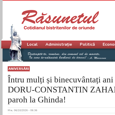
Meniu principal
Local
Administrație
Politică
Econo
ANIVERSĂRI
Întru mulți și binecuvântați ani
DORU-CONSTANTIN ZAHARI
paroh la Ghinda!
Mie, 06/10/2026 - 06:36