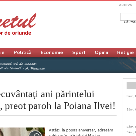
ARHIVA
Căutar
Form
ie
Politică
Economie
Sport
Opinii
Religie
ecuvântați ani părintelui
Sâm, 
 preot paroh la Poiana Ilvei!
Sâm, 
Sâm, 
Astăzi, la popas aniversar, adresăm
Sâm, 
calde urări părintelui Marian