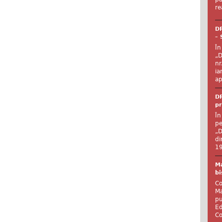
re
DR
– 
În
„D
nr
ia
ap
DR
pr
În
pe
„D
di
19
Ma
bi
Co
Ma
pu
Ed
Co