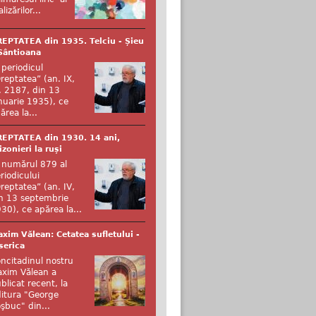
alizărilor...
EPTATEA din 1935. Telciu - Șieu
Sântioana
 periodicul
reptatea” (an. IX,
. 2187, din 13
nuarie 1935), ce
ărea la...
EPTATEA din 1930. 14 ani,
izonieri la ruși
 numărul 879 al
riodicului
reptatea” (an. IV,
n 13 septembrie
30), ce apărea la...
xim Vălean: Cetatea sufletului -
serica
ncitadinul nostru
xim Vălean a
blicat recent, la
itura "George
şbuc" din...