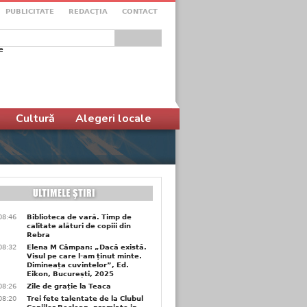
PUBLICITATE
REDACŢIA
CONTACT
e
ular de căutare
Cultură
Alegeri locale
08:46
Biblioteca de vară. Timp de
calitate alături de copiii din
Rebra
08:32
Elena M Câmpan: „Dacă există.
Visul pe care l-am ținut minte.
Dimineața cuvintelor”, Ed.
Eikon, București, 2025
08:26
Zile de grație la Teaca
08:20
Trei fete talentate de la Clubul