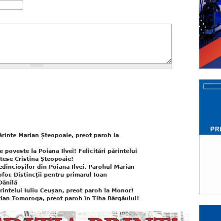
părinte Marian Șteopoaie, preot paroh la
poveste la Poiana Ilvei! Felicitări părintelui
tese Cristina Șteopoaie!
redincioșilor din Poiana Ilvei. Parohul Marian
for. Distincții pentru primarul Ioan
Dănilă
ărintelui Iuliu Ceușan, preot paroh la Monor!
drian Tomoroga, preot paroh în Tiha Bârgăului!