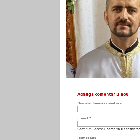
Adaugă comentariu nou
Numele dumneavoastră
*
E-mail
*
Conţinutul acestui câmp va fi considerat c
Homepage