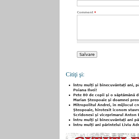
Comment
*
Citiţi şi:
Întru mulți și binecuvântați ani, 
Poiana Ilvei!
Pete 80 de copii şi o săptămână de 
Marian Șteopoaie şi doamnei preo
Mitropolitul Andrei, în mijlocul c
Șteopoaie, hirotesit iconom stavro
Scridonesi și viceprimarul Anton 
Întru mulţi şi binecuvântați ani p
Întru mulți ani părintelui Liviu A