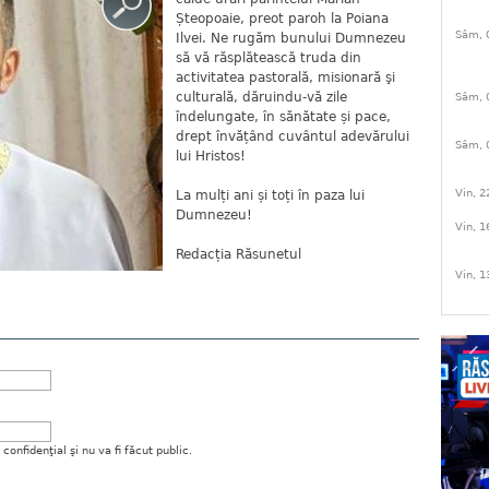
Șteopoaie, preot paroh la Poiana
Sâm, 
Ilvei. Ne rugăm bunului Dumnezeu
să vă răsplătească truda din
activitatea pastorală, misionară şi
culturală, dăruindu-vă zile
Sâm, 
îndelungate, în sănătate și pace,
drept învățând cuvântul adevărului
Sâm, 
lui Hristos!
Vin, 2
La mulți ani și toți în paza lui
Dumnezeu!
Vin, 1
Redacția Răsunetul
Vin, 1
onfidenţial şi nu va fi făcut public.