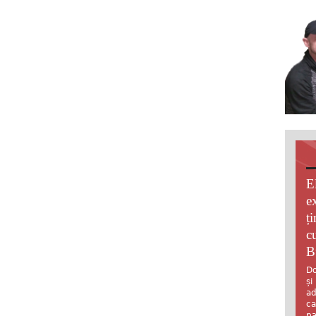
E
e
ț
c
B
Do
și
ad
ca
pa