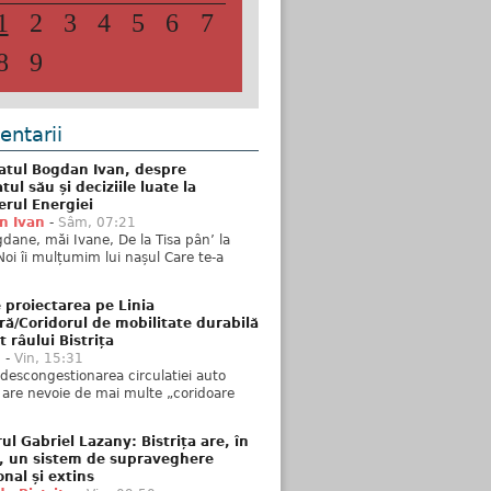
1
2
3
4
5
6
7
8
9
ntarii
atul Bogdan Ivan, despre
ul său și deciziile luate la
erul Energiei
n Ivan
-
Sâm, 07:21
dane, măi Ivane, De la Tisa pân’ la
Noi îi mulțumim lui nașul Care te-a
 proiectarea pe Linia
ră/Coridorul de mobilitate durabilă
t râului Bistrița
u
-
Vin, 15:31
descongestionarea circulatiei auto
a are nevoie de mai multe „coridoare
ul Gabriel Lazany: Bistrița are, în
t, un sistem de supraveghere
onal și extins