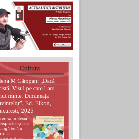
Cultura
lena M Câmpan: „Dacă
xistă. Visul pe care l-am
inut minte. Dimineața
uvintelor”, Ed. Eikon,
ucurești, 2025
amna profesor
 inspector școlar
augă încă o
rte la
lmaresul liric al