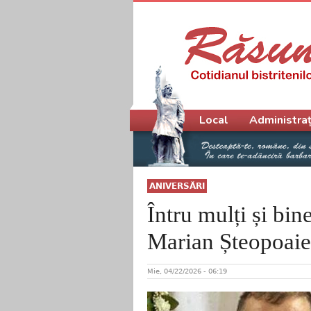
Meniu principal
Local
Administraț
ANIVERSĂRI
Întru mulți și bin
Marian Șteopoaie,
Mie, 04/22/2026 - 06:19