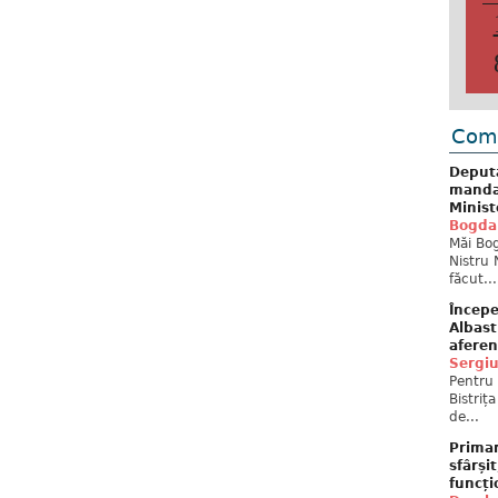
Come
Deput
mandat
Minist
Bogda
Măi Bog
Nistru 
făcut...
Începe
Albast
aferen
Sergi
Pentru 
Bistriț
de...
Primar
sfârși
funcți