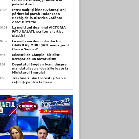
Copiilor Beclean, premiate in
județul Arad
07:04
Întru mulţi şi binecuvântați ani
părintelui paroh Tudor-Ioan
Bechiș de la Biserica „Sfânta
Ana” Bistrița!
06:59
La mulți ani doamnei VICTORIA
FĂTU NALAŢI, scriitor și artist
plastic!
06:57
La mulţi ani domnului doctor
GAVRILAŞ MUREŞAN, managerul
Clinicii Sanovil!
2:45
Miceștii de Câmpie: biciclist
acroșat de un autoturism
6:08
Deputatul Bogdan Ivan, despre
mandatul său și deciziile luate la
Ministerul Energiei
3:51
Trei tineri - din Florești și Salva -
reținuți pentru tâlhărie