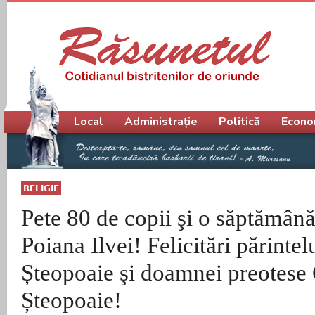
Meniu principal
Local
Administrație
Politică
Econo
RELIGIE
Pete 80 de copii şi o săptămână
Poiana Ilvei! Felicitări părinte
Șteopoaie şi doamnei preotese 
Șteopoaie!