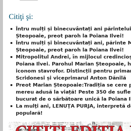
Citiţi şi:
Întru mulți și binecuvântați ani părintelu
Șteopoaie, preot paroh la Poiana Ilvei!
Întru mulți și binecuvântați ani, părinte 
Șteopoaie, preot paroh la Poiana Ilvei!
Mitropolitul Andrei, în mijlocul credincioș
Poiana Ilvei. Parohul Marian Șteopoaie, h
iconom stavrofor. Distincții pentru prima
Scridonesi și viceprimarul Anton Dănilă
Preot Marian Șteopoaie:Tradiția se cere p
mereu adusă la viață! Peste 350 de sufle
bucurat de o sărbătoare unică la Poiana I
La mulţi ani, LENUŢA PURJA, interpretă 
populară!