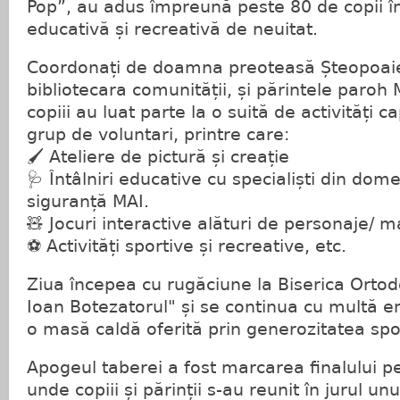
Pop”, au adus împreună peste 80 de copii î
educativă și recreativă de neuitat.
Coordonați de doamna preoteasă Șteopoaie 
bibliotecara comunității, și părintele paroh
copiii au luat parte la o suită de activități c
grup de voluntari, printre care:
🖌️ Ateliere de pictură și creație
🩺 Întâlniri educative cu specialiști din dom
siguranță MAI.
🧸 Jocuri interactive alături de personaje/ 
⚽ Activități sportive și recreative, etc.
Ziua începea cu rugăciune la Biserica Ortod
Ioan Botezatorul" și se continua cu multă e
o masă caldă oferită prin generozitatea spon
Apogeul taberei a fost marcarea finalului p
unde copiii și părinții s-au reunit în jurul un