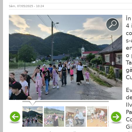
Sâm, 07/05/2025 - 10:24
În
4 
co
s-
en
o 
Ta
gă
Cu
Ev
de
Il
Pa
Co
Gi