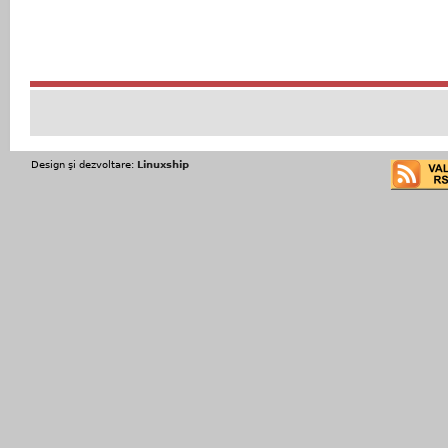
Design şi dezvoltare:
Linuxship