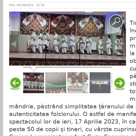
Mar, 04/18/2023 - 22:19
Ti
în
pr
ma
la
ob
cu
pă
st
to
ma
mândrie, păstrând simplitatea țăranului de 
autenticitatea folclorului. O astfel de manife
spectacolul lor de ieri, 17 Aprilie 2023, în ca
peste 50 de copii și tineri, cu vârste cuprins