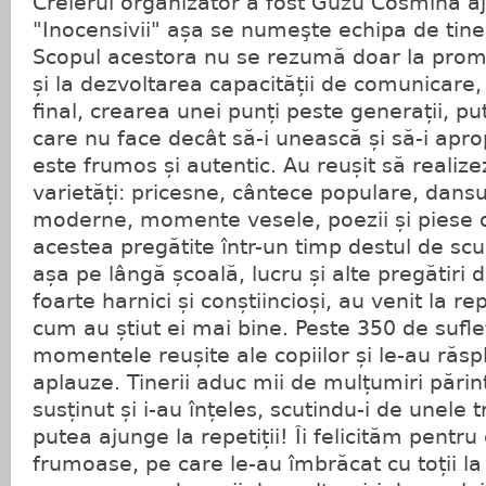
Creierul organizator a fost Guzu Cosmina a
"Inocensivii" așa se numeşte echipa de tiner
Scopul acestora nu se rezumă doar la promov
și la dezvoltarea capacității de comunicare,
final, crearea unei punți peste generații, pu
care nu face decât să-i unească și să-i aprop
este frumos și autentic. Au reușit să realiz
varietăți: pricesne, cântece populare, dansu
moderne, momente vesele, poezii și piese d
acestea pregătite într-un timp destul de scur
așa pe lângă școală, lucru și alte pregătiri d
foarte harnici și conștiincioși, au venit la rep
cum au știut ei mai bine. Peste 350 de sufl
momentele reușite ale copiilor și le-au răspl
aplauze. Tinerii aduc mii de mulțumiri părinț
susținut și i-au înțeles, scutindu-i de unele 
putea ajunge la repetiții! Îi felicităm pent
frumoase, pe care le-au îmbrăcat cu toții la