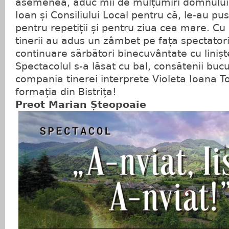
asemenea, aduc mii de mulțumiri domnului 
Ioan și Consiliului Local pentru că, le-au pus
pentru repetiții și pentru ziua cea mare. C
tinerii au adus un zâmbet pe fața spectatori
continuare sărbători binecuvântate cu linișt
Spectacolul s-a lăsat cu bal, consătenii bu
compania tinerei interprete Violeta Ioana 
formația din Bistrița!
Preot Marian Șteopoaie