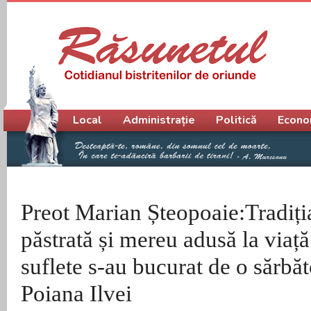
Meniu principal
Local
Administrație
Politică
Econo
Preot Marian Șteopoaie:Tradiți
păstrată și mereu adusă la viaț
suflete s-au bucurat de o sărbăt
Poiana Ilvei