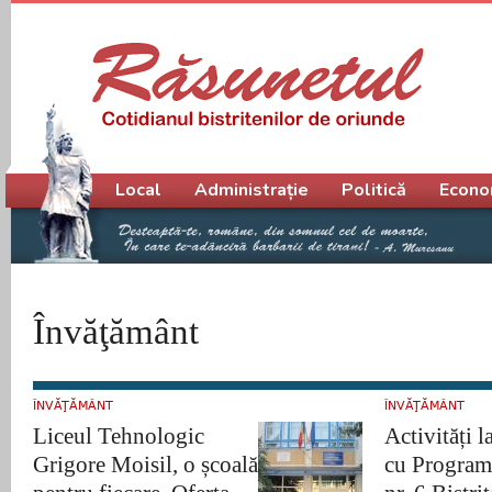
Meniu principal
Local
Administrație
Politică
Econo
Învăţământ
ÎNVĂŢĂMÂNT
ÎNVĂŢĂMÂNT
Liceul Tehnologic
Activități l
Grigore Moisil, o școală
cu Program