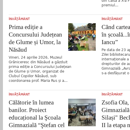
din calsa a X-a F
premiul...
ÎNVĂŢĂMÂNT
ÎNVĂŢĂMÂNT
Prima ediție a
Când cartea
Concursului Județean
în școală..
de Glume și Umor, la
Iancu”
Năsăud
Pe data de 23 ap
Zilei bibliotecaru
Vineri, 24 aprilie 2026, Muzeul
internaționale a c
Grăniceresc din Năsăud a găzduit
drepturilor de a
prima ediție a Concursului Județean
Gimnazială „Avr
de Glume și Umor, organizat de
s-a desfășurat o 
Clubul Copiilor Năsăud, sub
coordonarea prof. Maria Rus și a...
ÎNVĂŢĂMÂNT
ÎNVĂŢĂMÂNT
Călătorie în lumea
Zsofia Ola,
banilor. Proiect
Gimnazială
educațional la Şcoala
Silași" Bec
Gimnazială “Ştefan cel
II la etapa 