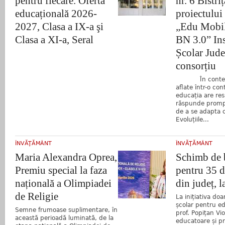
pentru fiecare. Oferta
nr. 6 Bistri
educațională 2026-
proiectului
2027, Clasa a IX-a şi
„Edu Mobil
Clasa a XI-a, Seral
BN 3.0” Ins
Școlar Jude
consorțiu
În contextul
aflate într-o co
educația are res
răspunde prompt
de a se adapta c
Evoluțiile...
ÎNVĂŢĂMÂNT
ÎNVĂŢĂMÂNT
Maria Alexandra Oprea,
Schimb de 
Premiu special la faza
pentru 35 d
națională a Olimpiadei
din județ, l
de Religie
La inițiativa do
școlar pentru ed
Semne frumoase suplimentare, în
prof. Popițan Vi
această perioadă luminată, de la
educatoare și pr