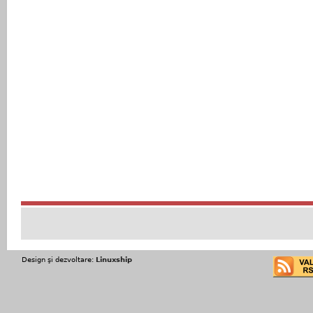
Design şi dezvoltare:
Linuxship