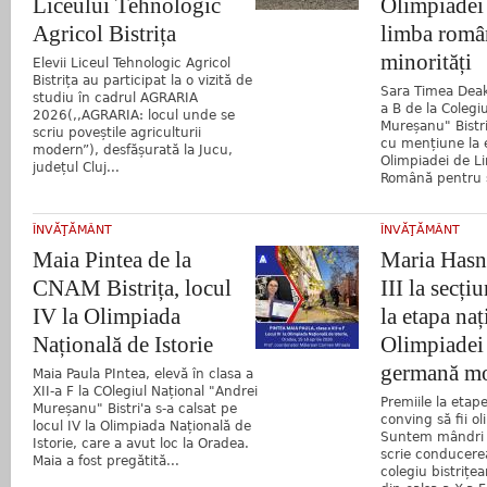
Liceului Tehnologic
Olimpiadei 
Agricol Bistrița
limba româ
minorități
Elevii Liceul Tehnologic Agricol
Bistrița au participat la o vizită de
Sara Timea Deak,
studiu în cadrul AGRARIA
a B de la Colegi
2026(,,AGRARIA: locul unde se
Mureșanu" Bistri
scriu poveștile agriculturii
cu mențiune la 
modern”), desfășurată la Jucu,
Olimpiadei de Li
județul Cluj...
Română pentru șc
ÎNVĂŢĂMÂNT
ÎNVĂŢĂMÂNT
Maia Pintea de la
Maria Hasn
CNAM Bistrița, locul
III la secți
IV la Olimpiada
la etapa naț
Națională de Istorie
Olimpiadei
germană m
Maia Paula PIntea, elevă în clasa a
XII-a F la COlegiul Național "Andrei
Premiile la etape
Mureșanu" Bistri'a s-a calsat pe
conving să fii o
locul IV la Olimpiada Națională de
Suntem mândri de
Istorie, care a avut loc la Oradea.
scrie conducere
Maia a fost pregătită...
colegiu bistrițe