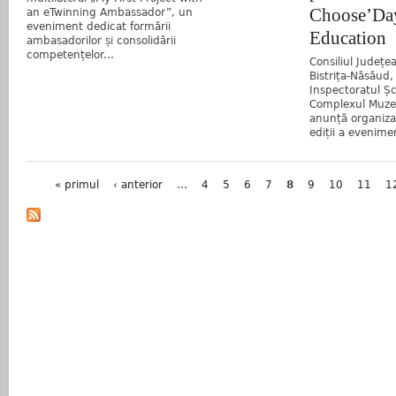
Choose’Day
an eTwinning Ambassador”, un
eveniment dedicat formării
Education
ambasadorilor și consolidării
competențelor...
Consiliul Județea
Bistrița-Năsăud,
Inspectoratul Șc
Complexul Muzea
anunță organiza
ediții a evenime
Pagini
« primul
‹ anterior
…
4
5
6
7
8
9
10
11
1