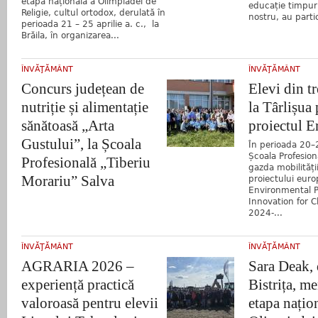
etapa națională a Olimpiadei de
educație timpuri
Religie, cultul ortodox, derulată în
nostru, au parti
perioada 21 – 25 aprilie a. c., la
Brăila, în organizarea...
ÎNVĂŢĂMÂNT
ÎNVĂŢĂMÂNT
Concurs județean de
Elevi din tre
nutriție și alimentație
la Târlișua 
sănătoasă „Arta
proiectul 
Gustului”, la Școala
În perioada 20–
Școala Profesiona
Profesională „Tiberiu
gazda mobilități
Morariu” Salva
proiectului eur
Environmental P
Innovation for C
2024-...
ÎNVĂŢĂMÂNT
ÎNVĂŢĂMÂNT
AGRARIA 2026 –
Sara Deak,
experiență practică
Bistrița, me
valoroasă pentru elevii
etapa națio