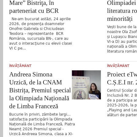
Mare” Bistriţa, în
Olimpiadei 
parteneriat cu BCR
literatura 
minorități
Ne-am bucurat astăzi, 24 aprilie
2026, de prezenţa doamnelor
Vești bune de la
Onofrei Gabriela si Chiciudean
noastre Ola Zsofi
Teodora – reprezentante BCR
și Lupașcu Bianc
România, sucursala BN-, care au
VI-a D) au parti
avut o interacţiune cu elevii clasei
națională a Olim
VI C pe...
literatura român
ÎNVĂŢĂMÂNT
ÎNVĂŢĂMÂNT
Andreea Simona
Proiect eTw
Urzică, de la CNAM
C.Ș.E.I nr. 
Bistrița, Premiul special
Centrul Școlar 
Incluzivă Nr. 2 B
la Olimpiada Națională
de a participa a
de Limba Franceză
2025-2026, la p
„Playing and Le
Bucurie în priviri, zâmbete largi...
alături de parten
satisfacția participării la Olimpiada
Națională de Limba Franceză, Piatra
Neamț 2026 Premiul special -
Urzică Andreea Simona, clasa a XI-