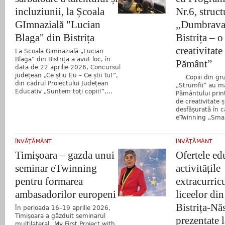
incluziunii, la Școala
Nr.6, struct
GImnazială "Lucian
,,Dumbrava
Blaga" din Bistrița
Bistrița – o
creativitate
La Școala Gimnazială „Lucian
Blaga” din Bistrița a avut loc, în
Pământ”
data de 22 aprilie 2026, Concursul
județean „Ce știu Eu – Ce știi Tu!”,
Copiii din gr
din cadrul Proiectului Județean
„Strumfii” au m
Educativ „Suntem toți copii!”,...
Pământului print
de creativitate ș
desfășurată în c
eTwinning „Small
ÎNVĂŢĂMÂNT
ÎNVĂŢĂMÂNT
Timișoara – gazda unui
Ofertele ed
seminar eTwinning
activitățile
pentru formarea
extracurricu
ambasadorilor europeni
liceelor din
Bistrița-Nă
În perioada 16–19 aprilie 2026,
Timișoara a găzduit seminarul
prezentate l
multilateral „My First Project with