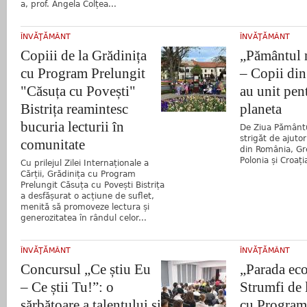
a, prof. Angela Colțea...
ÎNVĂŢĂMÂNT
ÎNVĂŢĂMÂNT
Copiii de la Grădinița
„Pământul 
cu Program Prelungit
– Copii din 
"Căsuța cu Povești"
au unit pen
Bistrița reamintesc
planeta
bucuria lecturii în
De Ziua Pământu
strigăt de ajutor
comunitate
din România, Grec
Polonia și Croați
Cu prilejul Zilei Internaționale a
Cărții, Grădinița cu Program
Prelungit Căsuța cu Povești Bistrița
a desfășurat o acțiune de suflet,
menită să promoveze lectura și
generozitatea în rândul celor...
ÎNVĂŢĂMÂNT
ÎNVĂŢĂMÂNT
Concursul „Ce știu Eu
„Parada eco
– Ce știi Tu!”: o
Strumfi de 
sărbătoare a talentului și
cu Program