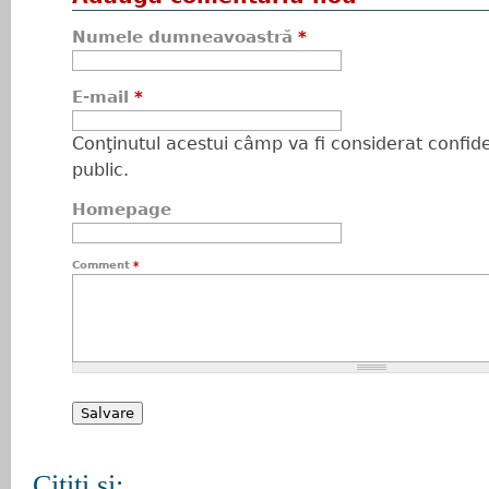
Numele dumneavoastră
*
E-mail
*
Conţinutul acestui câmp va fi considerat confiden
public.
Homepage
Comment
*
Citiţi şi: