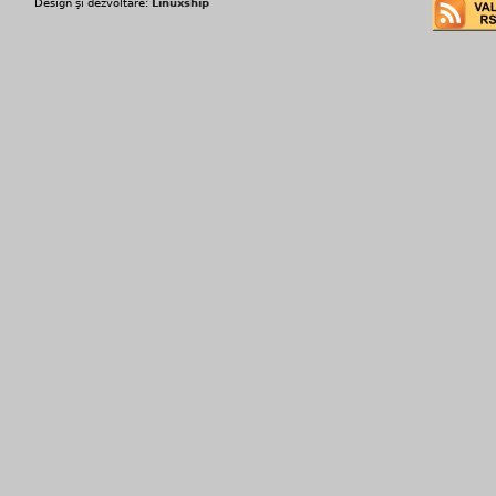
Design şi dezvoltare:
Linuxship