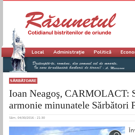
Meniu principal
Local
Administrație
Politică
Econo
SĂRBĂTOARE
Ioan Neagoş, CARMOLACT: Să 
armonie minunatele Sărbători 
Sâm, 04/30/2016 - 21:30
În