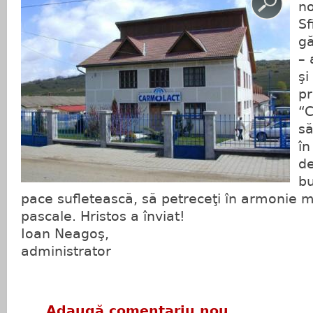
no
Sf
gă
– 
şi
pr
“
să
în
de
bu
pace sufletească, să petreceţi în armonie m
pascale. Hristos a înviat!
Ioan Neagoş,
administrator
Adaugă comentariu nou