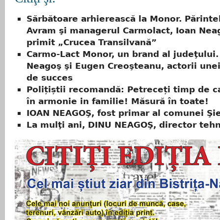
Sărbătoare arhierească la Monor. Părinte
Avram şi managerul Carmolact, Ioan Nea
primit „Crucea Transilvană”
Carmo-Lact Monor, un brand al judeţului.
Neagoş şi Eugen Creoşteanu, actorii unei
de succes
Polițiștii recomandă: Petreceți timp de ca
în armonie in familie! Măsură în toate!
IOAN NEAGOŞ, fost primar al comunei Şi
La mulţi ani, DINU NEAGOŞ, director tehn