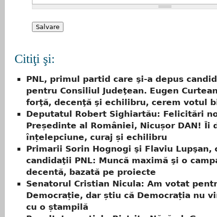
Citiţi şi:
PNL, primul partid care şi-a depus candi
pentru Consiliul Judeţean. Eugen Curtea
forţă, decenţă şi echilibru, cerem votul bi
Deputatul Robert Sighiartău: Felicitări n
Președinte al României, Nicușor DAN! Îi 
înțelepciune, curaj și echilibru
Primarii Sorin Hognogi şi Flaviu Lupşan, 
candidaţii PNL: Muncă maximă şi o camp
decentă, bazată pe proiecte
Senatorul Cristian Nicula: Am votat pent
Democrație, dar știu că Democrația nu v
cu o ștampilă