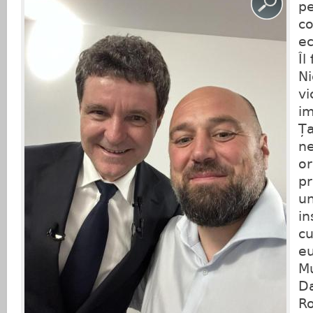
pe
co
ec
Îl
Ni
vi
im
Ța
ne
or
pr
un
in
cu
e
Mu
Da
Ro