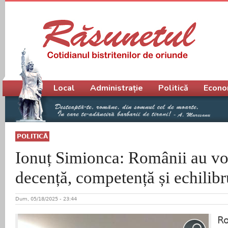
Meniu principal
Local
Administrație
Politică
Econo
POLITICĂ
Ionuț Simionca: Românii au vo
decență, competență și echilibr
Dum, 05/18/2025 - 23:44
Ro