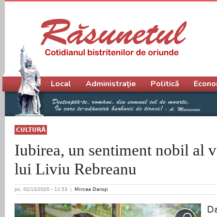
Meniu principal
Local
Administrație
Politică
Econo
CULTURĂ
Iubirea, un sentiment nobil al vi
lui Liviu Rebreanu
Joi, 02/13/2020 - 11:53
Mircea Daroşi
Da