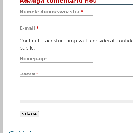
Adaugă comentariu nou
Numele dumneavoastră
*
E-mail
*
Conţinutul acestui câmp va fi considerat confiden
public.
Homepage
Comment
*