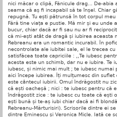
nici măcar o clipă, Fănicule drag... De-abi
seama că aș fi incapabil să te înșel. Chiar g
repugnă. Tu ești pătrunsă în tot corpul meu
Fără tine viața e pustie. Mă mir și eu unde
bucur, chiar dacă ar fi sau nu ar fi reciproc
că mi-ești atât de dragă și iubirea aceasta m
Rebreanu era un romantic incurabil. În pofida
necontrolate ale iubitei sale, el le trecea cu
satisfăcea toate capriciile : ,,Te iubesc pent
acesta este un schimb, dar nu e iubire. Te i
iubesc, și nimic mai mult ; te iubesc numai 
aici începe iubirea. Îți mulțumesc din suflet
este cântecul iubirii. Omul îndrăgostit nu zic
că ești oacheșă ; nici : te iubesc pentru că 
îndrăgostit zice : te iubesc cu toate că ești
ești bună și te-aș iubi chiar dacă ai fi blondă 
Rebreanu-Mărturisiri). Scrisorile dintre ei 
dintre Eminescu și Veronica Micle. Iată ce s