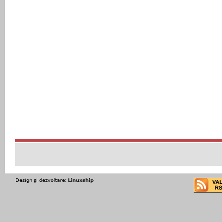
Design şi dezvoltare:
Linuxship