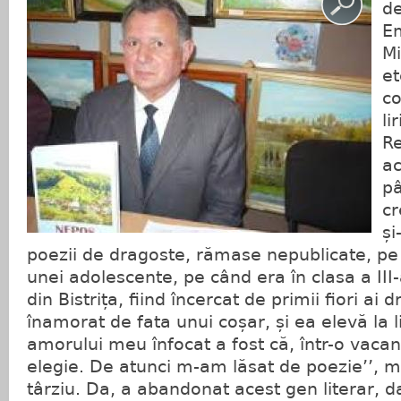
de
Em
Mi
et
co
li
R
ac
pâ
cr
și
poezii de dragoste, rămase nepublicate, pe 
unei adolescente, pe când era în clasa a III
din Bistrița, fiind încercat de primii fiori ai 
înamorat de fata unui coșar, și ea elevă la 
amorului meu înfocat a fost că, într-o vacan
elegie. De atunci m-am lăsat de poezie’’, m
târziu. Da, a abandonat acest gen literar, d