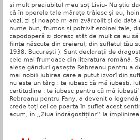
și mult preaiubitul meu soț Liviu- Nu știu da
că în operele tale mărețe trăiesc și eu, hoin
vezi, zi și noapte m-am zvârcolit și de dat
nume bun, frumos și potrivit eroinei tale, d
capodoperă si doresc atât de mult ca eu să 
ființe născute din creierul, din sufletul tău 
1938, București ). Sunt declarații de drago
cele mai frumoase din literatura română. S
alese gânduri găsește Rebreanu pentru a def
mai nobili iubirea care a putut izvorî din sufl
nu este un târg : te iubesc că mă iubești. Iu
certitudine : te iubesc pentru că mă iubești’’
Rebreanu pentru Fany, a devenit o legendă 
crede toți cei ce poartă în suflet acest sent
acum, în ,,Ziua îndrăgostiților’’ la împlinirea 