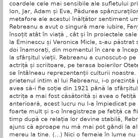
coardele cele mai sensibile ale sufletului pr
Ion, Jar, Adam și Eva, Pădurea spânzurațilo
metafore ale acestui înălțător sentiment u
Rebreanu a avut o singură mare iubire, Fany,
însoțit atât în viață , cât și în proiectele sale
la Eminescu și Veronica Micle, s-au păstrat s
doi înamorați, din momentul în care a începu
la sfârșitul vieții. Rebreanu a cunoscut-o p
actriță și scriitoare, pe terasa boierilor Ote
se întâlneau reprezentanții culturii noastre
prietenul intim al lui Rebreanu, i-o prezintă
avea să-i fie soție din 1921 până la sfârșitul
actrița a mai fost căsătorită și avea o fetiță 
anterioară, acest lucru nu l-a împiedicat pe 
foarte mult și s-o înregistreze pe fetiță ca fi
timp după ce relația lor devine stabilă, Reb
ajuns că aproape nu mă mai pot gândi la alt
mereu la tine. (...) Nici o femeie în lume nu