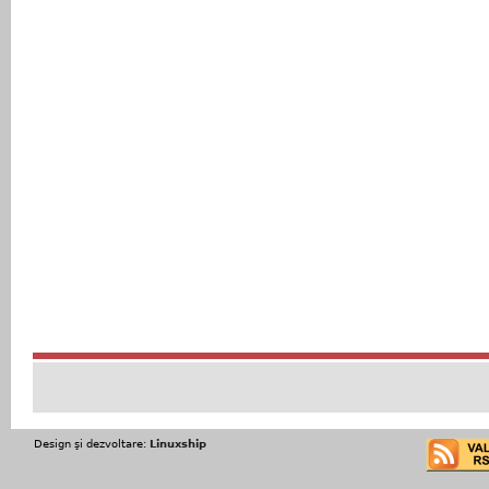
Design şi dezvoltare:
Linuxship