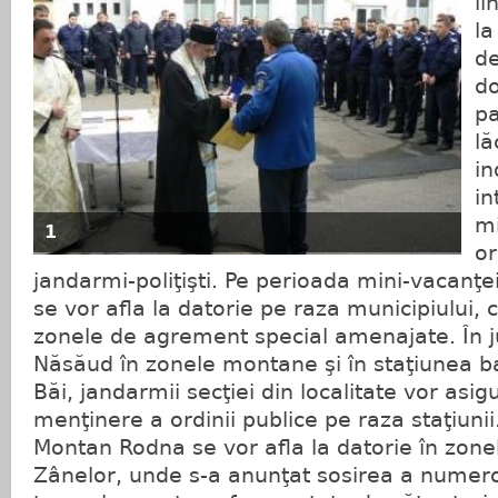
li
la
de
do
pa
lă
in
in
mi
1
or
jandarmi-poliţişti. Pe perioada mini-vacanţe
se vor afla la datorie pe raza municipiului, 
zonele de agrement special amenajate. În ju
Năsăud în zonele montane şi în staţiunea 
Băi, jandarmii secţiei din localitate vor asi
menţinere a ordinii publice pe raza staţiunii
Montan Rodna se vor afla la datorie în zonele
Zânelor, unde s-a anunţat sosirea a numeroşi