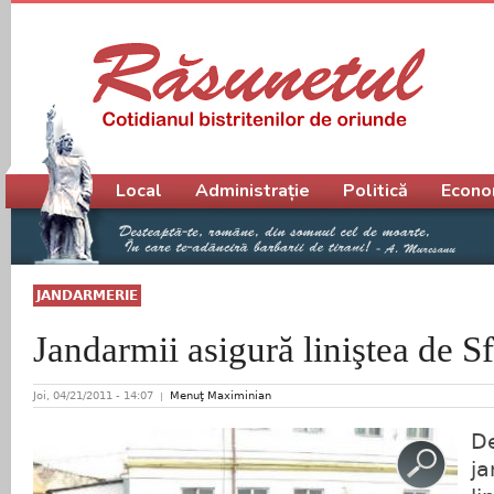
Meniu principal
Local
Administrație
Politică
Econo
JANDARMERIE
Jandarmii asigură liniştea de Sf
Joi, 04/21/2011 - 14:07
Menuţ Maximinian
De
ja