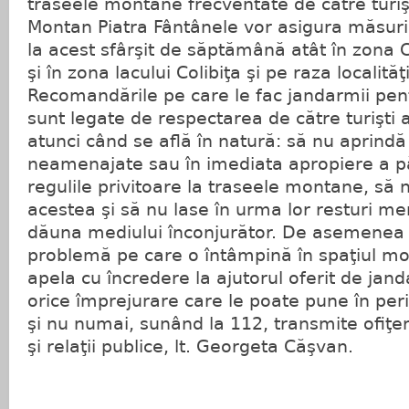
traseele montane frecventate de către turişt
Montan Piatra Fântânele vor asigura măsuri
la acest sfârşit de săptămână atât în zona 
şi în zona lacului Colibiţa şi pe raza localită
Recomandările pe care le fac jandarmii pen
sunt legate de respectarea de către turişti 
atunci când se află în natură: să nu aprindă
neamenajate sau în imediata apropiere a pă
regulile privitoare la traseele montane, să 
acestea şi să nu lase în urma lor resturi me
dăuna mediului înconjurător. De asemenea 
problemă pe care o întâmpină în spaţiul mont
apela cu încredere la ajutorul oferit de jan
orice împrejurare care le poate pune în peric
şi nu numai, sunând la 112, transmite ofiţer
şi relaţii publice, lt. Georgeta Căşvan.