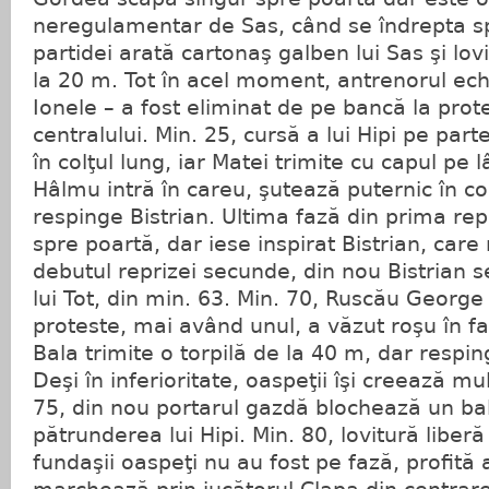
neregulamentar de Sas, când se îndrepta sp
partidei arată cartonaş galben lui Sas şi lov
la 20 m. Tot în acel moment, antrenorul ech
Ionele – a fost eliminat de pe bancă la pro
centralului. Min. 25, cursă a lui Hipi pe par
în colţul lung, iar Matei trimite cu capul pe 
Hâlmu intră în careu, şutează puternic în col
respinge Bistrian. Ultima fază din prima rep
spre poartă, dar iese inspirat Bistrian, care 
debutul reprizei secunde, din nou Bistrian s
lui Tot, din min. 63. Min. 70, Ruscău George
proteste, mai având unul, a văzut roşu în faţ
Bala trimite o torpilă de la 40 m, dar respin
Deşi în inferioritate, oaspeţii îşi creează mu
75, din nou portarul gazdă blochează un balon
pătrunderea lui Hipi. Min. 80, lovitură liberă
fundaşii oaspeţi nu au fost pe fază, profită 