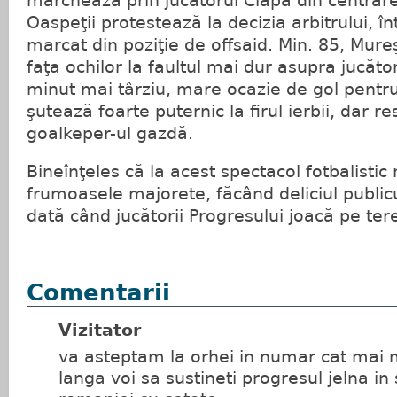
marchează prin jucătorul Clapa din centrare
Oaspeţii protestează la decizia arbitrului, înt
marcat din poziţie de offsaid. Min. 85, Mureş
faţa ochilor la faultul mai dur asupra jucăto
minut mai târziu, mare ocazie de gol pentru 
şutează foarte puternic la firul ierbii, dar r
goalkeper-ul gazdă.
Bineînţeles că la acest spectacol fotbalistic 
frumoasele majorete, făcând deliciul publicu
dată când jucătorii Progresului joacă pe ter
Comentarii
Vizitator
va asteptam la orhei in numar cat mai 
langa voi sa sustineti progresul jelna in 