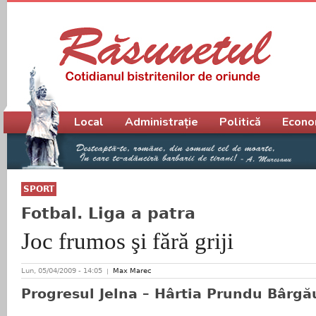
Meniu principal
Local
Administrație
Politică
Econo
SPORT
Fotbal. Liga a patra
Joc frumos şi fără griji
Lun, 05/04/2009 - 14:05
Max Marec
Progresul Jelna – Hârtia Prundu Bârgău