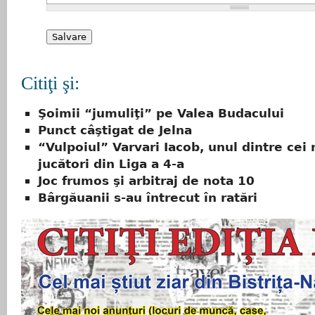
Citiţi şi:
Şoimii “jumuliţi” pe Valea Budacului
Punct câştigat de Jelna
“Vulpoiul” Varvari Iacob, unul dintre cei
jucători din Liga a 4-a
Joc frumos şi arbitraj de nota 10
Bârgăuanii s-au întrecut în ratări