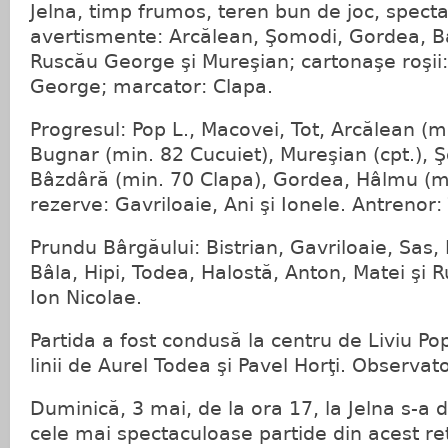
Jelna, timp frumos, teren bun de joc, specta
avertismente: Arcălean, Şomodi, Gordea, Bal
Ruscău George şi Mureşian; cartonaşe roşii
George; marcator: Clapa.
Progresul: Pop L., Macovei, Tot, Arcălean (m
Bugnar (min. 82 Cucuiet), Mureşian (cpt.), 
Bâzdâră (min. 70 Clapa), Gordea, Hâlmu (m
rezerve: Gavriloaie, Ani şi Ionele. Antrenor:
Prundu Bârgăului: Bistrian, Gavriloaie, Sas, 
Bâla, Hipi, Todea, Halostă, Anton, Matei şi 
Ion Nicolae.
Partida a fost condusă la centru de Liviu Pop
linii de Aurel Todea şi Pavel Horţi. Observat
Duminică, 3 mai, de la ora 17, la Jelna s-a 
cele mai spectaculoase partide din acest ret