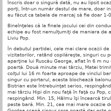
înscris doar o singură dată, nu au lipsit ocaz
porţi, într-un număr destul de mare, doar int
au făcut ca tabela de marcaj să fie doar 1-0
Bineînţeles că la finele jocului cei din con
echipe au fost nemulţumiţi de maniera de ar
Liviu Pop.
În debutul partidei, cele mai clare ocazii de
vizitatorilor, ratând copilăreşte, singuri cu p
aparţine lui Ruscău George, aflat în 6 m nu 
poartă. Două minute mai târziu, Matei trimit
colţul lui 16 m foarte aproape de vinclul bare
singur cu portarul, acesta blochează balonu
Bistrian este întrebuinţat serios, respingân
mai târziu Hipi din nou faţă în faţă cu Pop, 
respingând. Min. 15, Hâlmu îşi încearcă tirul
peste bară. Min. 21, cea mai mare ocazie d
Gordea scapă singur spre poartă dar este op