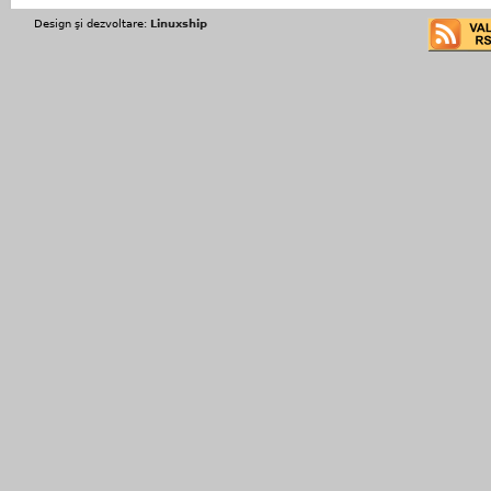
Design şi dezvoltare:
Linuxship