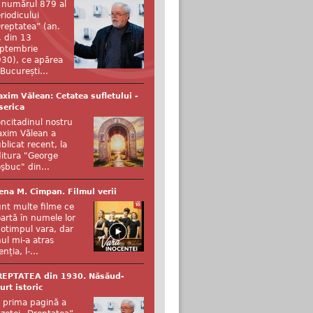
 numărul 879 al
riodicului
reptatea” (an.
, din 13
ptembrie
30), ce apărea
 București...
xim Vălean: Cetatea sufletului -
serica
ncitadinul nostru
xim Vălean a
blicat recent, la
itura "George
şbuc" din...
ena M. Cîmpan. Filmul verii
nt multe filme ce
artă în numele lor
otimpul vara, dar
ul mi-a atras
enția, l-...
REPTATEA din 1930. Năsăud-
urt istoric
 prima pagină a