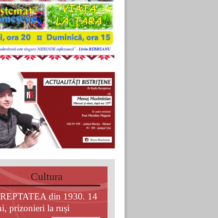
Cultura
REPTATEA din 1930. 14
i, prizonieri la ruși