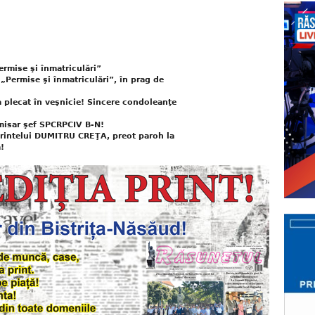
ermise şi înmatriculări”
„Permise şi înmatriculări”, în prag de
a plecat în veşnicie! Sincere condoleanţe
misar şef SPCRPCIV B-N!
părintelui DUMITRU CREŢA, preot paroh la
!