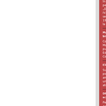
În
pe
„D
IV
se
19
la
Ma
bi
Co
Ma
pu
Ed
Co
El
Su
po
an
un
at
D
sc
Pe