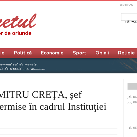
ARHIVA
Căutar
Form
ie
Politică
Economie
Sport
Opinii
Religie
UMITRU CREŢA, şef
Joi, 0
Joi, 0
rmise în cadrul Instituţiei
Joi, 0