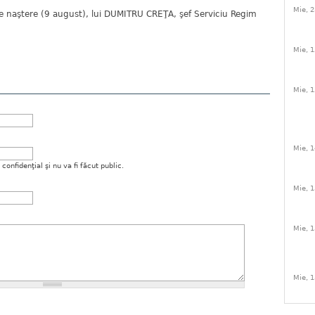
Mie, 2
i de naştere (9 august), lui DUMITRU CREŢA, şef Serviciu Regim
.
Mie, 1
Mie, 1
Mie, 1
onfidenţial şi nu va fi făcut public.
Mie, 1
Mie, 1
Mie, 1