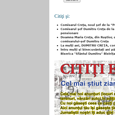
Citiţi şi:
Comisarul Creţa, noul şef de la “P
Comisarul şef Dumitru Creţa de la 
pensionare
Doamna Maria Creța, din Ruştior, 
comisarului-șef Dumitru Creța
La mulţi ani, DUMITRU CREŢA, co
Întru mulţi şi binecuvântați ani 
Biserica "Sfântul Dumitru" Bistriţa