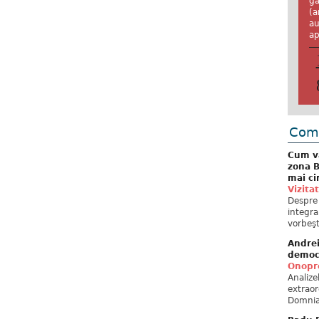
ga
(a
au
ap
Come
Cum va
zona B
mai ci
Vizita
Despre 
integra
vorbeşt
Andre
democ
Onopre
Analiz
extraor
Domnia