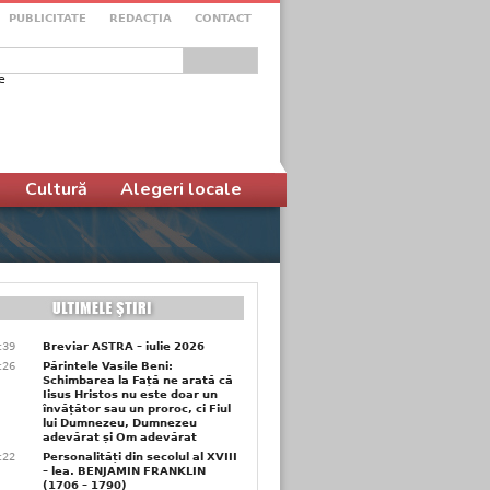
PUBLICITATE
REDACŢIA
CONTACT
e
ular de căutare
Cultură
Alegeri locale
6:39
Breviar ASTRA – iulie 2026
6:26
Părintele Vasile Beni:
Schimbarea la Față ne arată că
Iisus Hristos nu este doar un
învățător sau un proroc, ci Fiul
lui Dumnezeu, Dumnezeu
adevărat și Om adevărat
6:22
Personalități din secolul al XVIII
– lea. BENJAMIN FRANKLIN
(1706 – 1790)