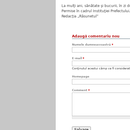
La mulţi ani, sănătate şi bucurii, în z
Permise în cadrul Instituţiei Prefectului
Redacţia „Răsunetul”
Adaugă comentariu nou
Numele dumneavoastră
*
E-mail
*
Conţinutul acestui câmp va fi considerat c
Homepage
Comment
*