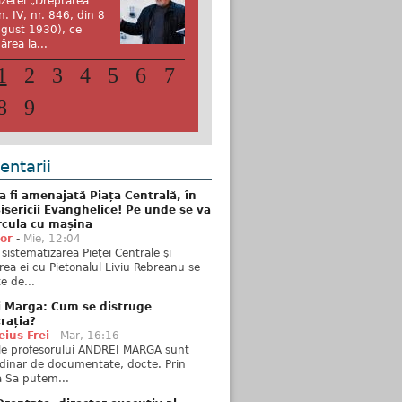
zetei „Dreptatea”
n. IV, nr. 846, din 8
gust 1930), ce
ărea la...
1
2
3
4
5
6
7
8
9
ntarii
 fi amenajată Piața Centrală, în
isericii Evanghelice! Pe unde se va
rcula cu mașina
tor
-
Mie, 12:04
sistematizarea Pieţei Centrale şi
rea ei cu Pietonalul Liviu Rebreanu se
e de...
i Marga: Cum se distruge
rația?
ius Frei
-
Mar, 16:16
ele profesorului ANDREI MARGA sunt
dinar de documentate, docte. Prin
 Sa putem...