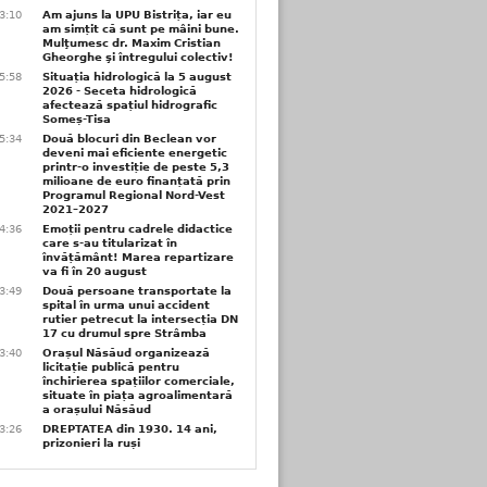
3:10
Am ajuns la UPU Bistrița, iar eu
am simțit că sunt pe mâini bune.
Mulţumesc dr. Maxim Cristian
Gheorghe şi întregului colectiv!
5:58
Situația hidrologică la 5 august
2026 - Seceta hidrologică
afectează spațiul hidrografic
Someș-Tisa
5:34
Două blocuri din Beclean vor
deveni mai eficiente energetic
printr-o investiție de peste 5,3
milioane de euro finanțată prin
Programul Regional Nord-Vest
2021–2027
4:36
Emoții pentru cadrele didactice
care s-au titularizat în
învățământ! Marea repartizare
va fi în 20 august
3:49
Două persoane transportate la
spital în urma unui accident
rutier petrecut la intersecția DN
17 cu drumul spre Strâmba
3:40
Orașul Năsăud organizează
licitație publică pentru
închirierea spațiilor comerciale,
situate în piața agroalimentară
a orașului Năsăud
3:26
DREPTATEA din 1930. 14 ani,
prizonieri la ruși