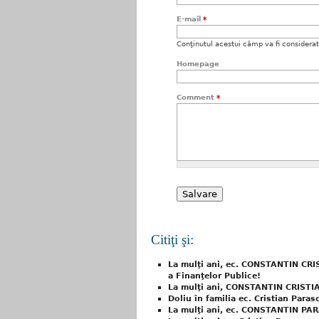
E-mail
*
Conţinutul acestui câmp va fi considerat c
Homepage
Comment
*
Citiţi şi:
La mulţi ani, ec. CONSTANTIN CRI
a Finanţelor Publice!
La mulţi ani, CONSTANTIN CRISTI
Doliu în familia ec. Cristian Paras
La mulţi ani, ec. CONSTANTIN PAR