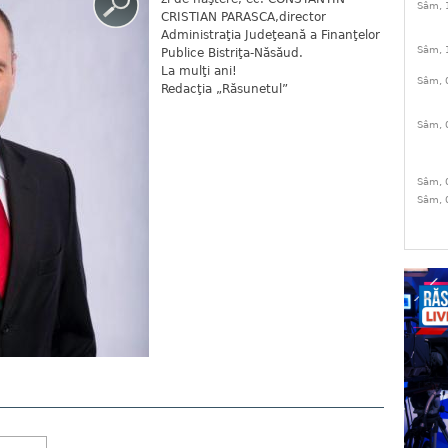
Sâm, 
CRISTIAN PARASCA,director
Administraţia Judeţeană a Finanţelor
Sâm, 
Publice Bistriţa-Năsăud.
La mulţi ani!
Sâm, 
Redacţia „Răsunetul”
Sâm, 
Sâm, 
Sâm, 