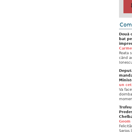
Come
Două c
bat pe
împreu
Carme
Roata s
când ac
Ionescu
Deput
mandat
Minist
un ce
Va face
doimban
moment
Trofeu
Predes
Chelb
Geom
Felicit
Serios 