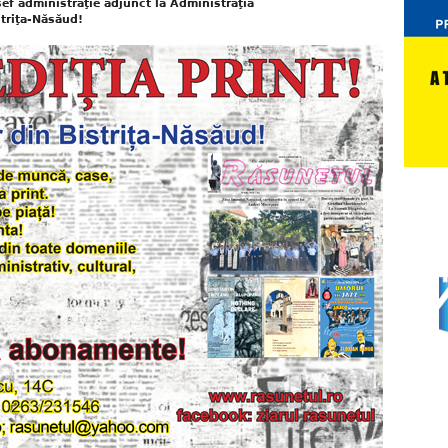
șef administraţie adjunct la Administraţia
striţa-Năsăud!