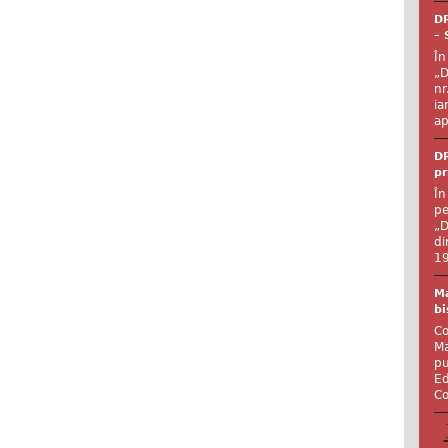
DR
– 
În
„D
nr
ia
ap
DR
pr
În
pe
„D
di
19
Ma
bi
Co
Ma
pu
Ed
Co