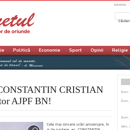
ARHIVA
Căutar
Form
ie
Politică
Economie
Sport
Opinii
Religie
ec. CONSTANTIN CRISTIAN
Dum, 
tor AJPF BN!
Dum, 
Dum, 
Cele mai sincere urări aniversare, în
Sâm, 
zi de naştere, ec. CONSTANTIN