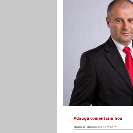
Adaugă comentariu nou
Numele dumneavoastră
*