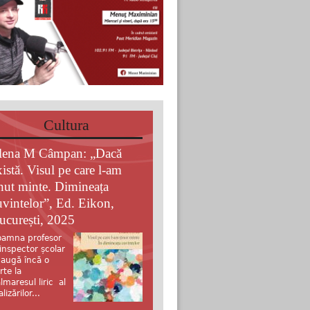
Cultura
lena M Câmpan: „Dacă
xistă. Visul pe care l-am
inut minte. Dimineața
uvintelor”, Ed. Eikon,
ucurești, 2025
amna profesor
 inspector școlar
augă încă o
rte la
lmaresul liric al
alizărilor...