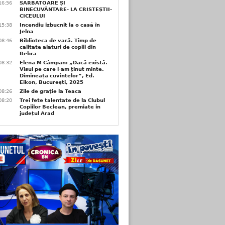
16:56
SĂRBĂTOARE ȘI
BINECUVÂNTARE- LA CRISTEȘTII-
CICEULUI
15:38
Incendiu izbucnit la o casă în
Jelna
08:46
Biblioteca de vară. Timp de
calitate alături de copiii din
Rebra
08:32
Elena M Câmpan: „Dacă există.
Visul pe care l-am ținut minte.
Dimineața cuvintelor”, Ed.
Eikon, București, 2025
08:26
Zile de grație la Teaca
08:20
Trei fete talentate de la Clubul
Copiilor Beclean, premiate in
județul Arad