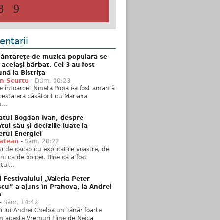
8
9
ntarii
ântăreţe de muzică populară se
 acelaşi bărbat. Cei 3 au fost
nă la Bistriţa
n Scurtu
-
Dum, 00:23
e întoarce! Nineta Popa i-a fost amantă
esta era căsătorit cu Mariana
...
atul Bogdan Ivan, despre
ul său și deciziile luate la
erul Energiei
tatean
-
Sâm, 20:22
ti de cacao cu explicatiile voastre, de
i ca de obicei. Bine ca a fost
ul...
l Festivalului „Valeria Peter
cu” a ajuns în Prahova, la Andrei
a
-
Sâm, 14:42
ări lui Andrei Chelba un Tânăr foarte
în aceste Vremuri Pline de Neica