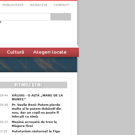
PUBLICITATE
REDACŢIA
CONTACT
e
ular de căutare
Cultură
Alegeri locale
09:44
VĂLIUG – O ALTĂ „MARE DE LA
MUNTE”
09:38
Pr. Vasile Beni: Putem pierde
multe și le putem dobândi din
nou, dar un copil nu poate fi
înlocuit cu nimic
09:25
Mașină acroșată de tren la
Măgura Ilvei
22:05
Autoturism răsturnat la Figa