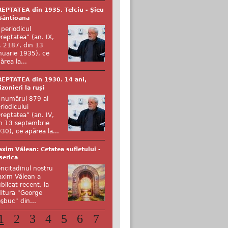
EPTATEA din 1935. Telciu - Șieu
Sântioana
 periodicul
reptatea” (an. IX,
. 2187, din 13
nuarie 1935), ce
ărea la...
EPTATEA din 1930. 14 ani,
izonieri la ruși
 numărul 879 al
riodicului
reptatea” (an. IV,
n 13 septembrie
30), ce apărea la...
xim Vălean: Cetatea sufletului -
serica
ncitadinul nostru
xim Vălean a
blicat recent, la
itura "George
şbuc" din...
1
2
3
4
5
6
7