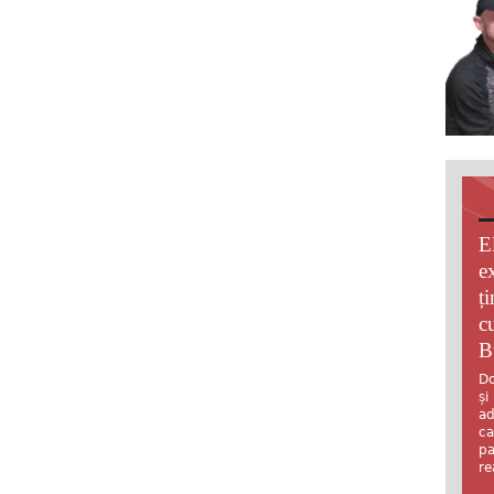
E
e
ț
c
B
Do
și
ad
ca
pa
re