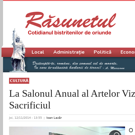
Meniu principal
Local
Administrație
Politică
Econo
CULTURĂ
La Salonul Anual al Artelor Vi
Sacrificiul
Joi, 12/11/2014 - 13:55
Ioan Lazăr
O 