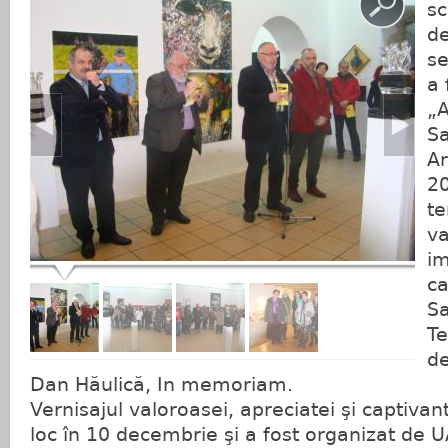
sc
de
se
a 
„A
Sa
Ar
2
t
va
im
ca
Sa
Te
de
Dan Hăulică, In memoriam.
Vernisajul valoroasei, apreciatei şi captivant
loc în 10 decembrie şi a fost organizat de 