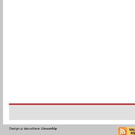
Design şi dezvoltare:
Linuxship