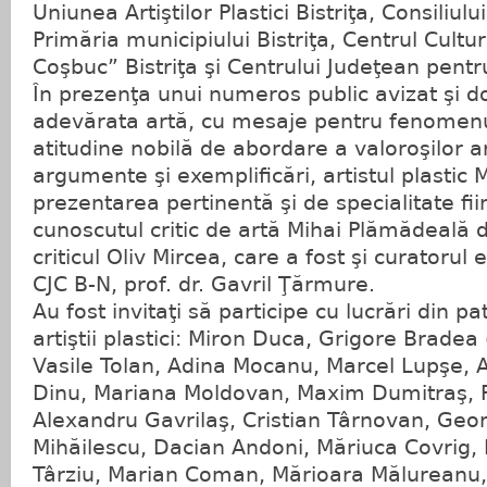
Uniunea Artiştilor Plastici Bistriţa, Consiliul
Primăria municipiului Bistriţa, Centrul Cult
Coşbuc” Bistriţa şi Centrului Judeţean pentr
În prezenţa unui numeros public avizat şi d
adevărata artă, cu mesaje pentru fenomenul
atitudine nobilă de abordare a valoroşilor art
argumente şi exemplificări, artistul plastic 
prezentarea pertinentă şi de specialitate fi
cunoscutul critic de artă Mihai Plămădeală d
criticul Oliv Mircea, care a fost şi curatorul e
CJC B-N, prof. dr. Gavril Ţărmure.
Au fost invitaţi să participe cu lucrări din p
artiştii plastici: Miron Duca, Grigore Bradea 
Vasile Tolan, Adina Mocanu, Marcel Lupşe, 
Dinu, Mariana Moldovan, Maxim Dumitraş,
Alexandru Gavrilaş, Cristian Târnovan, Geo
Mihăilescu, Dacian Andoni, Măriuca Covrig, 
Târziu, Marian Coman, Mărioara Mălureanu