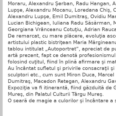
Moraru, Alexandru Şerban, Radu Hangan, Al
Lupşe, Alexandru Mocanu, Loredana Chiş, Cri
Alexandru Lupşe, Emil Dumitraş, Ovidiu Mar
Lucian Bichigean, Iuliana Radu Săsărman, 
Georgiana Vrânceanu Cotuţiu, Adrian Rauc
De remarcat, cu mare plăcere, evoluţia asc
artistului plastic bistriţean Maria Mărginea
tablou intitulat „Autoportret”, apreciat de pu
artă prezent, fapt ce denotă profesionismul î
folosind cuţitul, fiind în plină afirmare şi ma
Au încântat sufletul şi privirile consacraţii şi 
sculptori etc., cum sunt Miron Duca, Marce
Dumitraş, Macedon Retegan, Alexandru Gavril
Expoziţia va fi itinerantă, fiind găzduită de 
Mureş, din Palatul Culturii Târgu Mureş.
O seară de magie a culorilor şi încântare a s